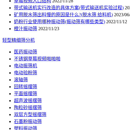
草莓视频入口结构
2022/11/28
带式输送机实行改造的具体方案(带式输送机实验过程)
20
矿用脱水筛出料慢的原因是什么?(脱水筛 给料机)
2023/06
奶粉行业使用哪种振动筛(振动筛有哪些类型)
2022/11/12
橙汁振动筛
2022/11/23
轻型精细筛分机
医药振动筛
不锈钢草莓视频啪啪啪
电动振筛机
电动验粉筛
滚轴筛
回转摇摆筛
平面摇摆筛
超声波摇摆筛
陶粒砂摇摆筛
双层方型摇摆筛
石墨粉振动筛
塑料振动筛