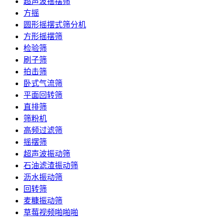
超声波摇摆筛
方摇
圆形摇摆式筛分机
方形摇摆筛
检验筛
刷子筛
拍击筛
卧式气流筛
平面回转筛
直排筛
筛粉机
高频过滤筛
摇摆筛
超声波振动筛
石油滤渣振动筛
沥水振动筛
回转筛
麦糠振动筛
草莓视频啪啪啪