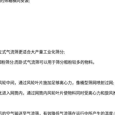
的筛箱横向安装;
式气流筛更适合大产量工业化筛分;
粉筛分;而卧式气流筛可以用于筛分粗粉较多的物料。
轮中间，通过风轮叶片施加足够离心力，像桶型筛网喷射过网;
进入网筒内，通过网筒内风轮叶片使物料同时受离心力和旋风
空气输送至气流筛，有效降低气流筛在运行中所产生的温度;