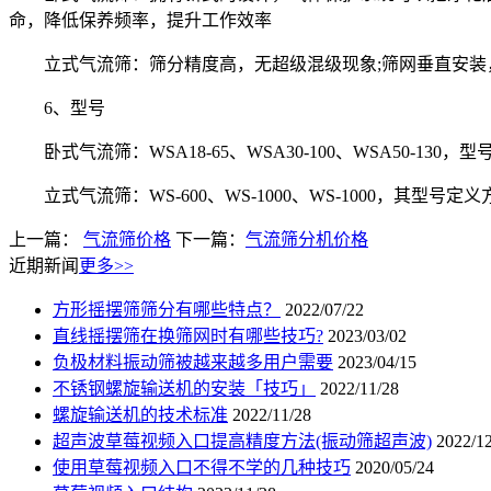
命，降低保养频率，提升工作效率
立式气流筛：筛分精度高，无超级混级现象;筛网垂直安装，
6、型号
卧式气流筛：WSA18-65、WSA30-100、WSA50-13
立式气流筛：WS-600、WS-1000、WS-1000，其型号
上一篇：
气流筛价格
下一篇：
气流筛分机价格
近期新闻
更多>>
方形摇摆筛筛分有哪些特点？
2022/07/22
直线摇摆筛在换筛网时有哪些技巧?
2023/03/02
负极材料振动筛被越来越多用户需要
2023/04/15
不锈钢螺旋输送机的安装「技巧」
2022/11/28
螺旋输送机的技术标准
2022/11/28
超声波草莓视频入口提高精度方法(振动筛超声波)
2022/1
使用草莓视频入口不得不学的几种技巧
2020/05/24