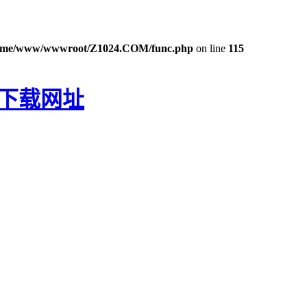
ome/www/wwwroot/Z1024.COM/func.php
on line
115
P下载网址