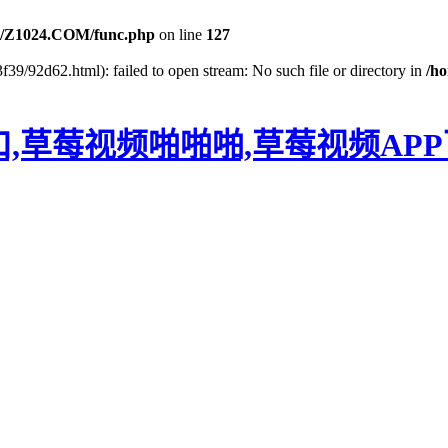
/Z1024.COM/func.php
on line
127
f39/92d62.html): failed to open stream: No such file or directory in
/h
口,草莓视频啪啪啪,草莓视频AP