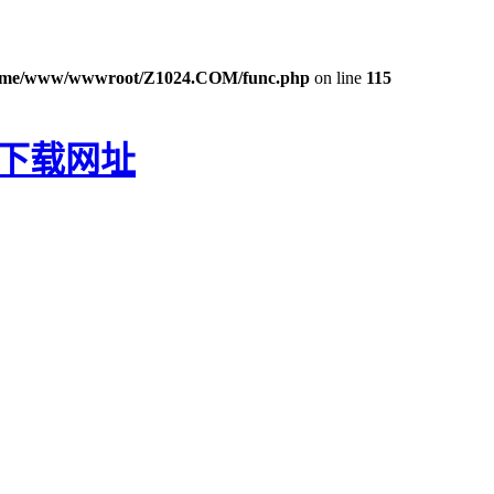
ome/www/wwwroot/Z1024.COM/func.php
on line
115
P下载网址