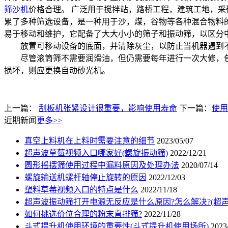
筛沙机
价格合理。 广泛用于搅拌站，路桥工程，建筑工地，采
累了多种筛选设备，是一种用于沙，煤，谷物等各种混合物料的
易于移动和维护，它配备了大大小小的筛子和振动筛，以区分
放置可移动设备的底面，并清除灰尘，以防止当机器遇到不
尽管滚筒筛不需要润滑油，但仍需要每年进行一次大修，包括
损坏，则应更换自动砂光机。
上一篇：
刮板机张紧设计很重要，影响使用寿命
下一篇：
使用
近期新闻
更多>>
真空上料机在上料时需要注意的细节
2023/05/07
超声波草莓视频入口哪家好(螺旋振动筛)
2022/12/21
圆形摇摆筛使用过程中漏料原因及处理办法
2020/07/14
螺旋输送机螺杆轴停止旋转的原因
2022/12/03
塑料草莓视频入口的特点是什么
2022/11/18
超声波振动筛打开电源无反应是什么原因?怎么解决?(超
如何挑选价位合理的粉末直排筛?
2022/11/28
斗式提升机使用环境的重要性(斗式提升机使用场所)
2023