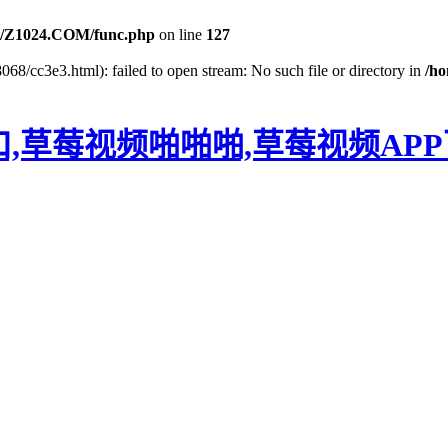
/Z1024.COM/func.php
on line
127
068/cc3e3.html): failed to open stream: No such file or directory in
/h
口,草莓视频啪啪啪,草莓视频AP