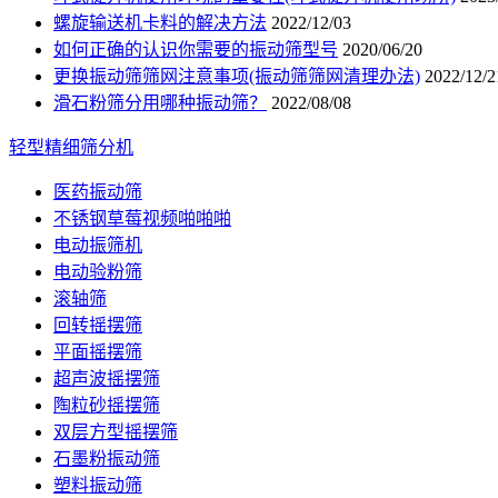
螺旋输送机卡料的解决方法
2022/12/03
如何正确的认识你需要的振动筛型号
2020/06/20
更换振动筛筛网注意事项(振动筛筛网清理办法)
2022/12/2
滑石粉筛分用哪种振动筛？
2022/08/08
轻型精细筛分机
医药振动筛
不锈钢草莓视频啪啪啪
电动振筛机
电动验粉筛
滚轴筛
回转摇摆筛
平面摇摆筛
超声波摇摆筛
陶粒砂摇摆筛
双层方型摇摆筛
石墨粉振动筛
塑料振动筛