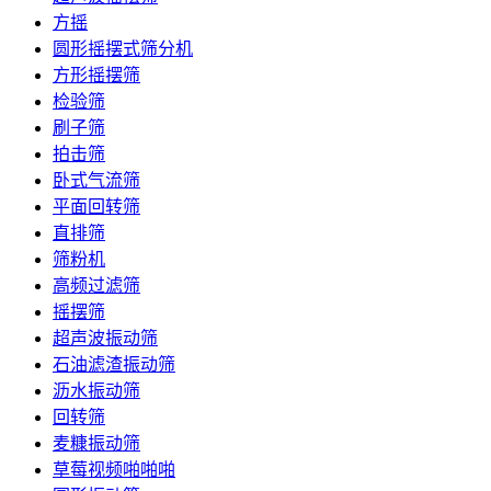
方摇
圆形摇摆式筛分机
方形摇摆筛
检验筛
刷子筛
拍击筛
卧式气流筛
平面回转筛
直排筛
筛粉机
高频过滤筛
摇摆筛
超声波振动筛
石油滤渣振动筛
沥水振动筛
回转筛
麦糠振动筛
草莓视频啪啪啪