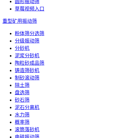
圆形振动筛
草莓视频入口
重型矿用振动筛
粉体筛分选筛
分级振动筛
分砂机
泥浆分砂机
陶粒砂成品筛
铸造筛砂机
制砂滚动筛
除土筛
盘选筛
砂石筛
泥石分离机
水力筛
概率筛
滚筒落砂机
电磁振动筛