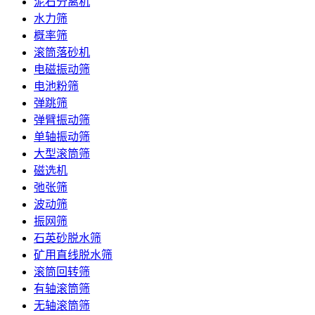
泥石分离机
水力筛
概率筛
滚筒落砂机
电磁振动筛
电池粉筛
弹跳筛
弹臂振动筛
单轴振动筛
大型滚筒筛
磁选机
弛张筛
波动筛
振网筛
石英砂脱水筛
矿用直线脱水筛
滚筒回转筛
有轴滚筒筛
无轴滚筒筛