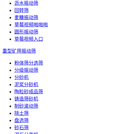
沥水振动筛
回转筛
麦糠振动筛
草莓视频啪啪啪
圆形振动筛
草莓视频入口
重型矿用振动筛
粉体筛分选筛
分级振动筛
分砂机
泥浆分砂机
陶粒砂成品筛
铸造筛砂机
制砂滚动筛
除土筛
盘选筛
砂石筛