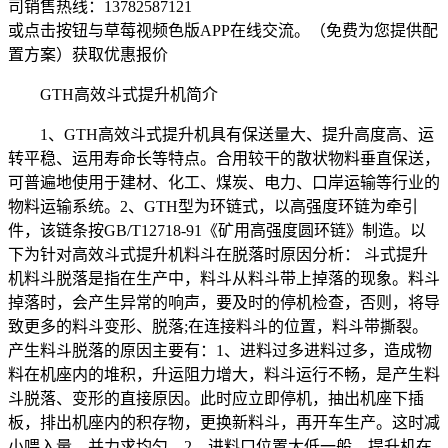
司销售热线：
13782587121
或点击按钮与草莓视频色版APP在线交流。（免费为您提供配
置方案）
获取优惠报价
GTH高效斗式提升机简介
1、GTH高效斗式提升机具有保送量大、提升高度高、运
转平稳、运用寿命长等特点。合用较干的散状物料垂直保送，
可普遍地使用于建材、化工、煤炭、电力、口岸运输等行业的
物料运输系统。2、GTH型为环链式，以高强度环链为牵引
件，该链条按GB/T12718-91《矿用高强度圆环链》制造。以
下为针对高效斗式提升机料斗在脱落时原因分析： 斗式提升
机料斗脱落是指在生产中，料斗从料斗带上掉落的现象。料斗
掉落时，会产生异常的响声，要及时的停机检查，否则，将导
致更多的料斗变形、脱落;在连接料斗的位置，料斗带撕裂。
产生料斗脱落的原因主要有：1、进料过多进料过多，造成物
料在机座内的堆积，升运阻力增大，料斗运行不畅，是产生料
斗脱落、变形的直接原因。此时应立即停机，抽出机座下插
板，排出机座内的积存物，更换新料斗，再开车生产。这时减
小喂入量，并力求均匀。2、进料口位置太低一般，提升机在