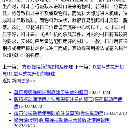
生产时，料斗自行盛取从进料口进来的物料。若进料口位置太
低，将导致料斗来不及盛取物料，而物料大部分进入机座，造
成料斗舀取物料。而物料为块状，就很容易引起料斗变形、脱
落。这时，应将进料口位置调至底轮中心线以上。3、料斗材
质不好，料斗是斗式提升机的承载部件，对它的材料有着较高
的要求，安装时应尽量选配强度好的材料。一般，料斗用普通
钢板或镀锌板材焊合或冲压而成，其边缘采用折边或卷入铅丝
以增强料斗的强度。
上一篇：
方形摇摆筛的结构及原理
下一篇：
D型斗式提升机
与HL型斗式提升机的概述!
近期新闻
更多>>
草莓视频啪啪啪耐磨涂层失效的原因
2022/11/24
医药振动筛使用方法和需要注意的细节(医药振动筛使
用)
2023/02/20
超声波振动筛使用时的注意事项(微波振动筛)
2022/12/12
聚丙烯(塑料)防腐蚀振动筛技术参数及使用说明
2023/03/23