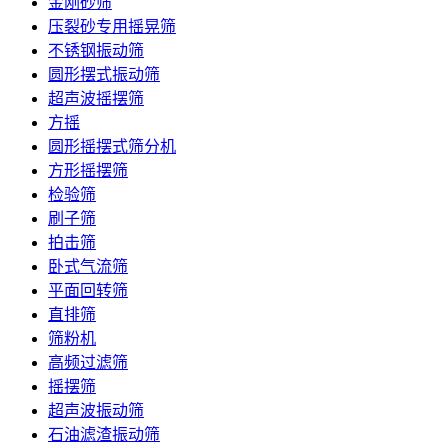
金刚砂筛
压裂砂专用摇晃筛
不锈钢振动筛
圆形摆式振动筛
超声波摇摆筛
方摇
圆形摇摆式筛分机
方形摇摆筛
检验筛
刷子筛
拍击筛
卧式气流筛
平面回转筛
直排筛
筛粉机
高频过滤筛
摇摆筛
超声波振动筛
石油滤渣振动筛