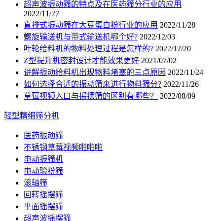
超声波振动筛的特点及在医药筛分行业的应用
2022/11/27
直排式振动筛在大豆蛋白粉行业的应用
2022/11/28
螺旋输送机与带式输送机哪个好?
2022/12/03
叶轮给料机的物料处理过程是怎样的?
2022/12/20
Z型提升机密封设计才能效果更好
2021/07/02
讲解振动给料机出现物料堵塞的三点原因
2022/11/24
如何选择合适的振动筛来进行物料筛分?
2022/11/26
草莓视频入口与摇摆筛的区别有哪些？
2022/08/09
轻型精细筛分机
医药振动筛
不锈钢草莓视频啪啪啪
电动振筛机
电动验粉筛
滚轴筛
回转摇摆筛
平面摇摆筛
超声波摇摆筛