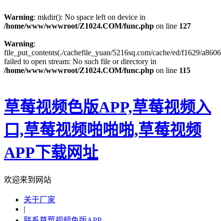
Warning
: mkdir(): No space left on device in
/home/www/wwwroot/Z1024.COM/func.php
on line
127
Warning
:
file_put_contents(./cachefile_yuan/5216sq.com/cache/ed/f1629/a8606
failed to open stream: No such file or directory in
/home/www/wwwroot/Z1024.COM/func.php
on line
115
草莓视频色版APP,草莓视频入
口,草莓视频啪啪啪,草莓视频
APP下载网址
欢迎来到网站
关于厂家
|
联系草莓视频色版APP