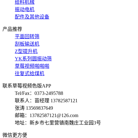
给料机械
振动电机
配件及其他设备
产品推荐
平面回转筛
刮板输送机
Z型提升机
YK系列圆振动筛
草莓视频啪啪啪
往复式给煤机
联系草莓视频色版APP
Tel/Fax：0373-2495788
联系人：苗经理 13782587121
张涛 13569837649
邮箱：13782587121@126.com
地址：新乡市七里营镇南魏庄工业园3号
微信更方便