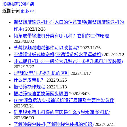
形摇摆筛的区别
近期新闻
更多>>
调整螺旋输送机料斗入口的注意事项(调整螺旋输送机的
作用)
2022/12/28
倾角皮带输送机分类有哪几种？它们的工作原理
2023/03/02
草莓视频啪啪啪部件可以改装吗?
2022/11/26
不锈钢链板式输送机(不锈钢链板水平运输机)
2022/12/12
斗式提升机料斗一般分为几种?(斗式提升机料斗安装图)
2022/12/27
C型和Z型斗式提升机的区别
2022/11/17
什么是皮带机？
2022/01/25
振动筛操作规程
2022/11/13
振动筛快速更换筛网步骤图
2020/08/03
DJ大倾角裙边皮带输送机运行原理及主要性能参数
2023/02/21
矿用脱水筛出料慢的原因是什么?(脱水筛 给料机)
2023/06/09
了解吨袋包装机(了解吨袋包装机的知识)
2022/12/21