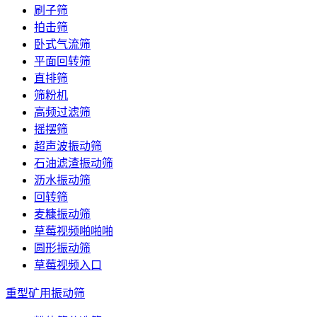
刷子筛
拍击筛
卧式气流筛
平面回转筛
直排筛
筛粉机
高频过滤筛
摇摆筛
超声波振动筛
石油滤渣振动筛
沥水振动筛
回转筛
麦糠振动筛
草莓视频啪啪啪
圆形振动筛
草莓视频入口
重型矿用振动筛