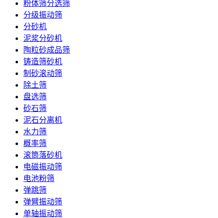
粉体筛分选筛
分级振动筛
分砂机
泥浆分砂机
陶粒砂成品筛
铸造筛砂机
制砂滚动筛
除土筛
盘选筛
砂石筛
泥石分离机
水力筛
概率筛
滚筒落砂机
电磁振动筛
电池粉筛
弹跳筛
弹臂振动筛
单轴振动筛