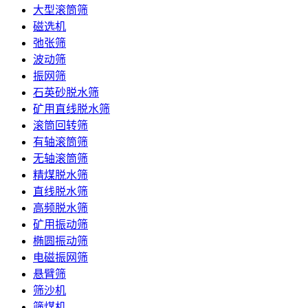
大型滚筒筛
磁选机
弛张筛
波动筛
振网筛
石英砂脱水筛
矿用直线脱水筛
滚筒回转筛
有轴滚筒筛
无轴滚筒筛
精煤脱水筛
直线脱水筛
高频脱水筛
矿用振动筛
椭圆振动筛
电磁振网筛
悬臂筛
筛沙机
筛煤机