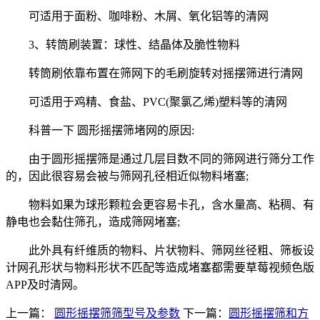
可适用于面粉、咖啡粉、木屑、氧化铝等的清网
3、转筒刷装置：球性、结晶体及脆性物料
转筒刷依靠布置在筛网下的毛刷旋转对摇摆筛进行清网
可适用于鸡精、食盐、PVC(聚氯乙烯)塑料等的清网
科普一下 圆形摇摆筛堵网的原因:
由于圆形摇摆筛是通过几层目数不同的筛网进行筛分工作
的，因此很容易会被与筛网孔径相近似物料堵塞;
物料如果为球形颗粒会更容易卡孔，含水量高、粘稠、有
静电也会黏住筛孔，造成筛网堵塞;
此外具有纤维质的物料、片状物料、筛网丝径粗、筛板设
计网孔形状与物料形状不匹配等造成堵塞都需要草莓视频色版
APP及时清网。
上一篇：
圆形摇摆筛筛型号及参数
下一篇：
圆形摇摆筛和方