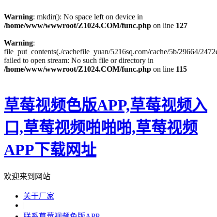
Warning
: mkdir(): No space left on device in
/home/www/wwwroot/Z1024.COM/func.php
on line
127
Warning
:
file_put_contents(./cachefile_yuan/5216sq.com/cache/5b/29664/2472e
failed to open stream: No such file or directory in
/home/www/wwwroot/Z1024.COM/func.php
on line
115
草莓视频色版APP,草莓视频入
口,草莓视频啪啪啪,草莓视频
APP下载网址
欢迎来到网站
关于厂家
|
联系草莓视频色版APP