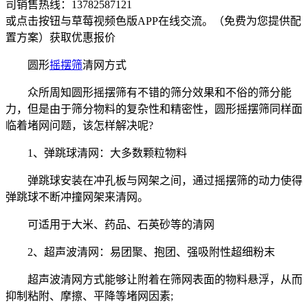
司销售热线：
13782587121
或点击按钮与草莓视频色版APP在线交流。（免费为您提供配
置方案）
获取优惠报价
圆形
摇摆筛
清网方式
众所周知圆形摇摆筛有不错的筛分效果和不俗的筛分能
力，但是由于筛分物料的复杂性和精密性，圆形摇摆筛同样面
临着堵网问题，该怎样解决呢?
1、弹跳球清网：大多数颗粒物料
弹跳球安装在冲孔板与网架之间，通过摇摆筛的动力使得
弹跳球不断冲撞网架来清网。
可适用于大米、药品、石英砂等的清网
2、超声波清网：易团聚、抱团、强吸附性超细粉末
超声波清网方式能够让附着在筛网表面的物料悬浮，从而
抑制粘附、摩擦、平降等堵网因素;