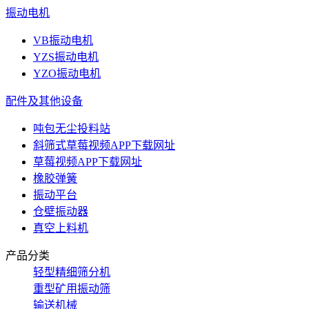
振动电机
VB振动电机
YZS振动电机
YZO振动电机
配件及其他设备
吨包无尘投料站
斜筛式草莓视频APP下载网址
草莓视频APP下载网址
橡胶弹簧
振动平台
仓壁振动器
真空上料机
产品分类
轻型精细筛分机
重型矿用振动筛
输送机械