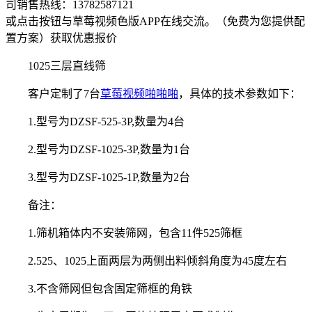
司销售热线：
13782587121
或点击按钮与草莓视频色版APP在线交流。（免费为您提供配
置方案）
获取优惠报价
1025三层直线筛
客户定制了7台
草莓视频啪啪啪
，具体的技术参数如下：
1.型号为DZSF-525-3P,数量为4台
2.型号为DZSF-1025-3P,数量为1台
3.型号为DZSF-1025-1P,数量为2台
备注：
1.筛机箱体内不安装筛网，包含11件525筛框
2.525、1025上面两层为两侧出料倾斜角度为45度左右
3.不含筛网但包含固定筛框的角铁