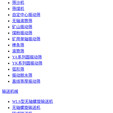
筛沙机
筛煤机
自定中心振动筛
无轴滚筒筛
矿山振动筛
煤粉振动筛
矿用单轴振动筛
棒条筛
滚筒筛
YA系列圆振动筛
YK系列圆振动筛
弧形筛
振动脱水筛
直线等厚振动筛
输送机械
WLS型无轴螺旋输送机
无轴螺旋输送机