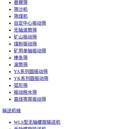
悬臂筛
筛沙机
筛煤机
自定中心振动筛
无轴滚筒筛
矿山振动筛
煤粉振动筛
矿用单轴振动筛
棒条筛
滚筒筛
YA系列圆振动筛
YK系列圆振动筛
弧形筛
振动脱水筛
直线等厚振动筛
输送机械
WLS型无轴螺旋输送机