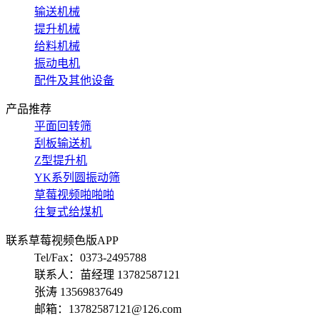
输送机械
提升机械
给料机械
振动电机
配件及其他设备
产品推荐
平面回转筛
刮板输送机
Z型提升机
YK系列圆振动筛
草莓视频啪啪啪
往复式给煤机
联系草莓视频色版APP
Tel/Fax：0373-2495788
联系人：苗经理 13782587121
张涛 13569837649
邮箱：13782587121@126.com