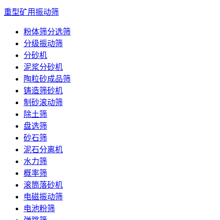
重型矿用振动筛
粉体筛分选筛
分级振动筛
分砂机
泥浆分砂机
陶粒砂成品筛
铸造筛砂机
制砂滚动筛
除土筛
盘选筛
砂石筛
泥石分离机
水力筛
概率筛
滚筒落砂机
电磁振动筛
电池粉筛