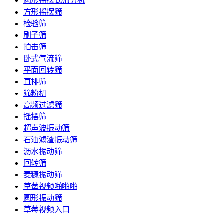
圆形摇摆式筛分机
方形摇摆筛
检验筛
刷子筛
拍击筛
卧式气流筛
平面回转筛
直排筛
筛粉机
高频过滤筛
摇摆筛
超声波振动筛
石油滤渣振动筛
沥水振动筛
回转筛
麦糠振动筛
草莓视频啪啪啪
圆形振动筛
草莓视频入口