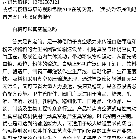
司销售热线：
13782587121
或点击按钮与草莓视频色版APP在线交流。（免费为您提供配
置方案）
获取优惠报价
白糖可以真空输送吗
答案是肯定的。是一种借助于真空吸力来传送白糖颗粒和
粉末状物料的无尘密闭管道输送设备，利用真空与环境空间的
气压差，形成管道内气体流动，带动粉状物料运动，从而完成
白糖、颗粒、粉体的输送。白糖上料机广泛适用于酒厂、饮料
厂、酿造厂、制药厂等灌装作业生产线，自动化高，生产速度
快。吸料机采用真空负压输送原理，通过管路密闭输送即无尘
无污染，又可节省大量人力搬运，快速又稳定，是蒸煮设备必
备配套设施。卫生管配件、阀门广泛适用于食品、糖果、酿
酒、啤酒、饮料、乳制品、精细化工、日用品、化妆品、中
药、制药及生物工程等众多行业。产品特点真空源式电控气动
型真空输送机使用气动真空泵产生真空源，PLC控制器控制。
优点是可达到的输送能力大，可适用于较大输送要求的场合。
气动控制器可以胜任多工艺点生产车间复杂的工艺生产要求，
做到大限度的自动化生产。真空上料机采用文丘里泵整个系统