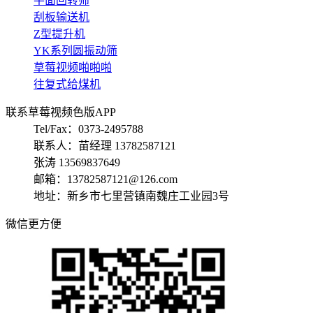
平面回转筛
刮板输送机
Z型提升机
YK系列圆振动筛
草莓视频啪啪啪
往复式给煤机
联系草莓视频色版APP
Tel/Fax：0373-2495788
联系人：苗经理 13782587121
张涛 13569837649
邮箱：13782587121@126.com
地址：新乡市七里营镇南魏庄工业园3号
微信更方便