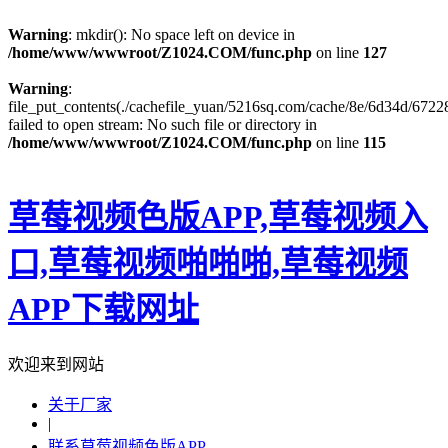
Warning
: mkdir(): No space left on device in
/home/www/wwwroot/Z1024.COM/func.php
on line
127
Warning
:
file_put_contents(./cachefile_yuan/5216sq.com/cache/8e/6d34d/67228
failed to open stream: No such file or directory in
/home/www/wwwroot/Z1024.COM/func.php
on line
115
草莓视频色版APP,草莓视频入
口,草莓视频啪啪啪,草莓视频
APP下载网址
欢迎来到网站
关于厂家
|
联系草莓视频色版APP