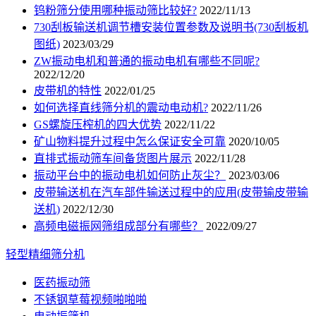
钨粉筛分使用哪种振动筛比较好?
2022/11/13
730刮板输送机调节槽安装位置参数及说明书(730刮板机
图纸)
2023/03/29
ZW振动电机和普通的振动电机有哪些不同呢?
2022/12/20
皮带机的特性
2022/01/25
如何选择直线筛分机的震动电动机?
2022/11/26
GS螺旋压榨机的四大优势
2022/11/22
矿山物料提升过程中怎么保证安全可靠
2020/10/05
直排式振动筛车间备货图片展示
2022/11/28
振动平台中的振动电机如何防止灰尘？
2023/03/06
皮带输送机在汽车部件输送过程中的应用(皮带输皮带输
送机)
2022/12/30
高频电磁振网筛组成部分有哪些？
2022/09/27
轻型精细筛分机
医药振动筛
不锈钢草莓视频啪啪啪