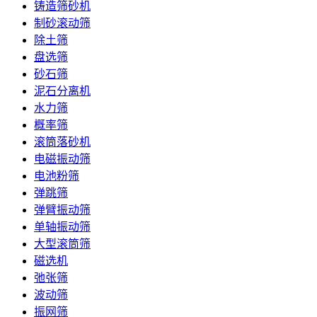
铸造筛砂机
制砂滚动筛
除土筛
盘选筛
砂石筛
泥石分离机
水力筛
概率筛
滚筒落砂机
电磁振动筛
电池粉筛
弹跳筛
弹臂振动筛
单轴振动筛
大型滚筒筛
磁选机
弛张筛
波动筛
振网筛