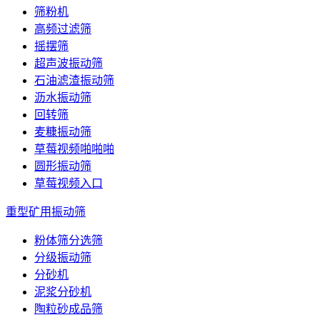
筛粉机
高频过滤筛
摇摆筛
超声波振动筛
石油滤渣振动筛
沥水振动筛
回转筛
麦糠振动筛
草莓视频啪啪啪
圆形振动筛
草莓视频入口
重型矿用振动筛
粉体筛分选筛
分级振动筛
分砂机
泥浆分砂机
陶粒砂成品筛