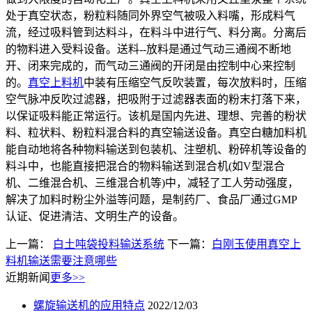
处于真空状态，粉粒料随同外界空气被吸入料嘴，形成料气
流，经过吸料管到达料斗，在料斗中进行气、料分离。分离后
的物料进入受料设备。送料--放料是通过气动三通阀不断地
开、闭来完成的，而气动三通阀的开闭是由控制中心来控制
的。
真空上料机
中装有压缩空气反吹装置，每次放料时，压缩
空气脉冲反吹过滤器，把吸附于过滤器表面的粉末打落下来，
以保证吸料能正常运行。该机是国内先进、理想、完善的粉状
料、粒状料、粉粒料混合料的真空输送设备。真空白糖加料机
能自动地将各种物料输送到包装机、注塑机、粉碎机等设备的
料斗中，也能直接把混合的物料输送到混合机(如V型混合
机、二维混合机、三维混合机等)中，减轻了工人劳动强度，
解决了加料时粉尘外溢等问题，是制药厂、食品厂通过GMP
认证、促进清洁、文明生产的设备。
上一篇：
白土吨袋投料输送系统
下一篇：
白刚玉使用真空上
料机输送需要注意哪些
近期新闻
更多>>
螺旋输送机的应用特点
2022/12/03