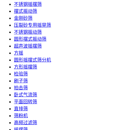
不锈钢摇摆筛
摆式振动筛
金刚砂筛
压裂砂专用摇晃筛
不锈钢振动筛
圆形摆式振动筛
超声波摇摆筛
方摇
圆形摇摆式筛分机
方形摇摆筛
检验筛
刷子筛
拍击筛
卧式气流筛
平面回转筛
直排筛
筛粉机
高频过滤筛
摇摆筛