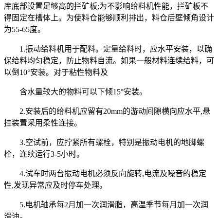
库底部设置足够高的拦矿板;为不影响给料机性能，拦矿板不
得固定在槽体上。为使料仓能够顺利排出，料仓后壁倾角设计
为55-65度。
1.振动给料机用于配料。定量给料时，应水平安装，以确
保给料均匀稳定，防止物料自流。如果一般材料连续给料，可
以倒10°安装。对于粘性物料及
含水量较大的物料可以下倾15°安装。
2.安装后的给料机应留有20mm的游动间隙横向应水平,悬
挂装置采用柔性连接。
3.空试前，应拧紧所有螺栓，特别是振动电机的地脚螺
栓，连续运行3-5小时。
4.试车时两台振动电机必须反向旋转,电流及噪音的稳定
性,发现异常应及时停车处理。
5.电机轴承每2月加一次润滑脂，高温季节每月加一次润
滑油。