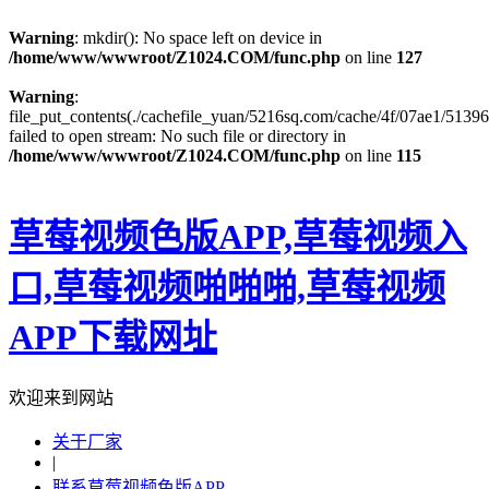
Warning
: mkdir(): No space left on device in
/home/www/wwwroot/Z1024.COM/func.php
on line
127
Warning
:
file_put_contents(./cachefile_yuan/5216sq.com/cache/4f/07ae1/51396
failed to open stream: No such file or directory in
/home/www/wwwroot/Z1024.COM/func.php
on line
115
草莓视频色版APP,草莓视频入
口,草莓视频啪啪啪,草莓视频
APP下载网址
欢迎来到网站
关于厂家
|
联系草莓视频色版APP