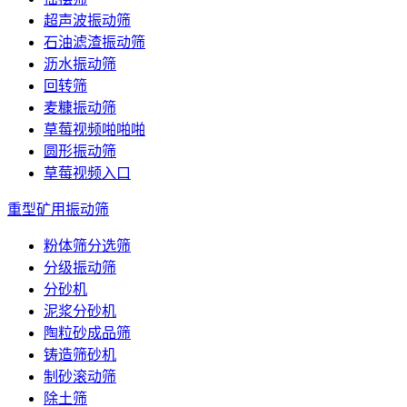
超声波振动筛
石油滤渣振动筛
沥水振动筛
回转筛
麦糠振动筛
草莓视频啪啪啪
圆形振动筛
草莓视频入口
重型矿用振动筛
粉体筛分选筛
分级振动筛
分砂机
泥浆分砂机
陶粒砂成品筛
铸造筛砂机
制砂滚动筛
除土筛