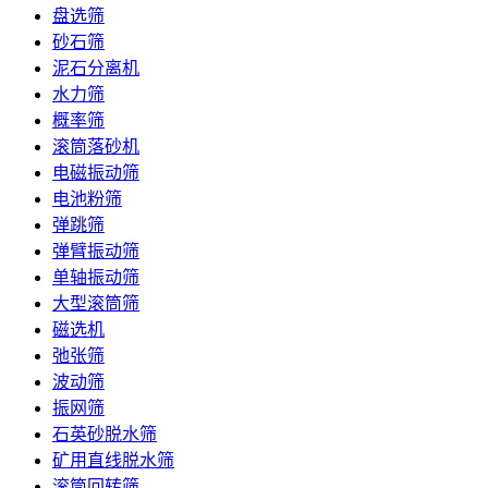
盘选筛
砂石筛
泥石分离机
水力筛
概率筛
滚筒落砂机
电磁振动筛
电池粉筛
弹跳筛
弹臂振动筛
单轴振动筛
大型滚筒筛
磁选机
弛张筛
波动筛
振网筛
石英砂脱水筛
矿用直线脱水筛
滚筒回转筛