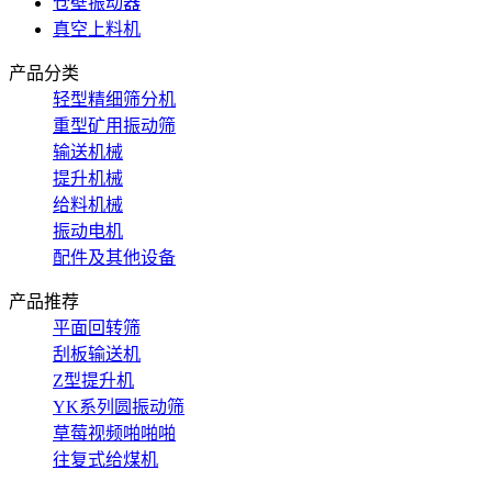
仓壁振动器
真空上料机
产品分类
轻型精细筛分机
重型矿用振动筛
输送机械
提升机械
给料机械
振动电机
配件及其他设备
产品推荐
平面回转筛
刮板输送机
Z型提升机
YK系列圆振动筛
草莓视频啪啪啪
往复式给煤机