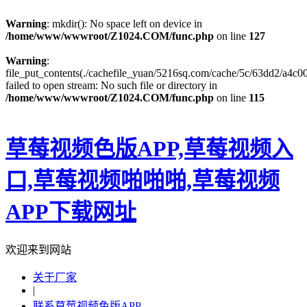
Warning
: mkdir(): No space left on device in
/home/www/wwwroot/Z1024.COM/func.php
on line
127
Warning
:
file_put_contents(./cachefile_yuan/5216sq.com/cache/5c/63dd2/a4c00
failed to open stream: No such file or directory in
/home/www/wwwroot/Z1024.COM/func.php
on line
115
草莓视频色版APP,草莓视频入
口,草莓视频啪啪啪,草莓视频
APP下载网址
欢迎来到网站
关于厂家
|
联系草莓视频色版APP