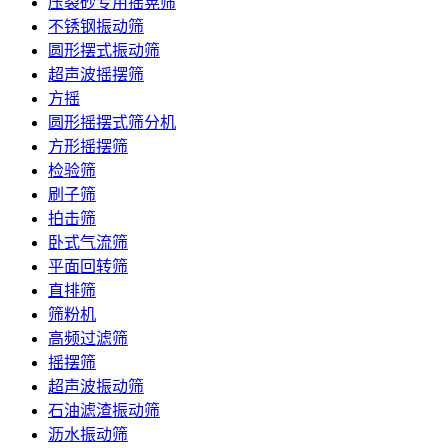
压裂砂专用摇晃筛
不锈钢振动筛
圆形摆式振动筛
超声波摇摆筛
方摇
圆形摇摆式筛分机
方形摇摆筛
检验筛
刷子筛
拍击筛
卧式气流筛
平面回转筛
直排筛
筛粉机
高频过滤筛
摇摆筛
超声波振动筛
石油滤渣振动筛
沥水振动筛