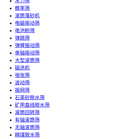
水力筛
概率筛
滚筒落砂机
电磁振动筛
电池粉筛
弹跳筛
弹臂振动筛
单轴振动筛
大型滚筒筛
磁选机
弛张筛
波动筛
振网筛
石英砂脱水筛
矿用直线脱水筛
滚筒回转筛
有轴滚筒筛
无轴滚筒筛
精煤脱水筛