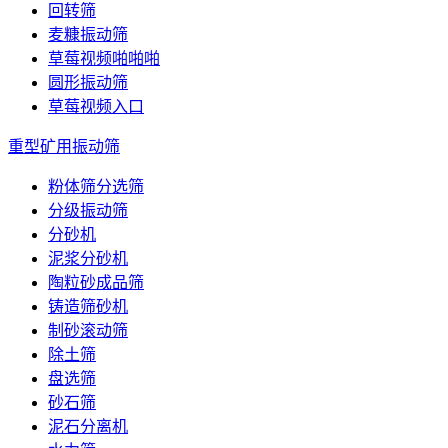
回转筛
麦糠振动筛
草莓视频啪啪啪
圆形振动筛
草莓视频入口
重型矿用振动筛
粉体筛分选筛
分级振动筛
分砂机
泥浆分砂机
陶粒砂成品筛
铸造筛砂机
制砂滚动筛
除土筛
盘选筛
砂石筛
泥石分离机