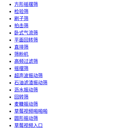
方形摇摆筛
检验筛
刷子筛
拍击筛
卧式气流筛
平面回转筛
直排筛
筛粉机
高频过滤筛
摇摆筛
超声波振动筛
石油滤渣振动筛
沥水振动筛
回转筛
麦糠振动筛
草莓视频啪啪啪
圆形振动筛
草莓视频入口