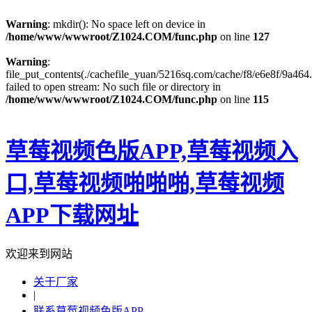
Warning
: mkdir(): No space left on device in
/home/www/wwwroot/Z1024.COM/func.php
on line
127
Warning
:
file_put_contents(./cachefile_yuan/5216sq.com/cache/f8/e6e8f/9a464.
failed to open stream: No such file or directory in
/home/www/wwwroot/Z1024.COM/func.php
on line
115
草莓视频色版APP,草莓视频入
口,草莓视频啪啪啪,草莓视频
APP下载网址
欢迎来到网站
关于厂家
|
联系草莓视频色版APP