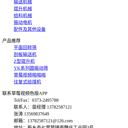
输送机械
提升机械
给料机械
振动电机
配件及其他设备
产品推荐
平面回转筛
刮板输送机
Z型提升机
YK系列圆振动筛
草莓视频啪啪啪
往复式给煤机
联系草莓视频色版APP
Tel/Fax：0373-2495788
联系人：苗经理 13782587121
张涛 13569837649
邮箱：13782587121@126.com
地址：新乡市七里营镇南魏庄工业园3号