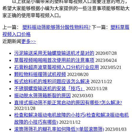
以上就是小编带来的塑料草莓视频入口需要注意的地方，
希望大家能够根据小编为大家提供的一些注意事项能够帮助大
家正确的使用草莓视频入口。
上一篇：
塑料振动筛能够筛分酸性物料吗?
下一篇：
塑料草莓
视频入口价格
近期新闻
更多>>
污泥输送采用无轴螺旋输送机才是对的
2020/07/28
草莓视频啪啪啪首次使用前的注意事项
2023/04/24
石膏粉超声波草莓视频入口分机行业应用
2023/05/21
颗粒物料摇摆筛试机视频
2022/08/20
板式给料机的堆积问题应该怎么解决
2022/11/22
不锈钢螺旋输送机的安装「技巧」
2022/11/28
振动脱水筛筛箱断裂的原因
2023/03/03
直排式振动筛不能正常启动的原因有哪些?怎么解决?
2022/11/28
检查和解决振动电机故障的小技巧(检查和解决振动电机
故障的小技巧有哪些)
2022/11/12
滚筒筛筛孔的糊孔率如何降低?(单层滚筒筛)
2023/01/03