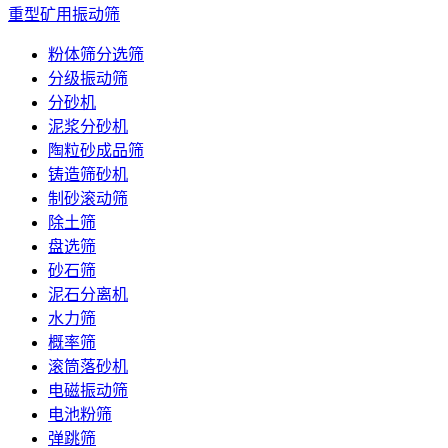
重型矿用振动筛
粉体筛分选筛
分级振动筛
分砂机
泥浆分砂机
陶粒砂成品筛
铸造筛砂机
制砂滚动筛
除土筛
盘选筛
砂石筛
泥石分离机
水力筛
概率筛
滚筒落砂机
电磁振动筛
电池粉筛
弹跳筛