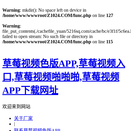
Warning
: mkdir(): No space left on device in
/home/www/wwwroot/Z1024.COM/func.php
on line
127
Warning
:
file_put_contents(./cachefile_yuan/5216sq.com/cache/bc/e3f1f/5c6ea.
failed to open stream: No such file or directory in
/home/www/wwwroot/Z1024.COM/func.php
on line
115
草莓视频色版APP,草莓视频入
口,草莓视频啪啪啪,草莓视频
APP下载网址
欢迎来到网站
关于厂家
|
联系草莓视频色版APP