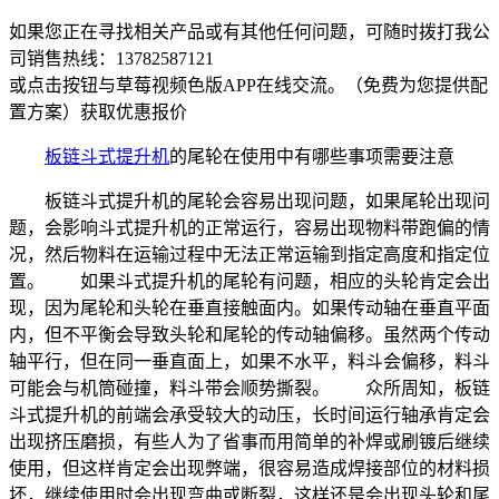
如果您正在寻找相关产品或有其他任何问题，可随时拨打我公
司销售热线：
13782587121
或点击按钮与草莓视频色版APP在线交流。（免费为您提供配
置方案）
获取优惠报价
板链斗式提升机
的尾轮在使用中有哪些事项需要注意
板链斗式提升机的尾轮会容易出现问题，如果尾轮出现问
题，会影响斗式提升机的正常运行，容易出现物料带跑偏的情
况，然后物料在运输过程中无法正常运输到指定高度和指定位
置。 如果斗式提升机的尾轮有问题，相应的头轮肯定会出
现，因为尾轮和头轮在垂直接触面内。如果传动轴在垂直平面
内，但不平衡会导致头轮和尾轮的传动轴偏移。虽然两个传动
轴平行，但在同一垂直面上，如果不水平，料斗会偏移，料斗
可能会与机筒碰撞，料斗带会顺势撕裂。 众所周知，板链
斗式提升机的前端会承受较大的动压，长时间运行轴承肯定会
出现挤压磨损，有些人为了省事而用简单的补焊或刷镀后继续
使用，但这样肯定会出现弊端，很容易造成焊接部位的材料损
坏，继续使用时会出现弯曲或断裂，这样还是会出现头轮和尾