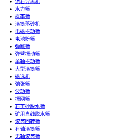
泥石分离机
水力筛
概率筛
滚筒落砂机
电磁振动筛
电池粉筛
弹跳筛
弹臂振动筛
单轴振动筛
大型滚筒筛
磁选机
弛张筛
波动筛
振网筛
石英砂脱水筛
矿用直线脱水筛
滚筒回转筛
有轴滚筒筛
无轴滚筒筛