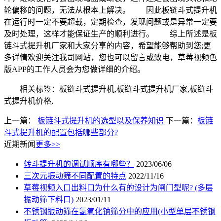
轮偏移的问题，无法从根本上解决。 因此板链斗式提升机
在运行时一定不要超载，定期检查，发现问题或是异常一定要
及时处理，这样才能保证生产的顺利进行。 综上所述是板
链斗式提升机厂家和大家分享的内容，希望能够帮助到您;更
多详情欢迎关注我司网站，您也可以留言或致电，草莓视频色
版APP的工作人员会为您做详细的介绍。
相关标签：板链斗式提升机,板链斗式提升机厂家,板链斗
式提升机价格,
上一篇：
板链斗式提升机的选型以及保养知识
下一篇：
板链
斗式提升机的配置包括哪些部分?
近期新闻
更多>>
转斗提升机的调试顺序有哪些？
2023/06/06
三次元振动筛不同配置的特点
2022/11/16
草莓视频入口出料口为什么有的设计为闸门型呢? (多层
振动筛下料口)
2023/01/11
不锈钢振动筛在氢氧化钠筛分中的应用(小型单层不锈钢