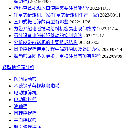
振动筛)
2023/04/06
塑料草莓视频入口使用需要注意哪些?
2022/11/18
往复式给煤机厂家(往复式给煤机生产厂家)
2023/03/11
直卸式振动筛的类型有哪些
2022/11/28
为您介绍电磁振动给料机容易出现的故障
2022/11/24
筛分设备电磁转矩脉动的抑制方法
2022/11/12
分析皮带输送机的主要组成结构
2023/03/02
圆形摇摆筛使用过程中漏料原因及处理办法
2020/07/14
振动筛筛网多久更换，更换注意事项有哪些
2022/09/09
轻型精细筛分机
医药振动筛
不锈钢草莓视频啪啪啪
电动振筛机
电动验粉筛
滚轴筛
回转摇摆筛
平面摇摆筛
超声波摇摆筛