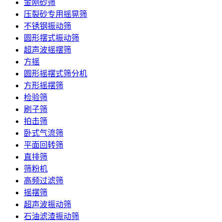
金刚砂筛
压裂砂专用摇晃筛
不锈钢振动筛
圆形摆式振动筛
超声波摇摆筛
方摇
圆形摇摆式筛分机
方形摇摆筛
检验筛
刷子筛
拍击筛
卧式气流筛
平面回转筛
直排筛
筛粉机
高频过滤筛
摇摆筛
超声波振动筛
石油滤渣振动筛