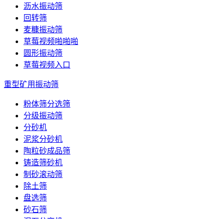
沥水振动筛
回转筛
麦糠振动筛
草莓视频啪啪啪
圆形振动筛
草莓视频入口
重型矿用振动筛
粉体筛分选筛
分级振动筛
分砂机
泥浆分砂机
陶粒砂成品筛
铸造筛砂机
制砂滚动筛
除土筛
盘选筛
砂石筛