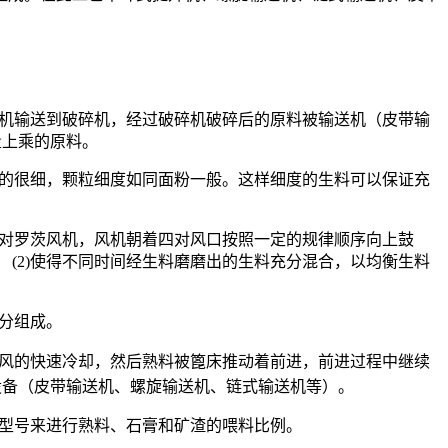
。
。
送机输送到破碎机，经过破碎机破碎后的原料被输送机（皮带输
量上乘的原料。
磨的很细，颗粒细度如同面粉一般。这样细度的生料可以保证充
一对罗茨风机，风机朝着四对风口按照一定的规律顺序向上鼓
 (2)使得不同时间经生料磨磨出的生料充分混合，以均衡生料
分组成。
高压冷风的快速冷却，然后熟料被篦床推动着前进，前进过程中继续
设备（皮带输送机、螺旋输送机、链式输送机等）。
泥型号来进行熟料、石膏和矿渣的喂料比例。