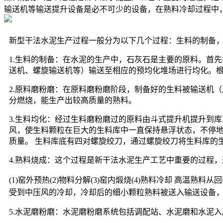
输送机等输送提升设备是必不可少的设备，在熟料冷却过程中
新型干法水泥生产过程一般分为以下几个过程：生料的制备
1.生料的制备：在水泥的生产中，石灰石是主要的原料。首
送机、螺旋输送机等）输送至相应的预均化堆场进行均化。
2.原料磨粉磨：在原料磨粉磨阶段，制备好的生料被输送机
分燃烧，能生产出较高质量的熟料。
3.生料均化：经过生料磨粉磨过的原料由斗式提升机提升到
风，使生料颗粒在巨大的生料库中一直保持悬浮状态，不停地来
质量。 生料库底有四对螺旋绞刀，通过螺旋绞刀将生料库的
4.熟料烧成：这个过程是新干法水泥生产工艺中重要的过程
(1)窑外预热(2)物料分解(3)窑内煅烧(4)熟料冷却 
受到中压风的冷却，冷却后的细小颗粒熟料被送入输送设备
5.水泥磨粉磨：水泥磨粉磨系统包括调配站、水泥磨和水泥