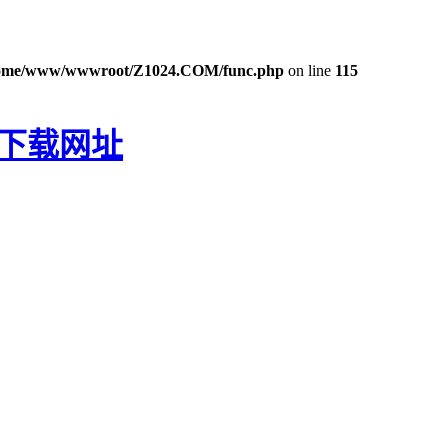
ome/www/wwwroot/Z1024.COM/func.php
on line
115
P下载网址