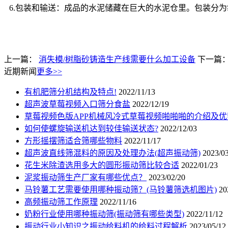
6.包装和输送：成品的水泥储藏在巨大的水泥仓里。包装分
上一篇：
消失模/树脂砂铸造生产线需要什么加工设备
下一篇
近期新闻
更多>>
有机肥筛分机结构及特点!
2022/11/13
超声波草莓视频入口筛分食盐
2022/12/19
草莓视频色版APP机械风冷式草莓视频啪啪啪的介绍及优
如何使螺旋输送机达到较佳输送状态?
2022/12/03
方形摇摆筛适合筛哪些物料
2022/11/17
超声波直线筛混料的原因及处理办法(超声振动筛)
2023/0
花生米除渣选用多大的圆形振动筛比较合适
2022/01/23
泥浆振动筛生产厂家有哪些优点？
2023/02/20
马铃薯工艺需要使用哪种振动筛？(马铃薯筛选机图片)
20
高频振动筛工作原理
2022/11/16
奶粉行业使用哪种振动筛(振动筛有哪些类型)
2022/11/12
振动行业小知识之振动给料机的给料过程解析
2023/05/12