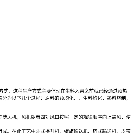
产方式，这种生产方式主要体现在生料入窑之前就已经通过预热
般分为以下几个过程：原料的预均化、，生料均化，熟料烧制，
罗茨风机，风机朝着四对风口按照一定的规律顺序向上鼓风，使
组成。在此工艺中斗式提升机、螺旋输送机、链式输送机、皮带