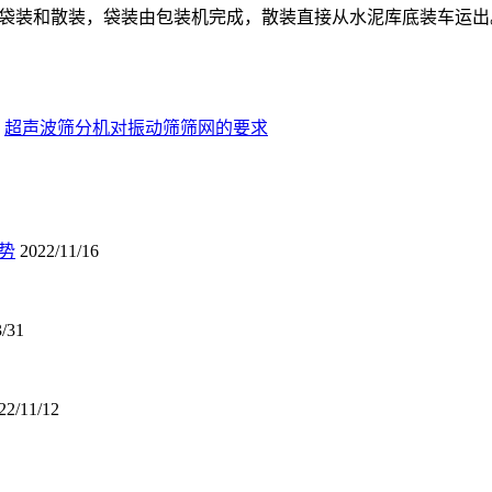
为袋装和散装，袋装由包装机完成，散装直接从水泥库底装车运出
：
超声波筛分机对振动筛筛网的要求
势
2022/11/16
3/31
22/11/12