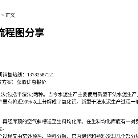
> 正文
流程图分享
司销售热线：
13782587121
置方案）
获取优惠报价
湿法(包括半湿法)两种。当今水泥生产主要使用新型干法水泥生
炉里有将近90％以上分解成了氧化钙。新型干法水泥生产过程一
，再经库顶的空气斜槽送至生料均化库。在生料均化库底有一对
动。
个过程又由窑外预热、物料分解、窑内煅烧和熟料冷却几个部分