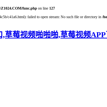
/Z1024.COM/func.php
on line
127
c5b/c41a6.html): failed to open stream: No such file or directory in
/h
口,草莓视频啪啪啪,草莓视频AP