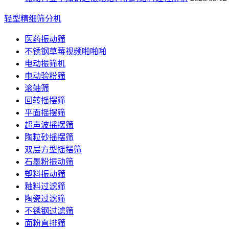
轻型精细筛分机
医药振动筛
不锈钢草莓视频啪啪啪
电动振筛机
电动验粉筛
滚轴筛
回转摇摆筛
平面摇摆筛
超声波摇摆筛
陶粒砂摇摆筛
双层方型摇摆筛
石墨粉振动筛
塑料振动筛
釉料过滤筛
陶瓷过滤筛
不锈钢过滤筛
面粉直排筛