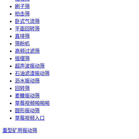
刷子筛
拍击筛
卧式气流筛
平面回转筛
直排筛
筛粉机
高频过滤筛
摇摆筛
超声波振动筛
石油滤渣振动筛
沥水振动筛
回转筛
麦糠振动筛
草莓视频啪啪啪
圆形振动筛
草莓视频入口
重型矿用振动筛