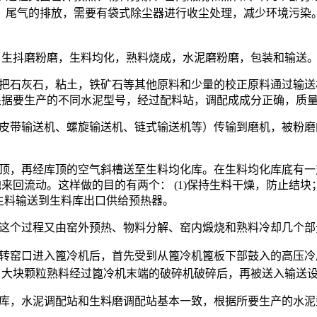
，尾气的排放，需要有袋式除尘器进行收尘处理，减少环境污染
，生抖磨粉磨，生料均化，熟料烧成，水泥磨粉磨，包装和输送
先把石灰石，粘土，铁矿石等其他原料和少量的校正原料通过输
根据要生产的不同水泥型号，经过配料站，调配成成分正确，质
（皮带输送机、螺旋输送机、链式输送机等）传输到磨机，被粉
库顶，再经库顶的空气斜槽送至生料均化库。在生料均化库底有
回流动。这样做的目的有两个： (1)保持生料干燥，防止结块；
生料输送到生料库出口供给预热器。
，这个过程又由窑外预热、物料分解、窑内煅烧和熟料冷却几个部
高温熟料从回转窑口进入篦冷机后，首先受到从篦冷机篦板下部鼓入的
，大块颗粒熟料经过篦冷机末端的破碎机破碎后，再被送入输送
入库，水泥调配站和生料磨调配站基本一致，根据所要生产的水