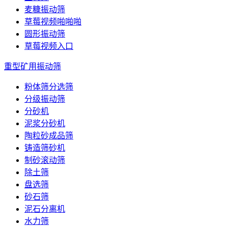
麦糠振动筛
草莓视频啪啪啪
圆形振动筛
草莓视频入口
重型矿用振动筛
粉体筛分选筛
分级振动筛
分砂机
泥浆分砂机
陶粒砂成品筛
铸造筛砂机
制砂滚动筛
除土筛
盘选筛
砂石筛
泥石分离机
水力筛