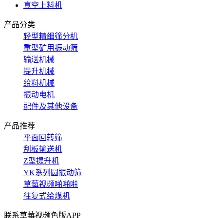
真空上料机
产品分类
轻型精细筛分机
重型矿用振动筛
输送机械
提升机械
给料机械
振动电机
配件及其他设备
产品推荐
平面回转筛
刮板输送机
Z型提升机
YK系列圆振动筛
草莓视频啪啪啪
往复式给煤机
联系草莓视频色版APP