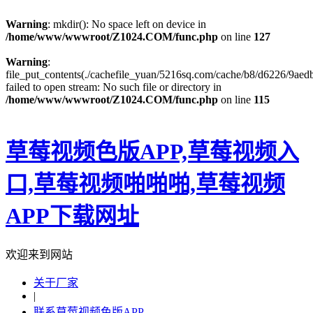
Warning
: mkdir(): No space left on device in
/home/www/wwwroot/Z1024.COM/func.php
on line
127
Warning
:
file_put_contents(./cachefile_yuan/5216sq.com/cache/b8/d6226/9aedb
failed to open stream: No such file or directory in
/home/www/wwwroot/Z1024.COM/func.php
on line
115
草莓视频色版APP,草莓视频入
口,草莓视频啪啪啪,草莓视频
APP下载网址
欢迎来到网站
关于厂家
|
联系草莓视频色版APP