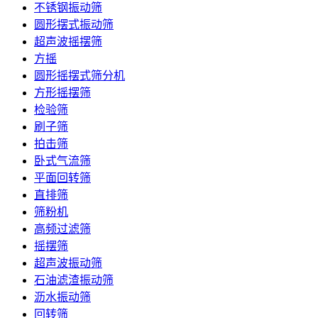
不锈钢振动筛
圆形摆式振动筛
超声波摇摆筛
方摇
圆形摇摆式筛分机
方形摇摆筛
检验筛
刷子筛
拍击筛
卧式气流筛
平面回转筛
直排筛
筛粉机
高频过滤筛
摇摆筛
超声波振动筛
石油滤渣振动筛
沥水振动筛
回转筛