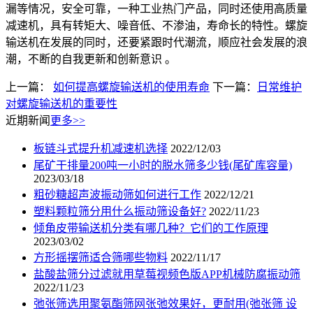
漏等情况，安全可靠，一种工业热门产品，同时还使用高质量
减速机，具有转矩大、噪音低、不渗油，寿命长的特性。螺旋
输送机在发展的同时，还要紧跟时代潮流，顺应社会发展的浪
潮，不断的自我更新和创新意识 。
上一篇：
如何提高螺旋输送机的使用寿命
下一篇：
日常维护
对螺旋输送机的重要性
近期新闻
更多>>
板链斗式提升机减速机选择
2022/12/03
尾矿干排量200吨一小时的脱水筛多少钱(尾矿库容量)
2023/03/18
粗砂糖超声波振动筛如何进行工作
2022/12/21
塑料颗粒筛分用什么振动筛设备好?
2022/11/23
倾角皮带输送机分类有哪几种？它们的工作原理
2023/03/02
方形摇摆筛适合筛哪些物料
2022/11/17
盐酸盐筛分过滤就用草莓视频色版APP机械防腐振动筛
2022/11/23
弛张筛选用聚氨酯筛网张弛效果好，更耐用(弛张筛 设