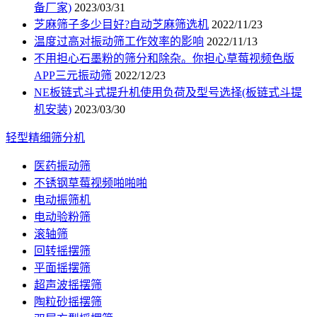
备厂家)
2023/03/31
芝麻筛子多少目好?自动芝麻筛选机
2022/11/23
温度过高对振动筛工作效率的影响
2022/11/13
不用担心石墨粉的筛分和除杂。你担心草莓视频色版
APP三元振动筛
2022/12/23
NE板链式斗式提升机使用负荷及型号选择(板链式斗提
机安装)
2023/03/30
轻型精细筛分机
医药振动筛
不锈钢草莓视频啪啪啪
电动振筛机
电动验粉筛
滚轴筛
回转摇摆筛
平面摇摆筛
超声波摇摆筛
陶粒砂摇摆筛