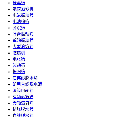
概率筛
滚筒落砂机
电磁振动筛
电池粉筛
弹跳筛
弹臂振动筛
单轴振动筛
大型滚筒筛
磁选机
弛张筛
波动筛
振网筛
石英砂脱水筛
矿用直线脱水筛
滚筒回转筛
有轴滚筒筛
无轴滚筒筛
精煤脱水筛
直线脱水筛