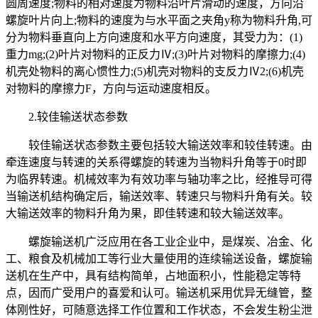
圆周速度;物料的相对速度为物料沿叶片滑动的速度，方向沿
螺旋叶片向上;物料的速度为与水平面之夹角y称为物料升角,可
分为物料垂直向上方向速度和水平方向速度，其受力为：(1)
重力mg;(2)叶片对物料的正反力Ⅳ;(3)叶片对物料的摩擦力;(4)
机壳处物料的离心惯性力;(5)机壳对物料的支反力Ⅳ2;(6)机壳
对物料的摩擦力F，方向与运动速度相反。
2.较佳输送状态参数
较佳输送状态参数主要包括较大输送效率和较佳转速。由
牵连速度与转速的关系得螺旋的转速为当物料升角等于0时即
为临界转速。机械效率为有效功率与轴功率之比，经推导可得
当输送机结构确定后，输送效率、转速只与物料升角有关。较
大输送效率的物料升角为果，即佳转速和较大输送效率。
螺旋输送机广泛应用在各工业企业中，是煤炭、冶金、化
工、粮食及机械加工等行业大量使用的连续输送设备，螺旋输
送机在生产中，具有结构简单，占地面积小，性能稳定等特
点，因而广受用户的喜爱和认可。输送机采用优异无缝管，整
体刚性好，可随意选择工作位置和工作状态，不会发生粉尘泄