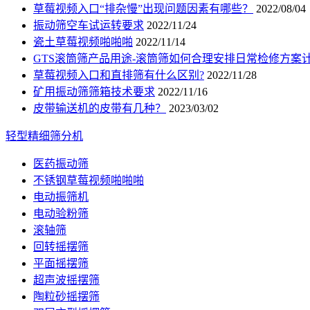
草莓视频入口“排杂慢”出现问题因素有哪些？
2022/08/04
振动筛空车试运转要求
2022/11/24
瓷土草莓视频啪啪啪
2022/11/14
GTS滚筒筛产品用途-滚筒筛如何合理安排日常检修方案
草莓视频入口和直排筛有什么区别?
2022/11/28
矿用振动筛筛箱技术要求
2022/11/16
皮带输送机的皮带有几种？
2023/03/02
轻型精细筛分机
医药振动筛
不锈钢草莓视频啪啪啪
电动振筛机
电动验粉筛
滚轴筛
回转摇摆筛
平面摇摆筛
超声波摇摆筛
陶粒砂摇摆筛