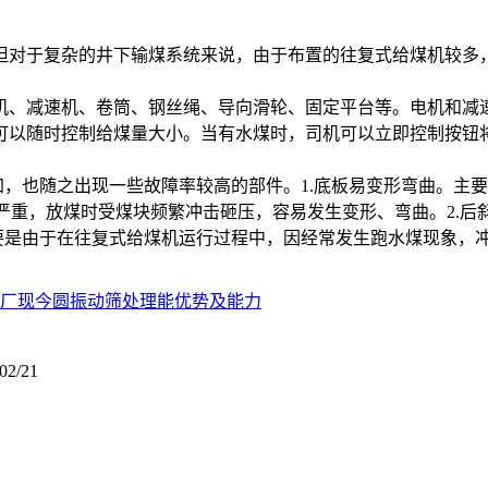
对于复杂的井下输煤系统来说，由于布置的往复式给煤机较多
、减速机、卷筒、钢丝绳、导向滑轮、固定平台等。电机和减
可以随时控制给煤量大小。当有水煤时，司机可以立即控制按钮
，也随之出现一些故障率较高的部件。1.底板易变形弯曲。主
磨损严重，放煤时受煤块频繁冲击砸压，容易发生变形、弯曲。2
主要是由于在往复式给煤机运行过程中，因经常发生跑水煤现象，
厂现今圆振动筛处理能优势及能力
02/21