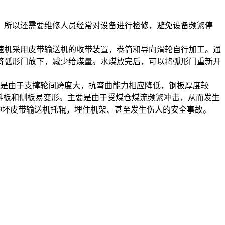
，所以还需要维修人员经常对设备进行检修，避免设备频繁停
速机采用皮带输送机的收带装置，卷筒和导向滑轮自行加工。通
将弧形门放下，减少给煤量。水煤放完后，可以将弧形门重新开
要是由于支撑轮间跨度大，抗弯曲能力相应降低，钢板厚度较
.后斜板和侧板易变形。主要是由于受煤仓煤流频繁冲击，从而发生
冲坏皮带输送机托辊，埋住机架、甚至发生伤人的安全事故。