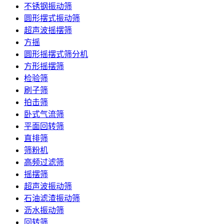
不锈钢振动筛
圆形摆式振动筛
超声波摇摆筛
方摇
圆形摇摆式筛分机
方形摇摆筛
检验筛
刷子筛
拍击筛
卧式气流筛
平面回转筛
直排筛
筛粉机
高频过滤筛
摇摆筛
超声波振动筛
石油滤渣振动筛
沥水振动筛
回转筛