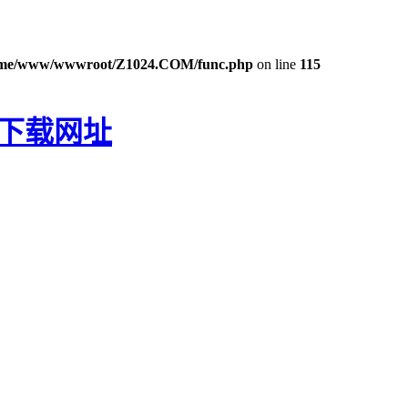
me/www/wwwroot/Z1024.COM/func.php
on line
115
P下载网址