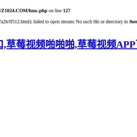
/Z1024.COM/func.php
on line
127
2b/ff512.html): failed to open stream: No such file or directory in
/ho
口,草莓视频啪啪啪,草莓视频AP