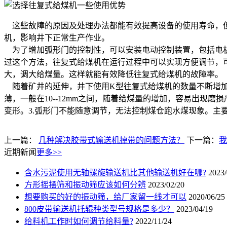
这些故障的原因及处理办法都能有效提高设备的使用寿命，但
机，影响井下正常生产作业。
为了增加弧形门的控制性，可以安装电动控制装置，包括电机
过这个方法，往复式给煤机在运行过程中可以实现方便调节，
大，调大给煤量。这样就能有效降低往复式给煤机的故障率。
随着矿井的延伸，井下使用K型往复式给煤机的数量不断增加
薄，一般在10--12mm之间，随着给煤量的增加，容易出现
变形。3.弧形门不能随意调节，无法控制煤仓跑水煤现象。
上一篇：
几种解决胶带式输送机掉带的问题方法？
下一篇：
我
近期新闻
更多>>
含水污泥使用无轴螺旋输送机比其他输送机好在哪?
2023/
方形摇摆筛和振动筛应该如何分辨
2023/02/20
想要购买的好的振动筛，给厂家留一线才可以
2020/06/25
800皮带输送机托辊种类型号规格是多少？
2023/04/19
给料机工作时如何调节给料量?
2022/11/24