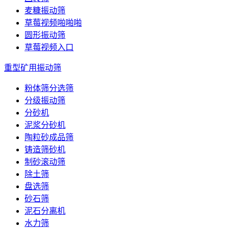
麦糠振动筛
草莓视频啪啪啪
圆形振动筛
草莓视频入口
重型矿用振动筛
粉体筛分选筛
分级振动筛
分砂机
泥浆分砂机
陶粒砂成品筛
铸造筛砂机
制砂滚动筛
除土筛
盘选筛
砂石筛
泥石分离机
水力筛