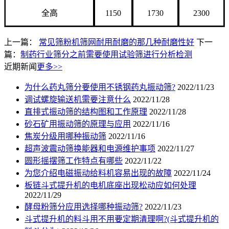
全高
1150
1730
2300
上一篇：
常见筛粉机筛网耐用耐磨的那几种耐磨性好
下一
篇：
制药行业筛分之前需要使用试验筛进行分析检测
近期新闻
更多>>
为什么药丸筛分要使用不锈钢药丸振动筛?
2022/11/23
调试螺旋输送机需要注意什么
2022/11/28
直排式振动筛的结构图和工作原理
2022/11/28
砂石矿用振动筛的原理与应用
2022/11/16
焦炭分级用哪种振动筛
2022/11/16
超声波震动筛换能器和电源维护事项
2022/11/27
圆形摇摆筛工作特点有哪些
2022/11/22
为您介绍电磁振动给料机容易出现的故障
2022/11/24
板链斗式提升机的电机底座出现松动应如何处理
2022/11/29
酵母粉筛分应用选择哪种振动筛?
2022/11/23
斗式提升机的料斗用不用要定期清理啊?(斗式提升机的