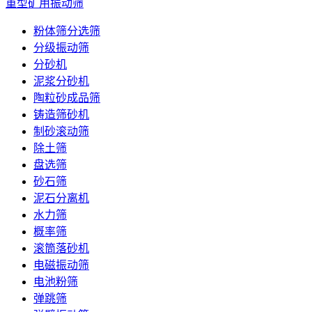
重型矿用振动筛
粉体筛分选筛
分级振动筛
分砂机
泥浆分砂机
陶粒砂成品筛
铸造筛砂机
制砂滚动筛
除土筛
盘选筛
砂石筛
泥石分离机
水力筛
概率筛
滚筒落砂机
电磁振动筛
电池粉筛
弹跳筛