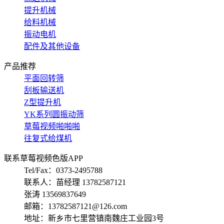
提升机械
给料机械
振动电机
配件及其他设备
产品推荐
平面回转筛
刮板输送机
Z型提升机
YK系列圆振动筛
草莓视频啪啪啪
往复式给煤机
联系草莓视频色版APP
Tel/Fax：0373-2495788
联系人：苗经理 13782587121
张涛 13569837649
邮箱：13782587121@126.com
地址：新乡市七里营镇南魏庄工业园3号