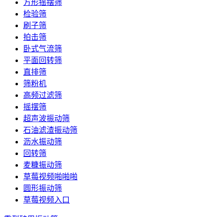
方形摇摆筛
检验筛
刷子筛
拍击筛
卧式气流筛
平面回转筛
直排筛
筛粉机
高频过滤筛
摇摆筛
超声波振动筛
石油滤渣振动筛
沥水振动筛
回转筛
麦糠振动筛
草莓视频啪啪啪
圆形振动筛
草莓视频入口