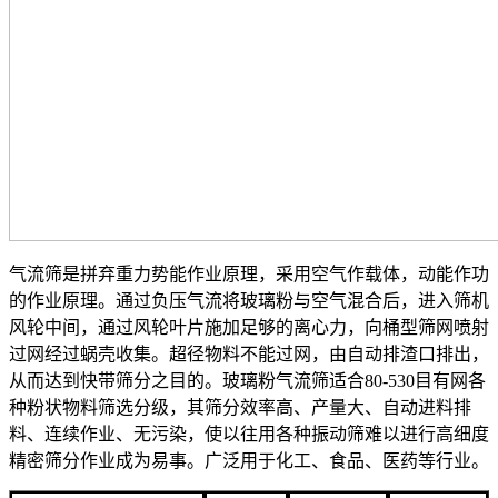
气流筛是拼弃重力势能作业原理，采用空气作载体，动能作功
的作业原理。通过负压气流将玻璃粉与空气混合后，进入筛机
风轮中间，通过风轮叶片施加足够的离心力，向桶型筛网喷射
过网经过蜗壳收集。超径物料不能过网，由自动排渣口排出，
从而达到快带筛分之目的。玻璃粉气流筛适合80-530目有网各
种粉状物料筛选分级，其筛分效率高、产量大、自动进料排
料、连续作业、无污染，使以往用各种振动筛难以进行高细度
精密筛分作业成为易事。广泛用于化工、食品、医药等行业。