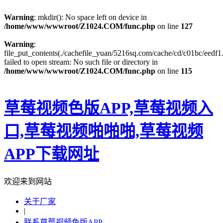
Warning
: mkdir(): No space left on device in
/home/www/wwwroot/Z1024.COM/func.php
on line
127
Warning
:
file_put_contents(./cachefile_yuan/5216sq.com/cache/cd/c01bc/eedf1.
failed to open stream: No such file or directory in
/home/www/wwwroot/Z1024.COM/func.php
on line
115
草莓视频色版APP,草莓视频入
口,草莓视频啪啪啪,草莓视频
APP下载网址
欢迎来到网站
关于厂家
|
联系草莓视频色版APP