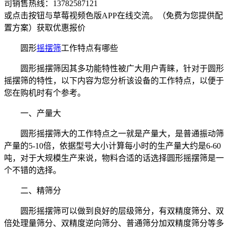
司销售热线：
13782587121
或点击按钮与草莓视频色版APP在线交流。（免费为您提供配
置方案）
获取优惠报价
圆形
摇摆筛
工作特点有哪些
圆形摇摆筛因其多功能特性被广大用户青睐，针对于圆形
摇摆筛的特性，以下内容为您分析该设备的工作特点，以便于
您在购机时有个参考。
一、产量大
圆形摇摆筛大的工作特点之一就是产量大，是普通振动筛
产量的5-10倍，依据型号大小计算每小时的生产量大约是6-60
吨，对于大规模生产来说，物料合适的话选择圆形摇摆筛是一
个不错的选择。
二、精筛分
圆形摇摆筛可以做到良好的层级筛分，有双精度筛分、双
倍处理量筛分、双精度逆向筛分、普通筛分加双精度筛分等多