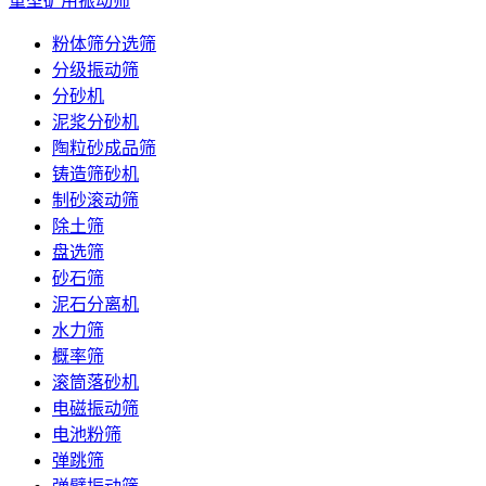
重型矿用振动筛
粉体筛分选筛
分级振动筛
分砂机
泥浆分砂机
陶粒砂成品筛
铸造筛砂机
制砂滚动筛
除土筛
盘选筛
砂石筛
泥石分离机
水力筛
概率筛
滚筒落砂机
电磁振动筛
电池粉筛
弹跳筛