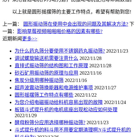
以上就是圆形摇摆筛的主要工作特点，希望有帮助到您!
上一篇：
圆形振动筛在使用中会出现的问题及其解决方法?
下
一篇：
影响草莓视频啪啪啪价格的因素有哪些?
近期新闻
更多>>
为什么药丸筛分要使用不锈钢药丸振动筛?
2022/11/23
调试螺旋输送机需要注意什么
2022/11/28
直排式振动筛的结构图和工作原理
2022/11/28
砂石矿用振动筛的原理与应用
2022/11/16
焦炭分级用哪种振动筛
2022/11/16
超声波震动筛换能器和电源维护事项
2022/11/27
圆形摇摆筛工作特点有哪些
2022/11/22
为您介绍电磁振动给料机容易出现的故障
2022/11/24
板链斗式提升机的电机底座出现松动应如何处理
2022/11/29
酵母粉筛分应用选择哪种振动筛?
2022/11/23
斗式提升机的料斗用不用要定期清理啊?(斗式提升机的