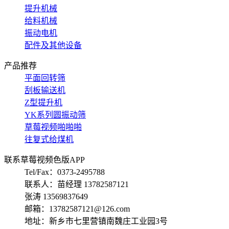
提升机械
给料机械
振动电机
配件及其他设备
产品推荐
平面回转筛
刮板输送机
Z型提升机
YK系列圆振动筛
草莓视频啪啪啪
往复式给煤机
联系草莓视频色版APP
Tel/Fax：0373-2495788
联系人：苗经理 13782587121
张涛 13569837649
邮箱：13782587121@126.com
地址：新乡市七里营镇南魏庄工业园3号