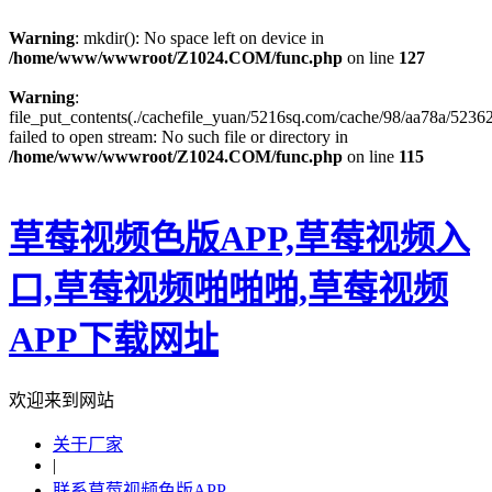
Warning
: mkdir(): No space left on device in
/home/www/wwwroot/Z1024.COM/func.php
on line
127
Warning
:
file_put_contents(./cachefile_yuan/5216sq.com/cache/98/aa78a/52362
failed to open stream: No such file or directory in
/home/www/wwwroot/Z1024.COM/func.php
on line
115
草莓视频色版APP,草莓视频入
口,草莓视频啪啪啪,草莓视频
APP下载网址
欢迎来到网站
关于厂家
|
联系草莓视频色版APP