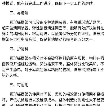
种模式，能有效完成工作进度，确保下一步工作的继续。
三、易清洁
圆形摇摆筛可以设备多种清网装置，有弹跳球清洁网面、
超声波清网装置、弹性刮板清洁网面等，能够有效解决物料在
筛面的堵网问题，容易清洁，以便确保筛分的连续性。圆形摇
摆筛在运行中噪音低，仅是其他振动筛噪音的五分之一。
四、护物料
圆形摇摆筛在筛分时不会破坏物料的原有形状，物料在筛
面做渐开螺旋线运动，筛分雄安率高。整体筛分比较柔和，不
易产生静电，对于易燃易爆易粘网的物料，圆形摇摆筛是个不
错的选择。
五、可耐用
圆形摇摆筛的使用时间长，柔和的摇滚筛分使筛网不易损
坏，降低机械运行以及维修成本，整体制造材质刚性大不易变
形，采用普通电机作为动力源，比振动电机使用寿命高数倍。