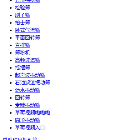
方形摇摆筛
检验筛
刷子筛
拍击筛
卧式气流筛
平面回转筛
直排筛
筛粉机
高频过滤筛
摇摆筛
超声波振动筛
石油滤渣振动筛
沥水振动筛
回转筛
麦糠振动筛
草莓视频啪啪啪
圆形振动筛
草莓视频入口