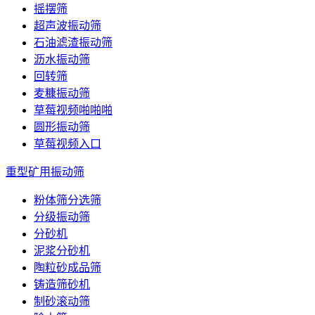
摇摆筛
超声波振动筛
石油滤渣振动筛
沥水振动筛
回转筛
麦糠振动筛
草莓视频啪啪啪
圆形振动筛
草莓视频入口
重型矿用振动筛
粉体筛分选筛
分级振动筛
分砂机
泥浆分砂机
陶粒砂成品筛
铸造筛砂机
制砂滚动筛