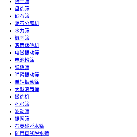
除土筛
盘选筛
砂石筛
泥石分离机
水力筛
概率筛
滚筒落砂机
电磁振动筛
电池粉筛
弹跳筛
弹臂振动筛
单轴振动筛
大型滚筒筛
磁选机
弛张筛
波动筛
振网筛
石英砂脱水筛
矿用直线脱水筛