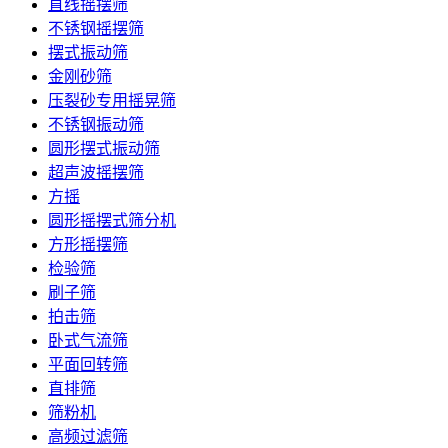
直线摇摆筛
不锈钢摇摆筛
摆式振动筛
金刚砂筛
压裂砂专用摇晃筛
不锈钢振动筛
圆形摆式振动筛
超声波摇摆筛
方摇
圆形摇摆式筛分机
方形摇摆筛
检验筛
刷子筛
拍击筛
卧式气流筛
平面回转筛
直排筛
筛粉机
高频过滤筛