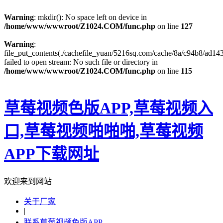
Warning
: mkdir(): No space left on device in
/home/www/wwwroot/Z1024.COM/func.php
on line
127
Warning
:
file_put_contents(./cachefile_yuan/5216sq.com/cache/8a/c94b8/ad143
failed to open stream: No such file or directory in
/home/www/wwwroot/Z1024.COM/func.php
on line
115
草莓视频色版APP,草莓视频入
口,草莓视频啪啪啪,草莓视频
APP下载网址
欢迎来到网站
关于厂家
|
联系草莓视频色版APP