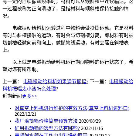
有一定的连续振动频率时，材料可以从倾斜槽中连续输送。这
一过程被称为正向滑动了，是指材料与倾斜槽保持接触的情
况。
电磁振动给料机运转过程中物料会做投掷运动。它是材料
有时与斜槽接触的运动，有时会与切割槽分离，即材料有时被
切割槽轻微向前和向上，做抛物线运动，有时会落在斜槽表
上。
以上就是电磁振动给料机运行期间物料的运行状态了，希
望对您有所帮助。
上一篇：
电磁振动给料机如果调节振幅?
下一篇：
电磁振动给
料机振幅太小该怎么处理?
近期新闻
更多>>
对真空上料机进行维护的有效方法(真空上料机进料口)
2022/12/21
我厂滚筒筛价格简单预算方法
2020/08/29
矿用振动筛的选型方法有哪些?
2022/11/16
高频脱水筛在工作中出料慢的原因
2023/03/17