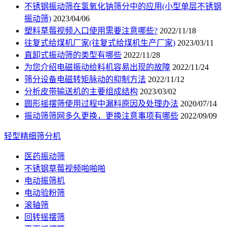
不锈钢振动筛在氢氧化钠筛分中的应用(小型单层不锈钢
振动筛)
2023/04/06
塑料草莓视频入口使用需要注意哪些?
2022/11/18
往复式给煤机厂家(往复式给煤机生产厂家)
2023/03/11
直卸式振动筛的类型有哪些
2022/11/28
为您介绍电磁振动给料机容易出现的故障
2022/11/24
筛分设备电磁转矩脉动的抑制方法
2022/11/12
分析皮带输送机的主要组成结构
2023/03/02
圆形摇摆筛使用过程中漏料原因及处理办法
2020/07/14
振动筛筛网多久更换，更换注意事项有哪些
2022/09/09
轻型精细筛分机
医药振动筛
不锈钢草莓视频啪啪啪
电动振筛机
电动验粉筛
滚轴筛
回转摇摆筛