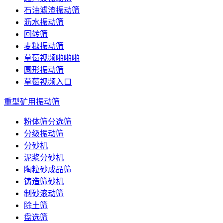
石油滤渣振动筛
沥水振动筛
回转筛
麦糠振动筛
草莓视频啪啪啪
圆形振动筛
草莓视频入口
重型矿用振动筛
粉体筛分选筛
分级振动筛
分砂机
泥浆分砂机
陶粒砂成品筛
铸造筛砂机
制砂滚动筛
除土筛
盘选筛