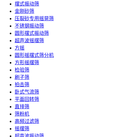
摆式振动筛
金刚砂筛
压裂砂专用摇晃筛
不锈钢振动筛
圆形摆式振动筛
超声波摇摆筛
方摇
圆形摇摆式筛分机
方形摇摆筛
检验筛
刷子筛
拍击筛
卧式气流筛
平面回转筛
直排筛
筛粉机
高频过滤筛
摇摆筛
超声波振动筛