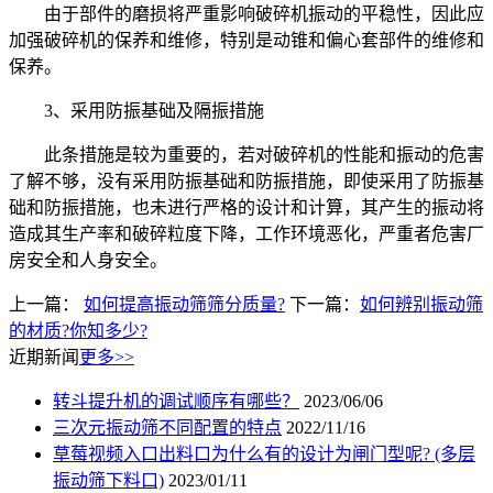
由于部件的磨损将严重影响破碎机振动的平稳性，因此应
加强破碎机的保养和维修，特别是动锥和偏心套部件的维修和
保养。
3、采用防振基础及隔振措施
此条措施是较为重要的，若对破碎机的性能和振动的危害
了解不够，没有采用防振基础和防振措施，即使采用了防振基
础和防振措施，也未进行严格的设计和计算，其产生的振动将
造成其生产率和破碎粒度下降，工作环境恶化，严重者危害厂
房安全和人身安全。
上一篇：
如何提高振动筛筛分质量?
下一篇：
如何辨别振动筛
的材质?你知多少?
近期新闻
更多>>
转斗提升机的调试顺序有哪些？
2023/06/06
三次元振动筛不同配置的特点
2022/11/16
草莓视频入口出料口为什么有的设计为闸门型呢? (多层
振动筛下料口)
2023/01/11