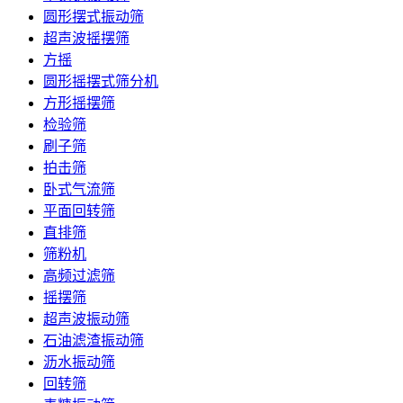
圆形摆式振动筛
超声波摇摆筛
方摇
圆形摇摆式筛分机
方形摇摆筛
检验筛
刷子筛
拍击筛
卧式气流筛
平面回转筛
直排筛
筛粉机
高频过滤筛
摇摆筛
超声波振动筛
石油滤渣振动筛
沥水振动筛
回转筛