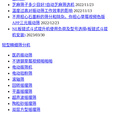
芝麻筛子多少目好?自动芝麻筛选机
2022/11/23
温度过高对振动筛工作效率的影响
2022/11/13
不用担心石墨粉的筛分和除杂。你担心草莓视频色版
APP三元振动筛
2022/12/23
NE板链式斗式提升机使用负荷及型号选择(板链式斗提
机安装)
2023/03/30
轻型精细筛分机
医药振动筛
不锈钢草莓视频啪啪啪
电动振筛机
电动验粉筛
滚轴筛
回转摇摆筛
平面摇摆筛
超声波摇摆筛
陶粒砂摇摆筛
双层方型摇摆筛