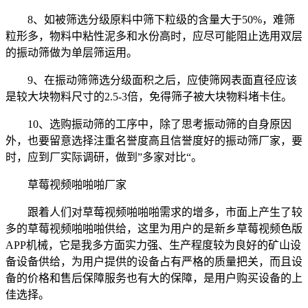
8、如被筛选分级原料中筛下粒级的含量大于50%，难筛
粒形多，物料中粘性泥多和水份高时，应尽可能阻止选用双层
的振动筛做为单层筛运用。
9、在振动筛筛选分级面积之后，应使筛网表面直径应该
是较大块物料尺寸的2.5-3倍，免得筛子被大块物料堵卡住。
10、选购振动筛的工序中，除了思考振动筛的自身原因
外，也要留意选择注重名誉度高且信誉度好的振动筛厂家，要
时，应到厂实际调研，做到”多家对比“。
草莓视频啪啪啪厂家
跟着人们对草莓视频啪啪啪需求的增多，市面上产生了较
多的草莓视频啪啪啪供给，这里为用户的是新乡草莓视频色版
APP机械，它是我多方面实力强、生产程度较为良好的矿山设
备设备供给，为用户提供的设备占有严格的质量把关，而且设
备的价格和售后保障服务也有大的保障，是用户购买设备的上
佳选择。