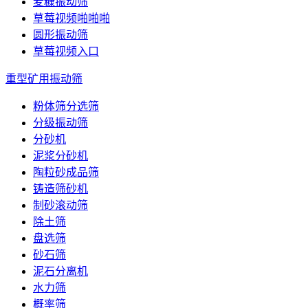
麦糠振动筛
草莓视频啪啪啪
圆形振动筛
草莓视频入口
重型矿用振动筛
粉体筛分选筛
分级振动筛
分砂机
泥浆分砂机
陶粒砂成品筛
铸造筛砂机
制砂滚动筛
除土筛
盘选筛
砂石筛
泥石分离机
水力筛
概率筛