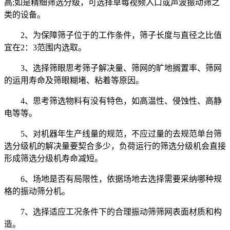
高;如是精细筛选分级，可选择草莓视频入口或声波振动筛之
类的设备。
2、为保障筛子位于的工作条件，筛子长度与直径之比值
宜在2：3范围内选取。
3、选择筛眼思考筛子解决量、筛网的旷地搁置率、筛网
的运用寿命及筛眼糊堵、粘着等原因。
4、思考筛选物料有没有特色，如高温性、侵蚀性、高静
电等等。
5、对机器年生产线量的规范，不应过量的去规范单台筛
选分级机的解决量要契合多少，负荷运行的筛选分级机会直接
形成筛选分级机寿命减短。
6、场地是否有局限性，依据场地去选择需要采纳哪种规
格的振动筛分机。
7、选择适应工况条件下的合理振动筛筛网表面材质和构
造。