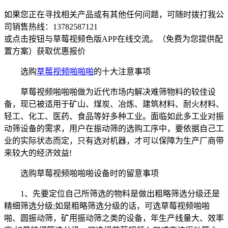
如果您正在寻找相关产品或有其他任何问题，可随时拨打我公
司销售热线：
13782587121
或点击按钮与草莓视频色版APP在线交流。（免费为您提供配
置方案）
获取优惠报价
选购
草莓视频啪啪啪
的十大注意事项
草莓视频啪啪啪做为近代市场内解决难筛物料的较佳设
备，现已被适用于矿山、煤炭、冶炼、建筑材料、耐火材料、
轻工、化工、医药、食品等好多种工业。面临如此多工业对振
动筛设备的需求，用户在振动筛的选购工序中，要依据自己工
业的实际状态而定，只有选对机器，才可以保障为生产厂商带
来较大的经济效益!
选购草莓视频啪啪啪设备时的留意事项
1、先要定位自己所筛选的物料是做出粗略筛选分级还是
精细筛选分级;如是粗略筛选分级的话，可选草莓视频啪啪
啪、圆振动筛，矿用振动筛之类的设备，年生产线量大、效率