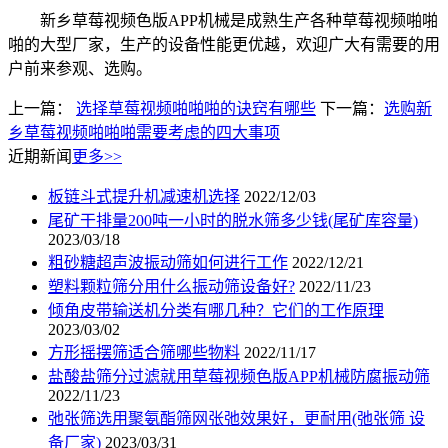
新乡草莓视频色版APP机械是成熟生产各种草莓视频啪啪
啪的大型厂家，生产的设备性能更优越，欢迎广大有需要的用
户前来参观、选购。
上一篇：
选择草莓视频啪啪啪的诀窍有哪些
下一篇：
选购新
乡草莓视频啪啪啪需要考虑的四大事项
近期新闻
更多>>
板链斗式提升机减速机选择
2022/12/03
尾矿干排量200吨一小时的脱水筛多少钱(尾矿库容量)
2023/03/18
粗砂糖超声波振动筛如何进行工作
2022/12/21
塑料颗粒筛分用什么振动筛设备好?
2022/11/23
倾角皮带输送机分类有哪几种？它们的工作原理
2023/03/02
方形摇摆筛适合筛哪些物料
2022/11/17
盐酸盐筛分过滤就用草莓视频色版APP机械防腐振动筛
2022/11/23
弛张筛选用聚氨酯筛网张弛效果好，更耐用(弛张筛 设
备厂家)
2023/03/31