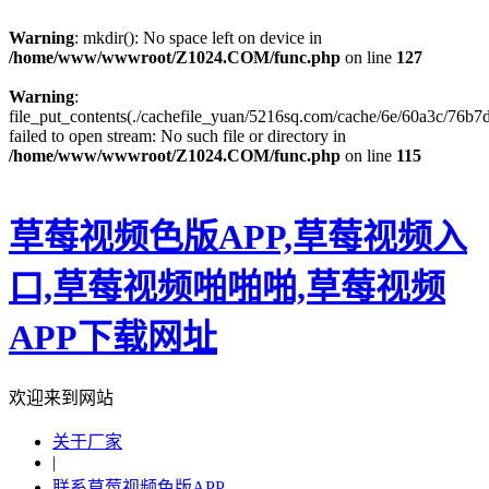
Warning
: mkdir(): No space left on device in
/home/www/wwwroot/Z1024.COM/func.php
on line
127
Warning
:
file_put_contents(./cachefile_yuan/5216sq.com/cache/6e/60a3c/76b7d
failed to open stream: No such file or directory in
/home/www/wwwroot/Z1024.COM/func.php
on line
115
草莓视频色版APP,草莓视频入
口,草莓视频啪啪啪,草莓视频
APP下载网址
欢迎来到网站
关于厂家
|
联系草莓视频色版APP