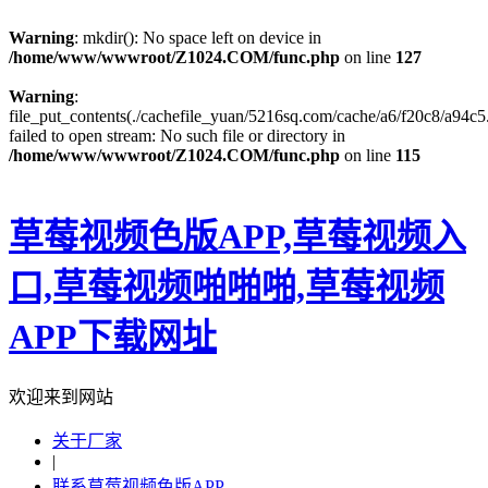
Warning
: mkdir(): No space left on device in
/home/www/wwwroot/Z1024.COM/func.php
on line
127
Warning
:
file_put_contents(./cachefile_yuan/5216sq.com/cache/a6/f20c8/a94c5.
failed to open stream: No such file or directory in
/home/www/wwwroot/Z1024.COM/func.php
on line
115
草莓视频色版APP,草莓视频入
口,草莓视频啪啪啪,草莓视频
APP下载网址
欢迎来到网站
关于厂家
|
联系草莓视频色版APP