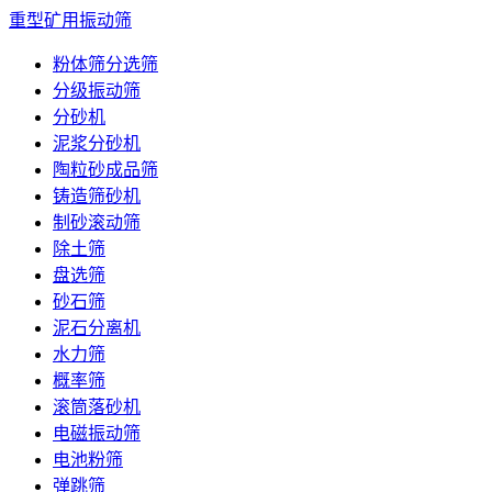
重型矿用振动筛
粉体筛分选筛
分级振动筛
分砂机
泥浆分砂机
陶粒砂成品筛
铸造筛砂机
制砂滚动筛
除土筛
盘选筛
砂石筛
泥石分离机
水力筛
概率筛
滚筒落砂机
电磁振动筛
电池粉筛
弹跳筛