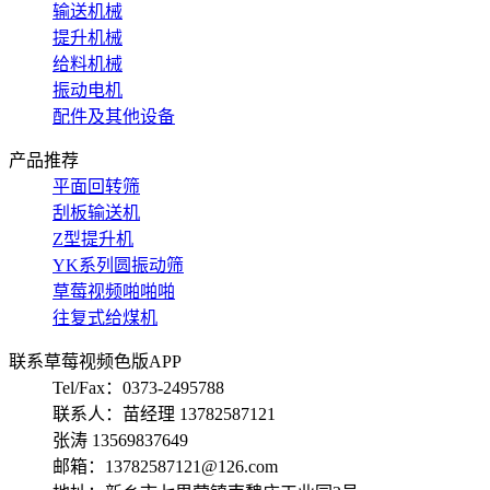
输送机械
提升机械
给料机械
振动电机
配件及其他设备
产品推荐
平面回转筛
刮板输送机
Z型提升机
YK系列圆振动筛
草莓视频啪啪啪
往复式给煤机
联系草莓视频色版APP
Tel/Fax：0373-2495788
联系人：苗经理 13782587121
张涛 13569837649
邮箱：13782587121@126.com