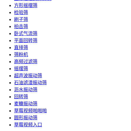
方形摇摆筛
检验筛
刷子筛
拍击筛
卧式气流筛
平面回转筛
直排筛
筛粉机
高频过滤筛
摇摆筛
超声波振动筛
石油滤渣振动筛
沥水振动筛
回转筛
麦糠振动筛
草莓视频啪啪啪
圆形振动筛
草莓视频入口