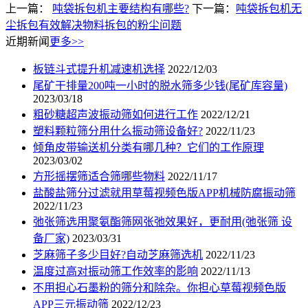
上一篇：
吨袋拆包机主要结构有哪些?
下一篇：
吨袋拆包机无
尘拆包有效解决物料拆包的粉尘问题
近期新闻
更多>>
板链斗式提升机减速机选择
2022/12/03
尾矿干排量200吨一小时的脱水筛多少钱(尾矿库容量)
2023/03/18
粗砂糖超声波振动筛如何进行工作
2022/12/21
塑料颗粒筛分用什么振动筛设备好?
2022/11/23
倾角皮带输送机分类有哪几种？它们的工作原理
2023/03/02
方形摇摆筛适合筛哪些物料
2022/11/17
盐酸盐筛分过滤就用草莓视频色版APP机械防腐振动筛
2022/11/23
弛张筛选用聚氨酯筛网张弛效果好，更耐用(弛张筛 设
备厂家)
2023/03/31
芝麻筛子多少目好?自动芝麻筛选机
2022/11/23
温度过高对振动筛工作效率的影响
2022/11/13
不用担心石墨粉的筛分和除杂。你担心草莓视频色版
APP三元振动筛
2022/12/23