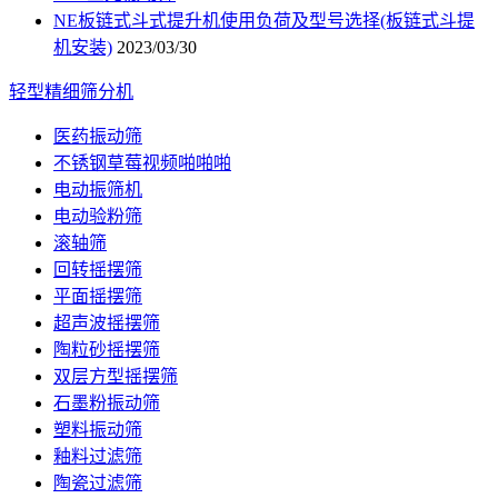
NE板链式斗式提升机使用负荷及型号选择(板链式斗提
机安装)
2023/03/30
轻型精细筛分机
医药振动筛
不锈钢草莓视频啪啪啪
电动振筛机
电动验粉筛
滚轴筛
回转摇摆筛
平面摇摆筛
超声波摇摆筛
陶粒砂摇摆筛
双层方型摇摆筛
石墨粉振动筛
塑料振动筛
釉料过滤筛
陶瓷过滤筛