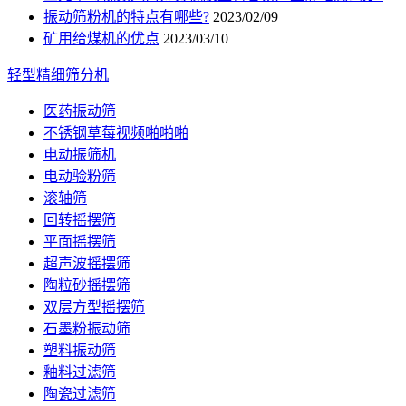
振动筛粉机的特点有哪些?
2023/02/09
矿用给煤机的优点
2023/03/10
轻型精细筛分机
医药振动筛
不锈钢草莓视频啪啪啪
电动振筛机
电动验粉筛
滚轴筛
回转摇摆筛
平面摇摆筛
超声波摇摆筛
陶粒砂摇摆筛
双层方型摇摆筛
石墨粉振动筛
塑料振动筛
釉料过滤筛
陶瓷过滤筛