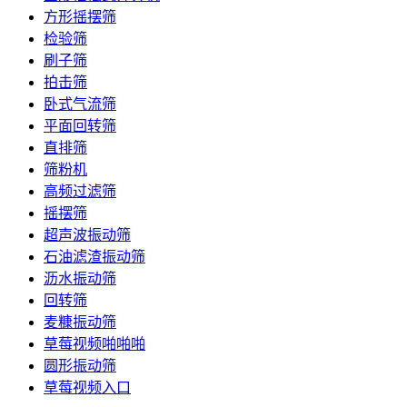
方形摇摆筛
检验筛
刷子筛
拍击筛
卧式气流筛
平面回转筛
直排筛
筛粉机
高频过滤筛
摇摆筛
超声波振动筛
石油滤渣振动筛
沥水振动筛
回转筛
麦糠振动筛
草莓视频啪啪啪
圆形振动筛
草莓视频入口