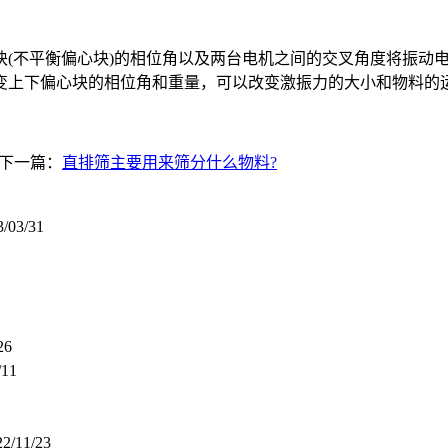
不平衡偏心块)的相位角以及两台电机之间的交叉角度将振动电
变上下偏心块的相位角和重量，可以改变激振力的大小和物料的
下一篇：
直排筛主要用来筛分什么物料?
3/03/31
26
/11
22/11/23