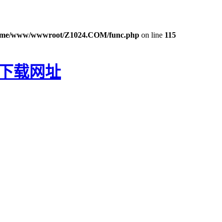
ome/www/wwwroot/Z1024.COM/func.php
on line
115
P下载网址