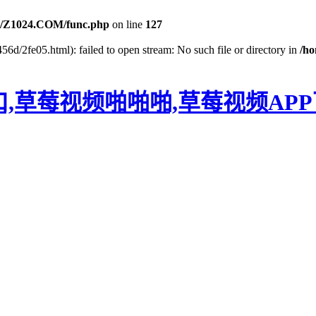
/Z1024.COM/func.php
on line
127
56d/2fe05.html): failed to open stream: No such file or directory in
/h
口,草莓视频啪啪啪,草莓视频AP