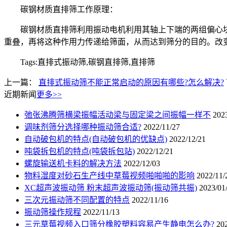
碳钢材质直排筛工作原理：
碳钢材质直排筛利用振动电机利用其轴上下端的两组偏心块(
重叠，再将这种作用力传递给筛面，从而达到筛分的目的。改
Tags:直排式振动筛,碳钢直排筛,直排筛
上一篇：
直排式振动筛不能正常启动的原因有哪些?怎么解决?
近期新闻
更多>>
弛张沸腾筛横梁振幅活动梁与固定梁之间振幅一样不
202
调味剂筛分选择哪种振动筛合适?
2022/11/27
自动破包机的特点(自动破包机的优缺点)
2022/12/21
吨袋拆包机的特点(吨袋拆包站)
2022/12/21
螺旋输送机卡料的解决方法
2022/12/03
物料湿度对砂石生产线中草莓视频啪啪啪的影响
2022/11/
XC超声波振动筛 粉末超声波振动筛(振动筛共振)
2023/01
三次元振动筛不同配置的特点
2022/11/16
振动筛操作规程
2022/11/13
三元草莓视频入口筛分橡胶塑料容易产生静电怎么办?
20