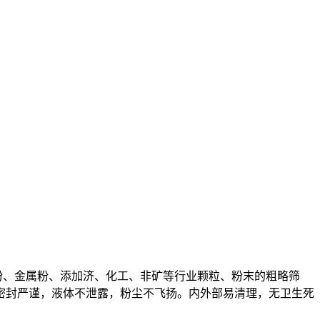
粉、金属粉、添加济、化工、非矿等行业颗粒、粉末的粗略筛
密封严谨，液体不泄露，粉尘不飞扬。内外部易清理，无卫生死