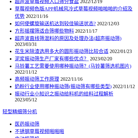
超声波草莓视频入口筛分食盐
2022/12/19
草莓视频色版APP机械风冷式草莓视频啪啪啪的介绍及
优势
2022/11/16
如何使螺旋输送机达到较佳输送状态?
2022/12/03
方形摇摆筛适合筛哪些物料
2022/11/17
超声波直线筛混料的原因及处理办法(超声振动筛)
2023/03/31
花生米除渣选用多大的圆形振动筛比较合适
2022/01/23
泥浆振动筛生产厂家有哪些优点？
2023/02/20
马铃薯工艺需要使用哪种振动筛？(马铃薯筛选机图片)
2022/11/12
高频振动筛工作原理
2022/11/16
奶粉行业使用哪种振动筛(振动筛有哪些类型)
2022/11/12
振动行业小知识之振动给料机的给料过程解析
2023/05/12
轻型精细筛分机
医药振动筛
不锈钢草莓视频啪啪啪