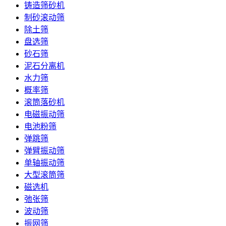
铸造筛砂机
制砂滚动筛
除土筛
盘选筛
砂石筛
泥石分离机
水力筛
概率筛
滚筒落砂机
电磁振动筛
电池粉筛
弹跳筛
弹臂振动筛
单轴振动筛
大型滚筒筛
磁选机
弛张筛
波动筛
振网筛