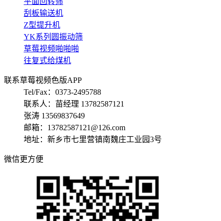
平面回转筛
刮板输送机
Z型提升机
YK系列圆振动筛
草莓视频啪啪啪
往复式给煤机
联系草莓视频色版APP
Tel/Fax：0373-2495788
联系人：苗经理 13782587121
张涛 13569837649
邮箱：13782587121@126.com
地址：新乡市七里营镇南魏庄工业园3号
微信更方便