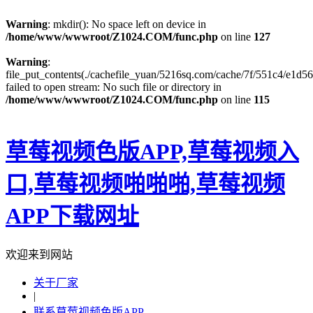
Warning
: mkdir(): No space left on device in
/home/www/wwwroot/Z1024.COM/func.php
on line
127
Warning
:
file_put_contents(./cachefile_yuan/5216sq.com/cache/7f/551c4/e1d56
failed to open stream: No such file or directory in
/home/www/wwwroot/Z1024.COM/func.php
on line
115
草莓视频色版APP,草莓视频入
口,草莓视频啪啪啪,草莓视频
APP下载网址
欢迎来到网站
关于厂家
|
联系草莓视频色版APP