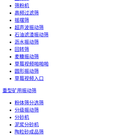
筛粉机
高频过滤筛
摇摆筛
超声波振动筛
石油滤渣振动筛
沥水振动筛
回转筛
麦糠振动筛
草莓视频啪啪啪
圆形振动筛
草莓视频入口
重型矿用振动筛
粉体筛分选筛
分级振动筛
分砂机
泥浆分砂机
陶粒砂成品筛