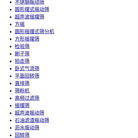
不锈钢振动筛
圆形摆式振动筛
超声波摇摆筛
方摇
圆形摇摆式筛分机
方形摇摆筛
检验筛
刷子筛
拍击筛
卧式气流筛
平面回转筛
直排筛
筛粉机
高频过滤筛
摇摆筛
超声波振动筛
石油滤渣振动筛
沥水振动筛
回转筛