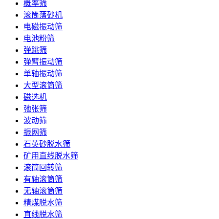
概率筛
滚筒落砂机
电磁振动筛
电池粉筛
弹跳筛
弹臂振动筛
单轴振动筛
大型滚筒筛
磁选机
弛张筛
波动筛
振网筛
石英砂脱水筛
矿用直线脱水筛
滚筒回转筛
有轴滚筒筛
无轴滚筒筛
精煤脱水筛
直线脱水筛