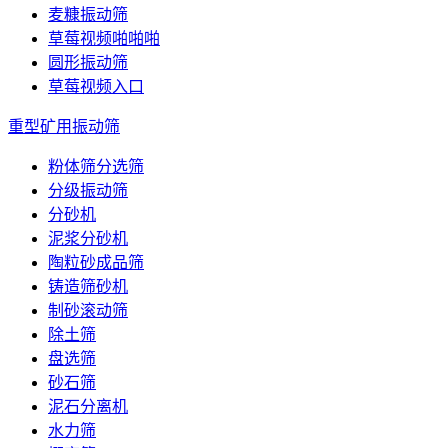
麦糠振动筛
草莓视频啪啪啪
圆形振动筛
草莓视频入口
重型矿用振动筛
粉体筛分选筛
分级振动筛
分砂机
泥浆分砂机
陶粒砂成品筛
铸造筛砂机
制砂滚动筛
除土筛
盘选筛
砂石筛
泥石分离机
水力筛