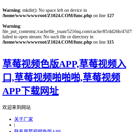
Warning
: mkdir(): No space left on device in
/home/www/wwwroot/Z1024.COM/func.php
on line
127
Warning
:
file_put_contents(./cachefile_yuan/5216sq.com/cache/85/dd26b/47d75
failed to open stream: No such file or directory in
/home/www/wwwroot/Z1024.COM/func.php
on line
115
草莓视频色版APP,草莓视频入
口,草莓视频啪啪啪,草莓视频
APP下载网址
欢迎来到网站
关于厂家
|
联系草莓视频色版APP