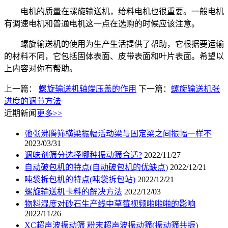
电机的质量在螺旋输送机，给料电机也很重要。一般电机
有调速电机和普通电机这一点在选购的时候应该注意。
螺旋输送机的使用为生产生活提供了帮助，它根据要运输
的材料不同，它包括固体表面、皮带表面和叶片表面。希望以
上内容对你有帮助。
上一篇：
螺旋输送机轴端压盖的作用
下一篇：
螺旋输送机张
进度的调节方法
近期新闻
更多>>
弛张沸腾筛横梁振幅活动梁与固定梁之间振幅一样不
2023/03/31
调味剂筛分选择哪种振动筛合适?
2022/11/27
自动破包机的特点(自动破包机的优缺点)
2022/12/21
吨袋拆包机的特点(吨袋拆包站)
2022/12/21
螺旋输送机卡料的解决方法
2022/12/03
物料湿度对砂石生产线中草莓视频啪啪啪的影响
2022/11/26
XC超声波振动筛 粉末超声波振动筛(振动筛共振)