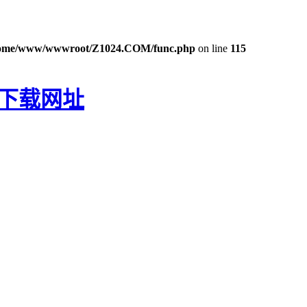
ome/www/wwwroot/Z1024.COM/func.php
on line
115
P下载网址