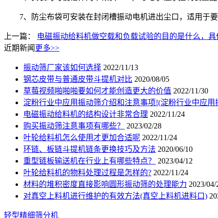
7、防尘布袋可安装在封闭槽振动电机进出尘口，适用于要
上一篇：
电磁振动给料机做空载和负载试验的目的是什么，具
近期新闻
更多>>
振动筛厂家该如何选择
2022/11/13
钢芯皮带与普通皮带斗提机对比
2020/08/05
草莓视频啪啪啪要如何才能创造更大的价值
2022/11/30
淀粉行业中应用振动筛介绍和注意事项!(淀粉行业中应用
电磁振动给料机的结构设计非常合理
2022/11/24
购买振动筛注意事项有哪些？
2023/02/28
叶轮给料机怎么使用才更加合适呢
2022/11/24
环链、板链斗提机链条更换技巧及方法
2020/06/10
重型链板输送机在行业上有哪些特点？
2023/04/12
叶轮给料机的物料处理过程是怎样的?
2022/11/24
材料的堆积密度直接影响圆形振动筛的处理能力
2023/04/
对真空上料机进行维护的有效方法(真空上料机进料口)
20
轻型精细筛分机