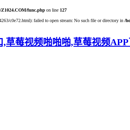
/Z1024.COM/func.php
on line
127
263/c0e72.html): failed to open stream: No such file or directory in
/h
口,草莓视频啪啪啪,草莓视频AP