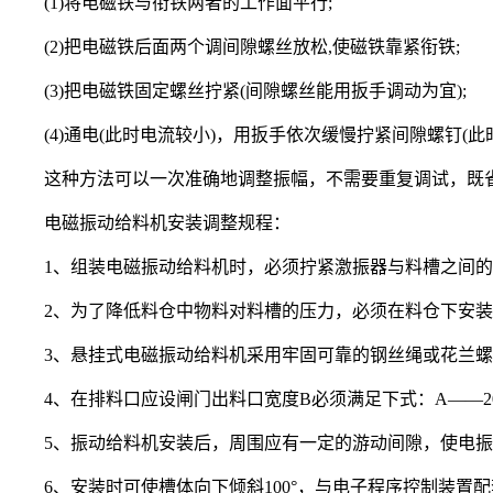
(1)将电磁铁与衔铁两者的工作面平行;
(2)把电磁铁后面两个调间隙螺丝放松,使磁铁靠紧衔铁;
(3)把电磁铁固定螺丝拧紧(间隙螺丝能用扳手调动为宜);
(4)通电(此时电流较小)，用扳手依次缓慢拧紧间隙螺钉(
这种方法可以一次准确地调整振幅，不需要重复调试，既
电磁振动给料机安装调整规程：
1、组装电磁振动给料机时，必须拧紧激振器与料槽之间的
2、为了降低料仓中物料对料槽的压力，必须在料仓下安装
3、悬挂式电磁振动给料机采用牢固可靠的钢丝绳或花兰螺钉
4、在排料口应设闸门出料口宽度B必须满足下式：A——20>B>(
5、振动给料机安装后，周围应有一定的游动间隙，使电振
6、安装时可使槽体向下倾斜100°，与电子程序控制装置