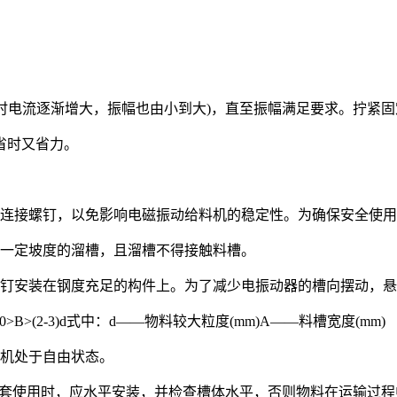
此时电流逐渐增大，振幅也由小到大)，直至振幅满足要求。拧紧
省时又省力。
连接螺钉，以免影响电磁振动给料机的稳定性。为确保安全使用
一定坡度的溜槽，且溜槽不得接触料槽。
安装在钢度充足的构件上。为了减少电振动器的槽向摆动，悬挂
2-3)d式中：d——物料较大粒度(mm)A——料槽宽度(mm)
机处于自由状态。
配套使用时，应水平安装，并检查槽体水平，否则物料在运输过程