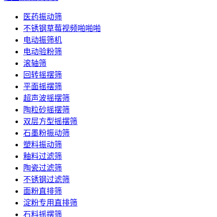
医药振动筛
不锈钢草莓视频啪啪啪
电动振筛机
电动验粉筛
滚轴筛
回转摇摆筛
平面摇摆筛
超声波摇摆筛
陶粒砂摇摆筛
双层方型摇摆筛
石墨粉振动筛
塑料振动筛
釉料过滤筛
陶瓷过滤筛
不锈钢过滤筛
面粉直排筛
淀粉专用直排筛
石料摇摆筛