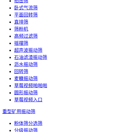
拍击筛
卧式气流筛
平面回转筛
直排筛
筛粉机
高频过滤筛
摇摆筛
超声波振动筛
石油滤渣振动筛
沥水振动筛
回转筛
麦糠振动筛
草莓视频啪啪啪
圆形振动筛
草莓视频入口
重型矿用振动筛
粉体筛分选筛
分级振动筛