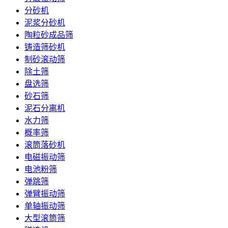
分砂机
泥浆分砂机
陶粒砂成品筛
铸造筛砂机
制砂滚动筛
除土筛
盘选筛
砂石筛
泥石分离机
水力筛
概率筛
滚筒落砂机
电磁振动筛
电池粉筛
弹跳筛
弹臂振动筛
单轴振动筛
大型滚筒筛