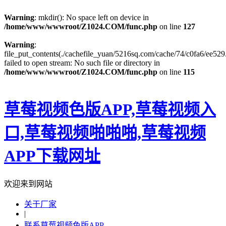
Warning
: mkdir(): No space left on device in
/home/www/wwwroot/Z1024.COM/func.php
on line
127
Warning
:
file_put_contents(./cachefile_yuan/5216sq.com/cache/74/c0fa6/ee529.
failed to open stream: No such file or directory in
/home/www/wwwroot/Z1024.COM/func.php
on line
115
草莓视频色版APP,草莓视频入
口,草莓视频啪啪啪,草莓视频
APP下载网址
欢迎来到网站
关于厂家
|
联系草莓视频色版APP