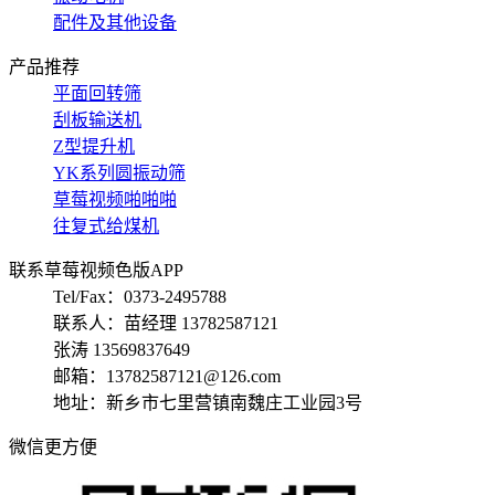
配件及其他设备
产品推荐
平面回转筛
刮板输送机
Z型提升机
YK系列圆振动筛
草莓视频啪啪啪
往复式给煤机
联系草莓视频色版APP
Tel/Fax：0373-2495788
联系人：苗经理 13782587121
张涛 13569837649
邮箱：13782587121@126.com
地址：新乡市七里营镇南魏庄工业园3号
微信更方便