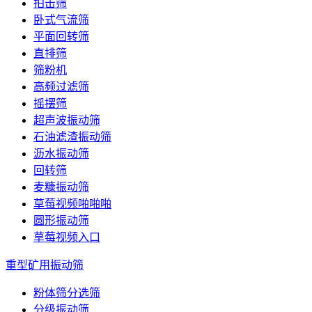
拍击筛
卧式气流筛
平面回转筛
直排筛
筛粉机
高频过滤筛
摇摆筛
超声波振动筛
石油滤渣振动筛
沥水振动筛
回转筛
麦糠振动筛
草莓视频啪啪啪
圆形振动筛
草莓视频入口
重型矿用振动筛
粉体筛分选筛
分级振动筛