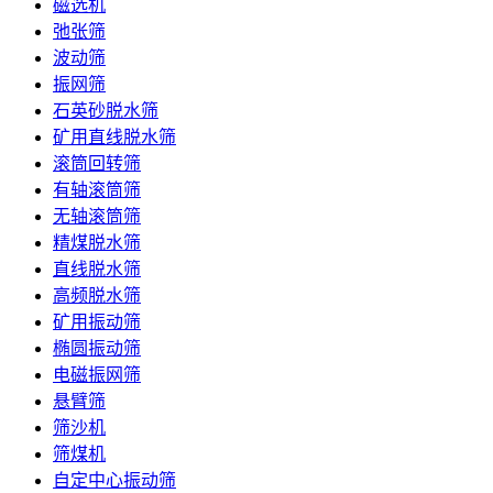
磁选机
弛张筛
波动筛
振网筛
石英砂脱水筛
矿用直线脱水筛
滚筒回转筛
有轴滚筒筛
无轴滚筒筛
精煤脱水筛
直线脱水筛
高频脱水筛
矿用振动筛
椭圆振动筛
电磁振网筛
悬臂筛
筛沙机
筛煤机
自定中心振动筛