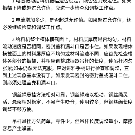
1.电磁振动给料机振幅是否稳定，能否达到规定值。如果
振幅下降或超过允许值，应进一步检查和调整工作点。
2.电流增加多少，是否超过允许值。如果超过允许值，还
必须继续检查和调整工作点。
3.给料机整个槽体横截面上，材料层厚度是否均匀，材料
流动速度是否相同，密封盖和漏斗口是否卡住。如果发现槽体
横截面上的材料层厚度不均匀或材料流速不同，应首先检查槽
体各部分的振幅，并相应调整减振器吊杆的长度，使吊杆均匀
张紧;如果仍然无法克服，应对进料手柄进行检查和调整，直
到上述现象基本没有了。如果发现密封的密封盖或漏斗口住，
则必须处理盖壳和漏斗口。
钢丝绳悬挂方法相对可靠，钢丝绳难以松动，钢丝绳灵
活，悬架相对稳定，不易产生噪音，使用较多，但钢丝绳长度
调整不够方便。
吊杆悬挂方法简单，零件少，但吊杆长度调整量小，摩擦
容易产生噪音。