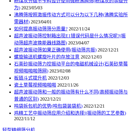
粉煤灰分级不卡料设计使用微粉沸腾筛(粉煤灰的等级分
为)
2023/05/03
沸腾筛按照激振传动方式可以分为以下几种(沸腾实验所
需器材)
2023/04/01
如何提高振动筛筛分质量?
2022/11/24
超声波振动筛控制箱出现E1错误代码是什么情况呢?(振
动筛超声波换能器线路图)
2023/04/07
超声波振动筛如果正确使用(振动筛共振)
2022/12/21
螺旋输送机螺旋叶片的存放注意
2022/12/03
石英砂振动筛力控振动平台的电磁机械设计(石英砂草莓
视频啪啪啪筛网)
2023/02/08
板链斗式提升机
2022/12/03
瓷土草莓视频啪啪啪
2022/11/26
超声波振动筛和一般的振动筛有什么不同(高频振动筛与
普通的区别)
2022/12/21
吨袋拆包机的优势(吨包袋装袋机)
2022/12/21
鸡精工艺中振动筛应用介绍和选择!(振动筛的工艺参数)
2022/11/12
轻型精细筛分机