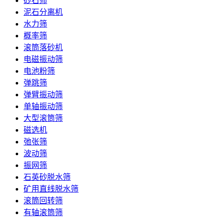
砂石筛
泥石分离机
水力筛
概率筛
滚筒落砂机
电磁振动筛
电池粉筛
弹跳筛
弹臂振动筛
单轴振动筛
大型滚筒筛
磁选机
弛张筛
波动筛
振网筛
石英砂脱水筛
矿用直线脱水筛
滚筒回转筛
有轴滚筒筛