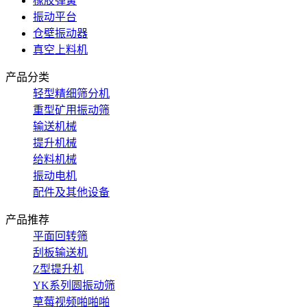
橡胶弹簧
振动平台
仓壁振动器
真空上料机
产品分类
轻型精细筛分机
重型矿用振动筛
输送机械
提升机械
给料机械
振动电机
配件及其他设备
产品推荐
平面回转筛
刮板输送机
Z型提升机
YK系列圆振动筛
草莓视频啪啪啪