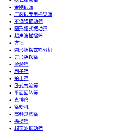
摆式振动筛
金刚砂筛
压裂砂专用摇晃筛
不锈钢振动筛
圆形摆式振动筛
超声波摇摆筛
方摇
圆形摇摆式筛分机
方形摇摆筛
检验筛
刷子筛
拍击筛
卧式气流筛
平面回转筛
直排筛
筛粉机
高频过滤筛
摇摆筛
超声波振动筛