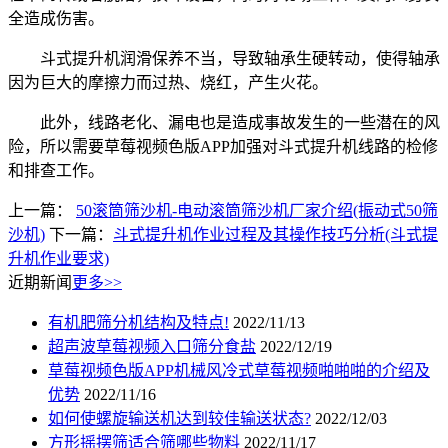
全造成伤害。
斗式提升机润滑保养不当，导致轴承生硬转动，使得轴承
因为巨大的摩擦力而过热、烧红，产生火花。
此外，线路老化、漏电也是造成事故发生的一些潜在的风
险，所以需要草莓视频色版APP加强对斗式提升机线路的检修
和排查工作。
上一篇：
50滚筒筛沙机-电动滚筒筛沙机厂家介绍(振动式50筛
沙机)
下一篇：
斗式提升机作业过程及其操作技巧分析(斗式提
升机作业要求)
近期新闻
更多>>
有机肥筛分机结构及特点!
2022/11/13
超声波草莓视频入口筛分食盐
2022/12/19
草莓视频色版APP机械风冷式草莓视频啪啪啪的介绍及
优势
2022/11/16
如何使螺旋输送机达到较佳输送状态?
2022/12/03
方形摇摆筛适合筛哪些物料
2022/11/17