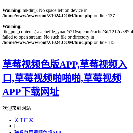
Warning
: mkdir(): No space left on device in
/home/www/wwwroot/Z1024.COM/func.php
on line
127
Warning
:
file_put_contents(./cachefile_yuan/5216sq.com/cache/3d/1217c/385bf
failed to open stream: No such file or directory in
/home/www/wwwroot/Z1024.COM/func.php
on line
115
草莓视频色版APP,草莓视频入
口,草莓视频啪啪啪,草莓视频
APP下载网址
欢迎来到网站
关于厂家
|
联系草莓视频色版APP