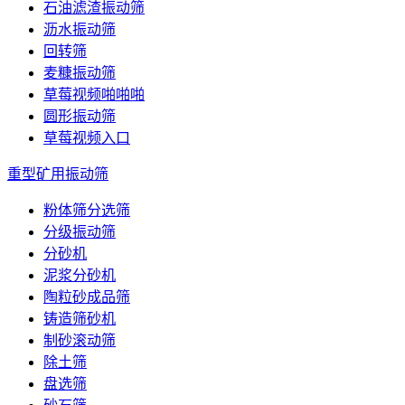
石油滤渣振动筛
沥水振动筛
回转筛
麦糠振动筛
草莓视频啪啪啪
圆形振动筛
草莓视频入口
重型矿用振动筛
粉体筛分选筛
分级振动筛
分砂机
泥浆分砂机
陶粒砂成品筛
铸造筛砂机
制砂滚动筛
除土筛
盘选筛