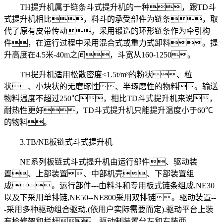
TH提升机属于链条斗式提升机的一种，跟TD斗
式提升机相比，料斗的承受部件为链条，取
代了原有皮带传动。采用锻造的环形链条作为牵引构
件，在运行过程中采用混合式或重力式卸料。提
升高度在4.5米-40m之间，斗宽从160-1250。
TH提升机适用松散密度<1.5t/m³的粉状、粒
状、小块状的无磨琢性、半琢磨性的物料。输送
物料温度不超过250℃，相比TD斗式提升机来说，
耐热性更好，TD斗式提升机只能提升温度小于60℃
的物料。
3.TB/NE板链式斗式提升机
NE系列板链式斗式提升机由运行部件、驱动装
置、上部装置、中部机壳、下部装置组
成。运行部件---由料斗和专用板式链条组成,NE30
以及下采用单排链,NE50--NE800采用双排链。驱动装置--
-采用多种驱动组合驱动,(依用户实际需要而定).驱动平台上装
有检修架和栏杆。驱动制装置分左和右装两