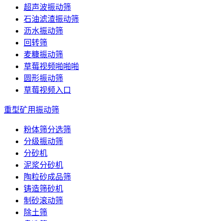
超声波振动筛
石油滤渣振动筛
沥水振动筛
回转筛
麦糠振动筛
草莓视频啪啪啪
圆形振动筛
草莓视频入口
重型矿用振动筛
粉体筛分选筛
分级振动筛
分砂机
泥浆分砂机
陶粒砂成品筛
铸造筛砂机
制砂滚动筛
除土筛