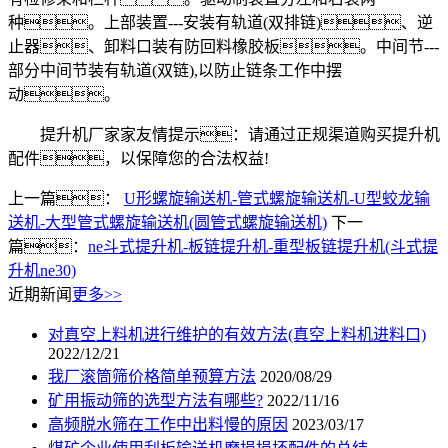
种。上部装置---安装有轨道(双排链)、逆
止器、卸料口装有防回料橡胶板。中间节---
部分中间节装有轨道(双链),以防止链条工作中摆
动。
提升机厂家家友情提示：请通过正规渠道购买提升机
配件，以保障您的合法权益!
上一篇：
U形螺旋输送机-管式螺旋输送机-U型蛟龙输
送机-大型管式螺旋输送机(圆管式螺旋输送机)
下一
篇：
ne斗式提升机-板链提升机-重型板链提升机(斗式提
升机ne30)
近期新闻
更多>>
对真空上料机进行维护的有效方法(真空上料机进料口)
2022/12/21
我厂滚筒筛价格简单预算方法
2020/08/29
矿用振动筛的选型方法有哪些?
2022/11/16
高频脱水筛在工作中出料慢的原因
2023/03/17