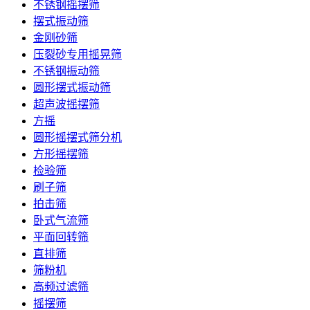
不锈钢摇摆筛
摆式振动筛
金刚砂筛
压裂砂专用摇晃筛
不锈钢振动筛
圆形摆式振动筛
超声波摇摆筛
方摇
圆形摇摆式筛分机
方形摇摆筛
检验筛
刷子筛
拍击筛
卧式气流筛
平面回转筛
直排筛
筛粉机
高频过滤筛
摇摆筛