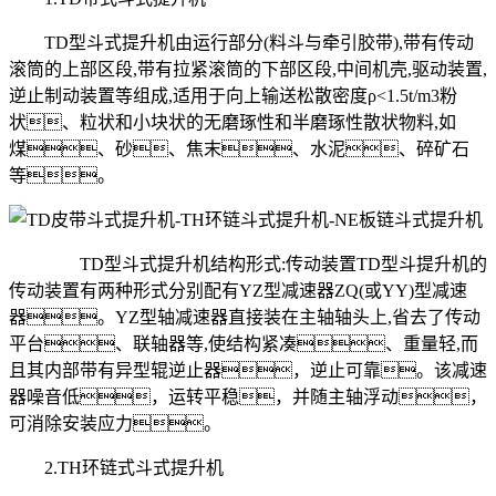
TD型斗式提升机由运行部分(料斗与牵引胶带),带有传动
滚筒的上部区段,带有拉紧滚筒的下部区段,中间机壳,驱动装置,
逆止制动装置等组成,适用于向上输送松散密度ρ<1.5t/m3粉
状、粒状和小块状的无磨琢性和半磨琢性散状物料,如
煤、砂、焦末、水泥、碎矿石
等。
TD型斗式提升机结构形式:传动装置TD型斗提升机的
传动装置有两种形式分别配有YZ型减速器ZQ(或YY)型减速
器。YZ型轴减速器直接装在主轴轴头上,省去了传动
平台、联轴器等,使结构紧凑、重量轻,而
且其内部带有异型辊逆止器，逆止可靠。该减速
器噪音低，运转平稳，并随主轴浮动，
可消除安装应力。
2.TH环链式斗式提升机