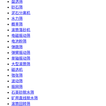
盘选筛
砂石筛
泥石分离机
水力筛
概率筛
滚筒落砂机
电磁振动筛
电池粉筛
弹跳筛
弹臂振动筛
单轴振动筛
大型滚筒筛
磁选机
弛张筛
波动筛
振网筛
石英砂脱水筛
矿用直线脱水筛
滚筒回转筛