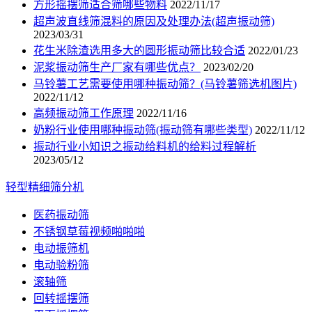
方形摇摆筛适合筛哪些物料
2022/11/17
超声波直线筛混料的原因及处理办法(超声振动筛)
2023/03/31
花生米除渣选用多大的圆形振动筛比较合适
2022/01/23
泥浆振动筛生产厂家有哪些优点？
2023/02/20
马铃薯工艺需要使用哪种振动筛？(马铃薯筛选机图片)
2022/11/12
高频振动筛工作原理
2022/11/16
奶粉行业使用哪种振动筛(振动筛有哪些类型)
2022/11/12
振动行业小知识之振动给料机的给料过程解析
2023/05/12
轻型精细筛分机
医药振动筛
不锈钢草莓视频啪啪啪
电动振筛机
电动验粉筛
滚轴筛
回转摇摆筛