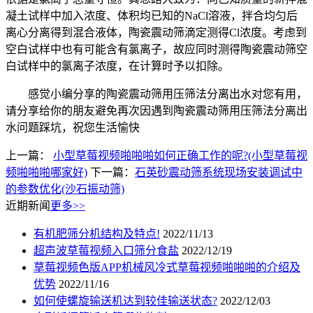
凝土试样中加入浓度、体积均已知的NaCl溶液，拌合均匀后
离心分离得到混合液体，陶瓷震动筛滴定测得Cl浓度。考虑到
空白试样中也有可能含有氯离子，故应同时测得陶瓷震动筛空
白试样中的氯离子浓度，在计算时予以扣除。
感觉小编分享的陶瓷震动筛用压筛法分离出水对您有用，
请分享给你的朋友避免再次因遇到陶瓷震动筛用压筛法分离出
水问题踩坑，祝您生活愉快
上一篇：
小型草莓视频啪啪啪如何正确工作的呢?(小型草莓视
频啪啪啪哪家好)
下一篇：
石英砂震动筛系统现场安装调试中
的参数优化(沙石振动筛)
近期新闻
更多>>
有机肥筛分机结构及特点!
2022/11/13
超声波草莓视频入口筛分食盐
2022/12/19
草莓视频色版APP机械风冷式草莓视频啪啪啪的介绍及
优势
2022/11/16
如何使螺旋输送机达到较佳输送状态?
2022/12/03