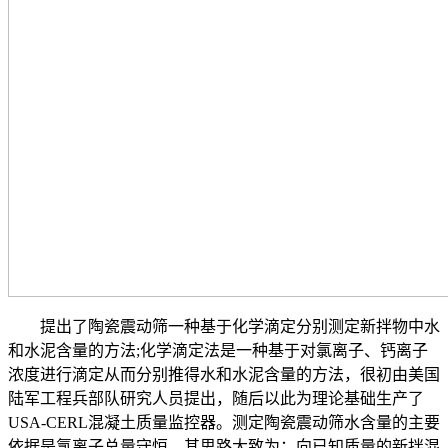
提出了陶瓷震动筛一种基于化学滴定分别测定新拌物中水
和水泥含量的方法;化学滴定法是一种基于对氯离子、钙离子
浓度进行滴定从而分别推得水和水泥含量的方法，很初由美国
陆军工程兵部队研究人员提出，随后以此为理论基础生产了
USA-CERL混凝土质量监控器。测定陶瓷震动筛水含量的主要
依据是氯离子总量守恒。其思路大致为：向已知质量的新拌混