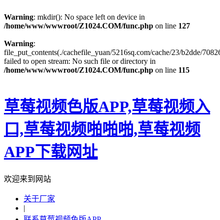
Warning
: mkdir(): No space left on device in
/home/www/wwwroot/Z1024.COM/func.php
on line
127
Warning
:
file_put_contents(./cachefile_yuan/5216sq.com/cache/23/b2dde/70826
failed to open stream: No such file or directory in
/home/www/wwwroot/Z1024.COM/func.php
on line
115
草莓视频色版APP,草莓视频入
口,草莓视频啪啪啪,草莓视频
APP下载网址
欢迎来到网站
关于厂家
|
联系草莓视频色版APP