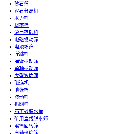
砂石筛
泥石分离机
水力筛
概率筛
滚筒落砂机
电磁振动筛
电池粉筛
弹跳筛
弹臂振动筛
单轴振动筛
大型滚筒筛
磁选机
弛张筛
波动筛
振网筛
石英砂脱水筛
矿用直线脱水筛
滚筒回转筛
有轴滚筒筛