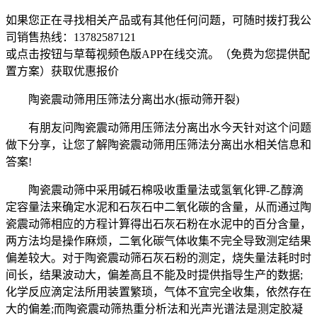
如果您正在寻找相关产品或有其他任何问题，可随时拨打我公
司销售热线：
13782587121
或点击按钮与草莓视频色版APP在线交流。（免费为您提供配
置方案）
获取优惠报价
陶瓷震动筛用压筛法分离出水(振动筛开裂)
有朋友问陶瓷震动筛用压筛法分离出水今天针对这个问题
做下分享，让您了解陶瓷震动筛用压筛法分离出水相关信息和
答案!
陶瓷震动筛中采用碱石棉吸收重量法或氢氧化钾-乙醇滴
定容量法来确定水泥和石灰石中二氧化碳的含量，从而通过陶
瓷震动筛相应的方程计算得出石灰石粉在水泥中的百分含量，
两方法均是操作麻烦，二氧化碳气体收集不完全导致测定结果
偏差较大。对于陶瓷震动筛石灰石粉的测定，烧失量法耗时时
间长，结果波动大，偏差高且不能及时提供指导生产的数据;
化学反应滴定法所用装置繁琐，气体不宜完全收集，依然存在
大的偏差;而陶瓷震动筛热重分析法和光声光谱法是测定胶凝