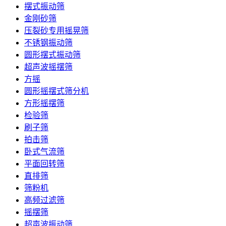
摆式振动筛
金刚砂筛
压裂砂专用摇晃筛
不锈钢振动筛
圆形摆式振动筛
超声波摇摆筛
方摇
圆形摇摆式筛分机
方形摇摆筛
检验筛
刷子筛
拍击筛
卧式气流筛
平面回转筛
直排筛
筛粉机
高频过滤筛
摇摆筛
超声波振动筛