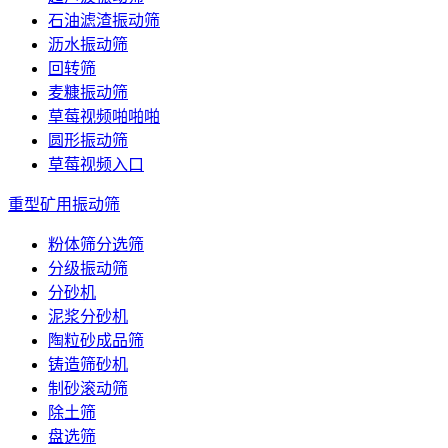
石油滤渣振动筛
沥水振动筛
回转筛
麦糠振动筛
草莓视频啪啪啪
圆形振动筛
草莓视频入口
重型矿用振动筛
粉体筛分选筛
分级振动筛
分砂机
泥浆分砂机
陶粒砂成品筛
铸造筛砂机
制砂滚动筛
除土筛
盘选筛