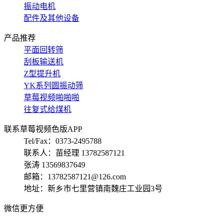
振动电机
配件及其他设备
产品推荐
平面回转筛
刮板输送机
Z型提升机
YK系列圆振动筛
草莓视频啪啪啪
往复式给煤机
联系草莓视频色版APP
Tel/Fax：0373-2495788
联系人：苗经理 13782587121
张涛 13569837649
邮箱：13782587121@126.com
地址：新乡市七里营镇南魏庄工业园3号
微信更方便