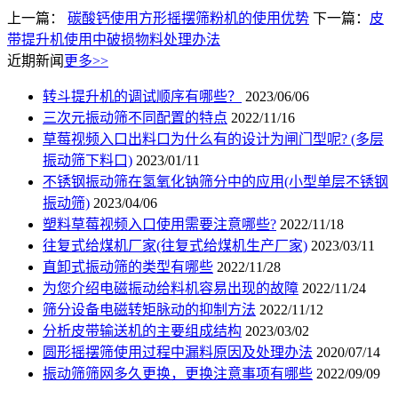
上一篇：
碳酸钙使用方形摇摆筛粉机的使用优势
下一篇：
皮
带提升机使用中破损物料处理办法
近期新闻
更多>>
转斗提升机的调试顺序有哪些？
2023/06/06
三次元振动筛不同配置的特点
2022/11/16
草莓视频入口出料口为什么有的设计为闸门型呢? (多层
振动筛下料口)
2023/01/11
不锈钢振动筛在氢氧化钠筛分中的应用(小型单层不锈钢
振动筛)
2023/04/06
塑料草莓视频入口使用需要注意哪些?
2022/11/18
往复式给煤机厂家(往复式给煤机生产厂家)
2023/03/11
直卸式振动筛的类型有哪些
2022/11/28
为您介绍电磁振动给料机容易出现的故障
2022/11/24
筛分设备电磁转矩脉动的抑制方法
2022/11/12
分析皮带输送机的主要组成结构
2023/03/02
圆形摇摆筛使用过程中漏料原因及处理办法
2020/07/14
振动筛筛网多久更换，更换注意事项有哪些
2022/09/09