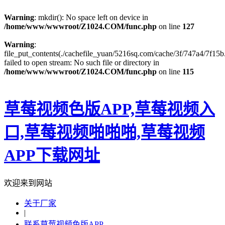
Warning
: mkdir(): No space left on device in
/home/www/wwwroot/Z1024.COM/func.php
on line
127
Warning
:
file_put_contents(./cachefile_yuan/5216sq.com/cache/3f/747a4/7f15b.
failed to open stream: No such file or directory in
/home/www/wwwroot/Z1024.COM/func.php
on line
115
草莓视频色版APP,草莓视频入
口,草莓视频啪啪啪,草莓视频
APP下载网址
欢迎来到网站
关于厂家
|
联系草莓视频色版APP