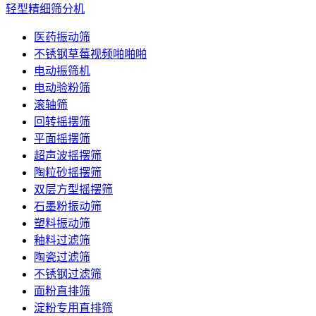
轻型精细筛分机
医药振动筛
不锈钢草莓视频啪啪啪
电动振筛机
电动验粉筛
滚轴筛
回转摇摆筛
平面摇摆筛
超声波摇摆筛
陶粒砂摇摆筛
双层方型摇摆筛
石墨粉振动筛
塑料振动筛
釉料过滤筛
陶瓷过滤筛
不锈钢过滤筛
面粉直排筛
淀粉专用直排筛