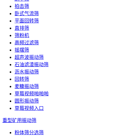
拍击筛
卧式气流筛
平面回转筛
直排筛
筛粉机
高频过滤筛
摇摆筛
超声波振动筛
石油滤渣振动筛
沥水振动筛
回转筛
麦糠振动筛
草莓视频啪啪啪
圆形振动筛
草莓视频入口
重型矿用振动筛
粉体筛分选筛