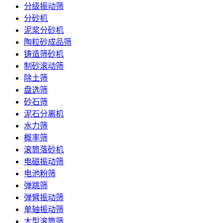
分级振动筛
分砂机
泥浆分砂机
陶粒砂成品筛
铸造筛砂机
制砂滚动筛
除土筛
盘选筛
砂石筛
泥石分离机
水力筛
概率筛
滚筒落砂机
电磁振动筛
电池粉筛
弹跳筛
弹臂振动筛
单轴振动筛
大型滚筒筛