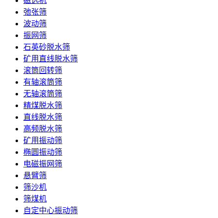
磁选机
弛张筛
波动筛
振网筛
石英砂脱水筛
矿用直线脱水筛
滚筒回转筛
有轴滚筒筛
无轴滚筒筛
精煤脱水筛
直线脱水筛
高频脱水筛
矿用振动筛
椭圆振动筛
电磁振网筛
悬臂筛
筛沙机
筛煤机
自定中心振动筛