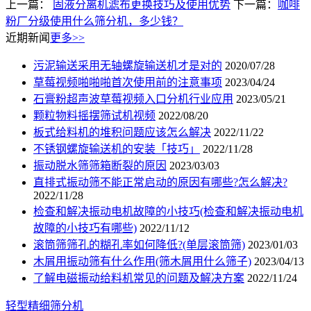
上一篇：
固液分离机滤布更换技巧及使用优势
下一篇：
咖啡
粉厂分级使用什么筛分机，多少钱？
近期新闻
更多>>
污泥输送采用无轴螺旋输送机才是对的
2020/07/28
草莓视频啪啪啪首次使用前的注意事项
2023/04/24
石膏粉超声波草莓视频入口分机行业应用
2023/05/21
颗粒物料摇摆筛试机视频
2022/08/20
板式给料机的堆积问题应该怎么解决
2022/11/22
不锈钢螺旋输送机的安装「技巧」
2022/11/28
振动脱水筛筛箱断裂的原因
2023/03/03
直排式振动筛不能正常启动的原因有哪些?怎么解决?
2022/11/28
检查和解决振动电机故障的小技巧(检查和解决振动电机
故障的小技巧有哪些)
2022/11/12
滚筒筛筛孔的糊孔率如何降低?(单层滚筒筛)
2023/01/03
木屑用振动筛有什么作用(筛木屑用什么筛子)
2023/04/13
了解电磁振动给料机常见的问题及解决方案
2022/11/24
轻型精细筛分机