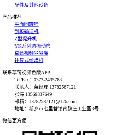
配件及其他设备
产品推荐
平面回转筛
刮板输送机
Z型提升机
YK系列圆振动筛
草莓视频啪啪啪
往复式给煤机
联系草莓视频色版APP
Tel/Fax：0373-2495788
联系人：苗经理 13782587121
张涛 13569837649
邮箱：13782587121@126.com
地址：新乡市七里营镇南魏庄工业园3号
微信更方便