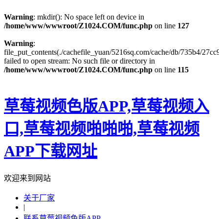
Warning
: mkdir(): No space left on device in
/home/www/wwwroot/Z1024.COM/func.php
on line
127
Warning
:
file_put_contents(./cachefile_yuan/5216sq.com/cache/db/735b4/27cc9
failed to open stream: No such file or directory in
/home/www/wwwroot/Z1024.COM/func.php
on line
115
草莓视频色版APP,草莓视频入
口,草莓视频啪啪啪,草莓视频
APP下载网址
欢迎来到网站
关于厂家
|
联系草莓视频色版APP