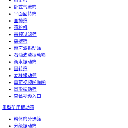
拍击筛
卧式气流筛
平面回转筛
直排筛
筛粉机
高频过滤筛
摇摆筛
超声波振动筛
石油滤渣振动筛
沥水振动筛
回转筛
麦糠振动筛
草莓视频啪啪啪
圆形振动筛
草莓视频入口
重型矿用振动筛
粉体筛分选筛
分级振动筛