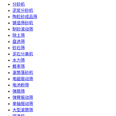
分砂机
泥浆分砂机
陶粒砂成品筛
铸造筛砂机
制砂滚动筛
除土筛
盘选筛
砂石筛
泥石分离机
水力筛
概率筛
滚筒落砂机
电磁振动筛
电池粉筛
弹跳筛
弹臂振动筛
单轴振动筛
大型滚筒筛