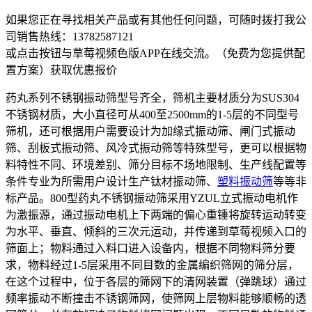
如果您正在寻找相关产品或有其他任何问题，可随时拨打我公
司销售热线：
13782587121
或点击按钮与草莓视频色版APP在线交流。（免费为您提供配
置方案）
获取优惠报价
药丸系列不锈钢振动筛型号齐全，筛机主要材质分为SUS304
不锈钢材质，大小直径可从400至2500mm的1-5层的不同型号
筛机，还可根据用户需要设计为加缘式振动筛、闸门式振动
筛、刮板式振动筛、风冷式振动筛等特殊型号，更可以根据物
料特性不同、环境差别、筛分目标不场地限制、生产线配置等
条件专业为所需用户设计生产钛材振动筛、
塑料振动筛
等等非
标产品。800型药丸不锈钢振动筛采用YZUL立式振动电机作
为激振源，通过振动电机上下两端的偏心重锤将旋转运动转变
为水平、垂直、倾斜的三次元运动，并传递到草莓视频入口的
筛面上；物料通过入料口进入设备内，根据不同物料筛分要
求，物料经过1-5层采用不同目数的金属编织筛网的筛分层，
在这个过程中，位于各层的筛网下的清网装置（弹跳球）通过
频率振动不断撞击不锈钢筛网，使筛网上层物料能够顺畅的透