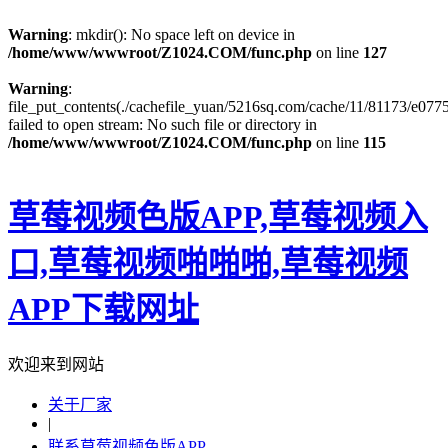
Warning
: mkdir(): No space left on device in
/home/www/wwwroot/Z1024.COM/func.php
on line
127
Warning
:
file_put_contents(./cachefile_yuan/5216sq.com/cache/11/81173/e0775
failed to open stream: No such file or directory in
/home/www/wwwroot/Z1024.COM/func.php
on line
115
草莓视频色版APP,草莓视频入
口,草莓视频啪啪啪,草莓视频
APP下载网址
欢迎来到网站
关于厂家
|
联系草莓视频色版APP