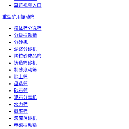
草莓视频入口
重型矿用振动筛
粉体筛分选筛
分级振动筛
分砂机
泥浆分砂机
陶粒砂成品筛
铸造筛砂机
制砂滚动筛
除土筛
盘选筛
砂石筛
泥石分离机
水力筛
概率筛
滚筒落砂机
电磁振动筛