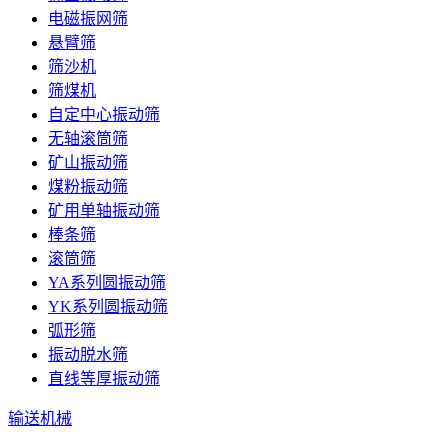
电磁振网筛
悬臂筛
筛沙机
筛煤机
自定中心振动筛
无轴滚筒筛
矿山振动筛
煤粉振动筛
矿用单轴振动筛
棒条筛
滚筒筛
YA系列圆振动筛
YK系列圆振动筛
弧形筛
振动脱水筛
直线等厚振动筛
输送机械