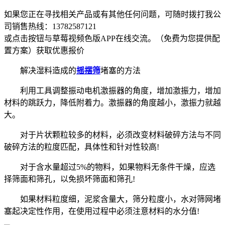
如果您正在寻找相关产品或有其他任何问题，可随时拨打我公
司销售热线：
13782587121
或点击按钮与草莓视频色版APP在线交流。（免费为您提供配
置方案）
获取优惠报价
解决湿料造成的
摇摆筛
堵塞的方法
利用工具调整振动电机激振器的角度，增加激振力，增加
材料的跳跃力，降低附着力。激振器的角度越小，激振力就越
大。
对于片状颗粒较多的材料，必须改变材料破碎方法与不同
破碎方法的粒度匹配，具体性和针对性较高!
对于含水量超过5%的物料，如果物料无条件干燥，应选
择筛面和筛孔，以免损坏筛面和筛孔!
如果材料粒度细，泥浆含量大，筛分粒度小，水对筛网堵
塞起决定性作用，在使用过程中必须注意材料的水分值!