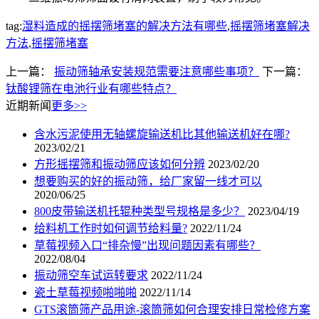
tag:
湿料造成的摇摆筛堵塞的解决方法有哪些
,
摇摆筛堵塞解决
方法
,
摇摆筛堵塞
上一篇：
振动筛轴承安装规范需要注意哪些事项？
下一篇：
钛酸锂筛在电池行业有哪些特点？
近期新闻
更多>>
含水污泥使用无轴螺旋输送机比其他输送机好在哪?
2023/02/21
方形摇摆筛和振动筛应该如何分辨
2023/02/20
想要购买的好的振动筛，给厂家留一线才可以
2020/06/25
800皮带输送机托辊种类型号规格是多少？
2023/04/19
给料机工作时如何调节给料量?
2022/11/24
草莓视频入口“排杂慢”出现问题因素有哪些？
2022/08/04
振动筛空车试运转要求
2022/11/24
瓷土草莓视频啪啪啪
2022/11/14
GTS滚筒筛产品用途-滚筒筛如何合理安排日常检修方案