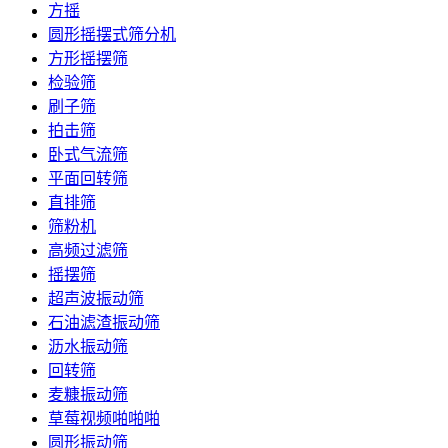
方摇
圆形摇摆式筛分机
方形摇摆筛
检验筛
刷子筛
拍击筛
卧式气流筛
平面回转筛
直排筛
筛粉机
高频过滤筛
摇摆筛
超声波振动筛
石油滤渣振动筛
沥水振动筛
回转筛
麦糠振动筛
草莓视频啪啪啪
圆形振动筛