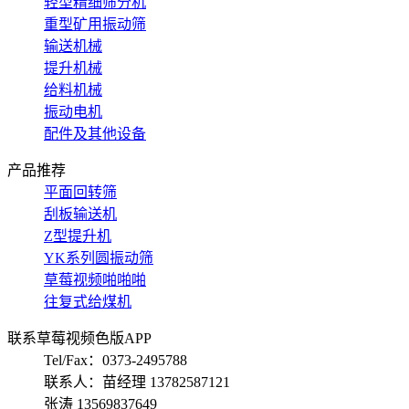
轻型精细筛分机
重型矿用振动筛
输送机械
提升机械
给料机械
振动电机
配件及其他设备
产品推荐
平面回转筛
刮板输送机
Z型提升机
YK系列圆振动筛
草莓视频啪啪啪
往复式给煤机
联系草莓视频色版APP
Tel/Fax：0373-2495788
联系人：苗经理 13782587121
张涛 13569837649