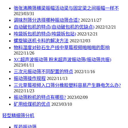
弛张沸腾筛横梁振幅活动梁与固定梁之间振幅一样不
2023/03/31
调味剂筛分选择哪种振动筛合适?
2022/11/27
自动破包机的特点(自动破包机的优缺点)
2022/12/21
吨袋拆包机的特点(吨袋拆包站)
2022/12/21
螺旋输送机卡料的解决方法
2022/12/03
物料湿度对砂石生产线中草莓视频啪啪啪的影响
2022/11/26
XC超声波振动筛 粉末超声波振动筛(振动筛共振)
2023/01/11
三次元振动筛不同配置的特点
2022/11/16
振动筛操作规程
2022/11/13
三元草莓视频入口筛分橡胶塑料容易产生静电怎么办?
2022/11/23
振动筛粉机的特点有哪些?
2023/02/09
矿用给煤机的优点
2023/03/10
轻型精细筛分机
医药振动筛