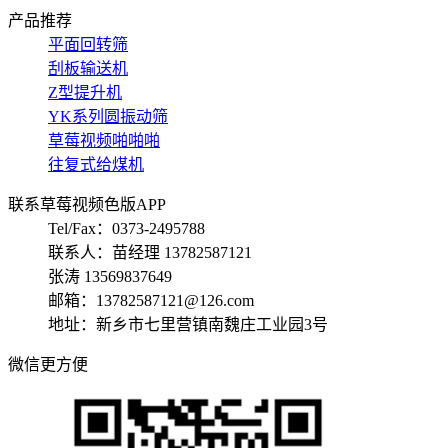
产品推荐
平面回转筛
刮板输送机
Z型提升机
YK系列圆振动筛
草莓视频啪啪啪
往复式给煤机
联系草莓视频色版APP
Tel/Fax：0373-2495788
联系人：苗经理 13782587121
张涛 13569837649
邮箱：13782587121@126.com
地址：新乡市七里营镇南魏庄工业园3号
微信更方便