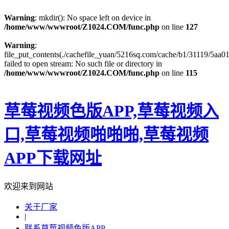
Warning
: mkdir(): No space left on device in
/home/www/wwwroot/Z1024.COM/func.php
on line
127
Warning
:
file_put_contents(./cachefile_yuan/5216sq.com/cache/b1/31119/5aa01
failed to open stream: No such file or directory in
/home/www/wwwroot/Z1024.COM/func.php
on line
115
草莓视频色版APP,草莓视频入
口,草莓视频啪啪啪,草莓视频
APP下载网址
欢迎来到网站
关于厂家
|
联系草莓视频色版APP