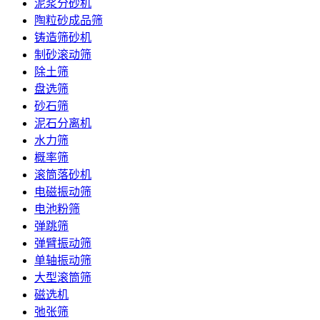
泥浆分砂机
陶粒砂成品筛
铸造筛砂机
制砂滚动筛
除土筛
盘选筛
砂石筛
泥石分离机
水力筛
概率筛
滚筒落砂机
电磁振动筛
电池粉筛
弹跳筛
弹臂振动筛
单轴振动筛
大型滚筒筛
磁选机
弛张筛