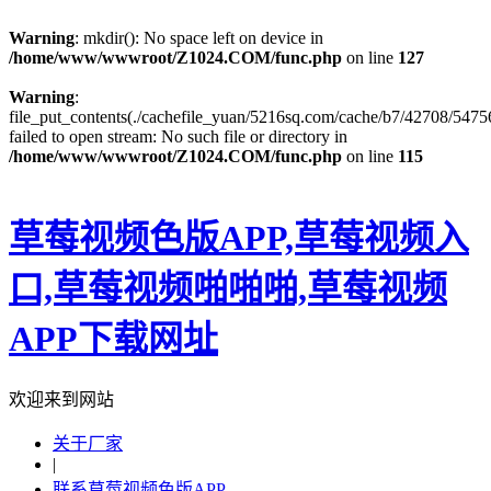
Warning
: mkdir(): No space left on device in
/home/www/wwwroot/Z1024.COM/func.php
on line
127
Warning
:
file_put_contents(./cachefile_yuan/5216sq.com/cache/b7/42708/54756
failed to open stream: No such file or directory in
/home/www/wwwroot/Z1024.COM/func.php
on line
115
草莓视频色版APP,草莓视频入
口,草莓视频啪啪啪,草莓视频
APP下载网址
欢迎来到网站
关于厂家
|
联系草莓视频色版APP