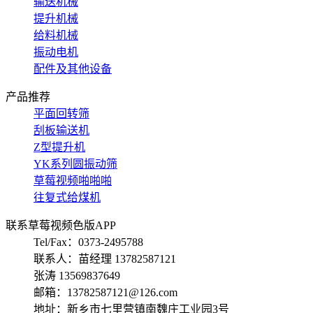
输送机械
提升机械
给料机械
振动电机
配件及其他设备
产品推荐
平面回转筛
刮板输送机
Z型提升机
YK系列圆振动筛
草莓视频啪啪啪
往复式给煤机
联系草莓视频色版APP
Tel/Fax：0373-2495788
联系人：苗经理 13782587121
张涛 13569837649
邮箱：13782587121@126.com
地址：新乡市七里营镇南魏庄工业园3号