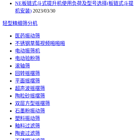
NE板链式斗式提升机使用负荷及型号选择(板链式斗提
机安装)
2023/03/30
轻型精细筛分机
医药振动筛
不锈钢草莓视频啪啪啪
电动振筛机
电动验粉筛
滚轴筛
回转摇摆筛
平面摇摆筛
超声波摇摆筛
陶粒砂摇摆筛
双层方型摇摆筛
石墨粉振动筛
塑料振动筛
釉料过滤筛
陶瓷过滤筛