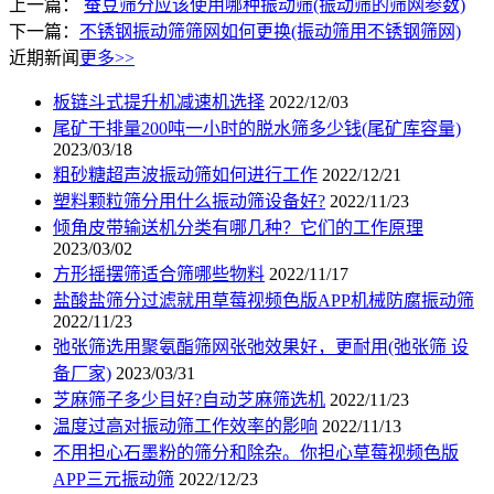
上一篇：
蚕豆筛分应该使用哪种振动筛(振动筛的筛网参数)
下一篇：
不锈钢振动筛筛网如何更换(振动筛用不锈钢筛网)
近期新闻
更多>>
板链斗式提升机减速机选择
2022/12/03
尾矿干排量200吨一小时的脱水筛多少钱(尾矿库容量)
2023/03/18
粗砂糖超声波振动筛如何进行工作
2022/12/21
塑料颗粒筛分用什么振动筛设备好?
2022/11/23
倾角皮带输送机分类有哪几种？它们的工作原理
2023/03/02
方形摇摆筛适合筛哪些物料
2022/11/17
盐酸盐筛分过滤就用草莓视频色版APP机械防腐振动筛
2022/11/23
弛张筛选用聚氨酯筛网张弛效果好，更耐用(弛张筛 设
备厂家)
2023/03/31
芝麻筛子多少目好?自动芝麻筛选机
2022/11/23
温度过高对振动筛工作效率的影响
2022/11/13
不用担心石墨粉的筛分和除杂。你担心草莓视频色版
APP三元振动筛
2022/12/23