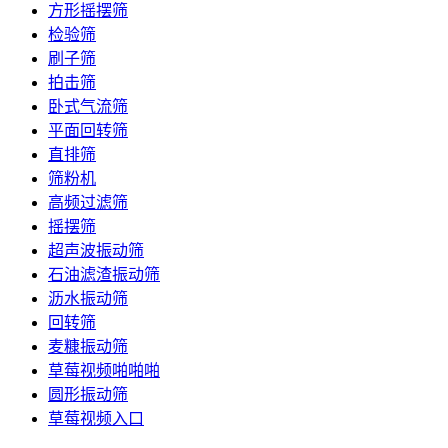
方形摇摆筛
检验筛
刷子筛
拍击筛
卧式气流筛
平面回转筛
直排筛
筛粉机
高频过滤筛
摇摆筛
超声波振动筛
石油滤渣振动筛
沥水振动筛
回转筛
麦糠振动筛
草莓视频啪啪啪
圆形振动筛
草莓视频入口