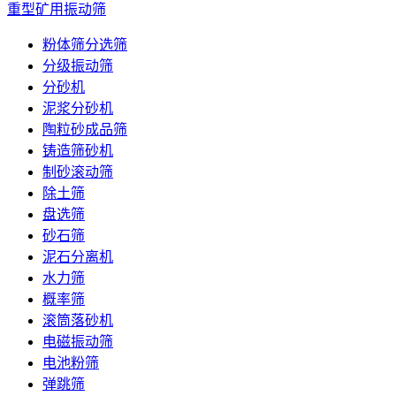
重型矿用振动筛
粉体筛分选筛
分级振动筛
分砂机
泥浆分砂机
陶粒砂成品筛
铸造筛砂机
制砂滚动筛
除土筛
盘选筛
砂石筛
泥石分离机
水力筛
概率筛
滚筒落砂机
电磁振动筛
电池粉筛
弹跳筛