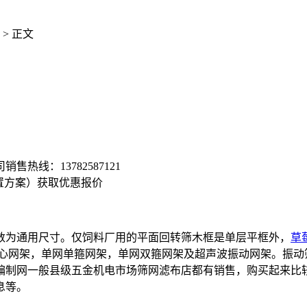
> 正文
司销售热线：
13782587121
置方案）
获取优惠报价
为通用尺寸。仅饲料厂用的平面回转筛木框是单层平框外，
草
空心网架，单网单箍网架，单网双箍网架及超声波振动网架。振动
编制网一般县级五金机电市场筛网滤布店都有销售，购买起来比
息等。