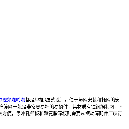
莓视频啪啪啪
都是单框3层式设计，便于筛网安装和托网的安
筛筛网一般是非常容易坏的易损件，其材质有锰钢编制网，不
较方便，像冲孔筛板和聚氨脂筛板则需要从振动筛配件厂家订