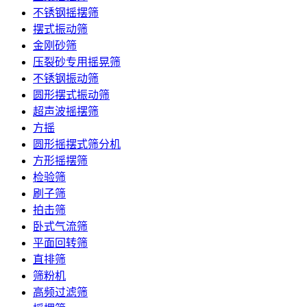
不锈钢摇摆筛
摆式振动筛
金刚砂筛
压裂砂专用摇晃筛
不锈钢振动筛
圆形摆式振动筛
超声波摇摆筛
方摇
圆形摇摆式筛分机
方形摇摆筛
检验筛
刷子筛
拍击筛
卧式气流筛
平面回转筛
直排筛
筛粉机
高频过滤筛