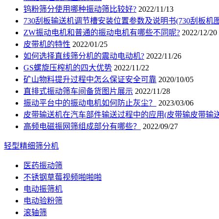
钨粉筛分使用哪种振动筛比较好?
2022/11/13
730刮板输送机调节槽安装位置参数及说明书(730刮板机图
ZW振动电机和普通的振动电机有哪些不同呢?
2022/12/20
皮带机的特性
2022/01/25
如何选择直线筛分机的震动电动机?
2022/11/26
GS螺旋压榨机的四大优势
2022/11/22
矿山物料提升过程中怎么保证安全可靠
2020/10/05
直排式振动筛车间备货图片展示
2022/11/28
振动平台中的振动电机如何防止灰尘？
2023/03/06
皮带输送机在汽车部件输送过程中的应用(皮带输皮带输送
高频电磁振网筛组成部分有哪些？
2022/09/27
轻型精细筛分机
医药振动筛
不锈钢草莓视频啪啪啪
电动振筛机
电动验粉筛
滚轴筛