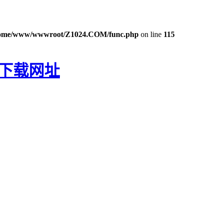
ome/www/wwwroot/Z1024.COM/func.php
on line
115
P下载网址