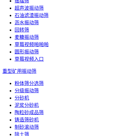
摇摆筛
超声波振动筛
石油滤渣振动筛
沥水振动筛
回转筛
麦糠振动筛
草莓视频啪啪啪
圆形振动筛
草莓视频入口
重型矿用振动筛
粉体筛分选筛
分级振动筛
分砂机
泥浆分砂机
陶粒砂成品筛
铸造筛砂机
制砂滚动筛
除土筛