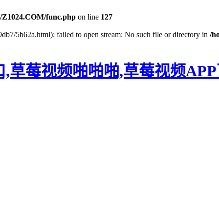
/Z1024.COM/func.php
on line
127
db7/5b62a.html): failed to open stream: No such file or directory in
/h
口,草莓视频啪啪啪,草莓视频AP