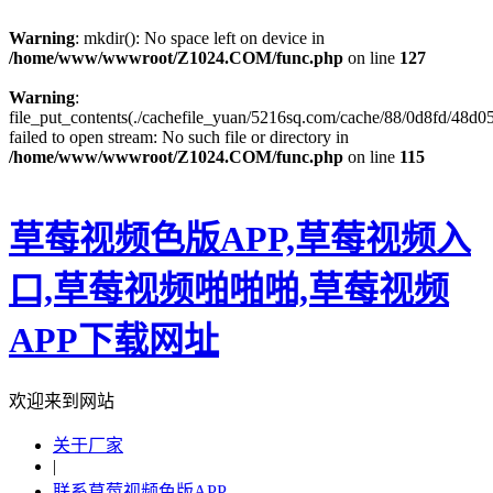
Warning
: mkdir(): No space left on device in
/home/www/wwwroot/Z1024.COM/func.php
on line
127
Warning
:
file_put_contents(./cachefile_yuan/5216sq.com/cache/88/0d8fd/48d05
failed to open stream: No such file or directory in
/home/www/wwwroot/Z1024.COM/func.php
on line
115
草莓视频色版APP,草莓视频入
口,草莓视频啪啪啪,草莓视频
APP下载网址
欢迎来到网站
关于厂家
|
联系草莓视频色版APP