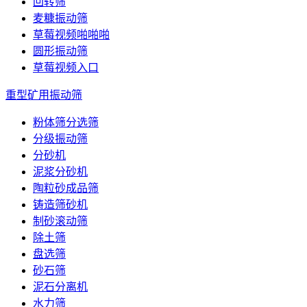
回转筛
麦糠振动筛
草莓视频啪啪啪
圆形振动筛
草莓视频入口
重型矿用振动筛
粉体筛分选筛
分级振动筛
分砂机
泥浆分砂机
陶粒砂成品筛
铸造筛砂机
制砂滚动筛
除土筛
盘选筛
砂石筛
泥石分离机
水力筛