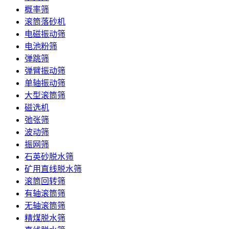
概率筛
滚筒落砂机
电磁振动筛
电池粉筛
弹跳筛
弹臂振动筛
单轴振动筛
大型滚筒筛
磁选机
弛张筛
波动筛
振网筛
石英砂脱水筛
矿用直线脱水筛
滚筒回转筛
有轴滚筒筛
无轴滚筒筛
精煤脱水筛