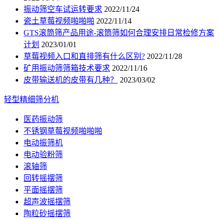
振动筛空车试运转要求
2022/11/24
瓷土草莓视频啪啪啪
2022/11/14
GTS滚筒筛产品用途-滚筒筛如何合理安排日常检修方案
计划
2023/01/01
草莓视频入口和直排筛有什么区别?
2022/11/28
矿用振动筛筛箱技术要求
2022/11/16
皮带输送机的皮带有几种？
2023/03/02
轻型精细筛分机
医药振动筛
不锈钢草莓视频啪啪啪
电动振筛机
电动验粉筛
滚轴筛
回转摇摆筛
平面摇摆筛
超声波摇摆筛
陶粒砂摇摆筛