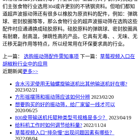
们主张食物行业选用304或许更别的不锈钢资料。但咱们都知
道超声波振动筛还有很多以橡胶为原资料的配件，例如：弹跳
球、密封胶圈等等，那么食物行业的超声波振动筛在选购这些
配件时应通通换成硅胶原料。硅胶原料的弹跳球、密封胶圈具
有耐磨，耐高温，弹跳性高的产品，它具有无毒、、无味、无
迁移无副作用等特点，所以经常用在环保要求高的行业。
上一篇：
选购振动筛配件需知事项
下一篇：
草莓视频入口在
胡椒粉行业中的应用
近期新闻
更多>>
含水污泥使用无轴螺旋输送机比其他输送机好在哪?
2023/02/21
方形摇摆筛和振动筛应该如何分辨
2023/02/20
想要购买的好的振动筛，给厂家留一线才可以
2020/06/25
800皮带输送机托辊种类型号规格是多少？
2023/04/19
给料机工作时如何调节给料量?
2022/11/24
草莓视频入口“排杂慢”出现问题因素有哪些？
2022/08/04