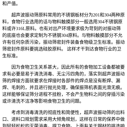
和产值。
超声波振动筛原料常用的不锈钢板材分为201和304两种原
料，食物行业选用的话与物料触摸部分一般选用304不锈钢原
料或许316L原料。也有对出产环境要求极为苛刻的对振动筛
的底座也会要求定制为不锈钢304原料。与物料触摸部分不允
许有任何杂质污染，振动筛密封件装备食物级卫生标准。振动
筛密封件原料要挑选硅胶原料。 这样才干到达食物行业的卫
生标准。
因为食物卫生关系甚大，因此所有的食物加工设备都被要
求有必要是易于清洗消毒、无尘污四角的，落实到超声波振动
筛的焊接方面就要求在焊接时各部件的焊点是没有断焊、漏
焊、毛刺的，并且进行抛光处理，确保振筛机表面光滑无痕。
这样能够保证筛分进程不挂粉，不会产生物料之间的穿插污染
或许清洗不洁净等影响食物卫生的问题。
考虑到消毒清洗的彻底性和简便性，超声波振动筛的出料
口、进料口规划需求采用大倾角规划，这样在日常的保养中做
到轻轻松松的灭菌消毒，捍卫食物。上面有关于钢材的挑选咱