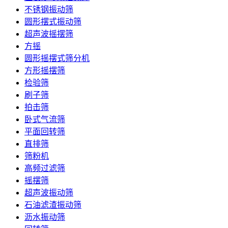
不锈钢振动筛
圆形摆式振动筛
超声波摇摆筛
方摇
圆形摇摆式筛分机
方形摇摆筛
检验筛
刷子筛
拍击筛
卧式气流筛
平面回转筛
直排筛
筛粉机
高频过滤筛
摇摆筛
超声波振动筛
石油滤渣振动筛
沥水振动筛