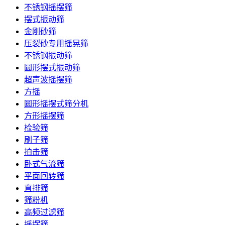
不锈钢摇摆筛
摆式振动筛
金刚砂筛
压裂砂专用摇晃筛
不锈钢振动筛
圆形摆式振动筛
超声波摇摆筛
方摇
圆形摇摆式筛分机
方形摇摆筛
检验筛
刷子筛
拍击筛
卧式气流筛
平面回转筛
直排筛
筛粉机
高频过滤筛
摇摆筛