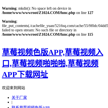
Warning
: mkdir(): No space left on device in
/home/www/wwwroot/Z1024.COM/func.php
on line
127
Warning
:
file_put_contents(./cachefile_yuan/5216sq.com/cache/55/9f0dc/04dd5
failed to open stream: No such file or directory in
/home/www/wwwroot/Z1024.COM/func.php
on line
115
草莓视频色版APP,草莓视频入
口,草莓视频啪啪啪,草莓视频
APP下载网址
欢迎来到网站
关于厂家
|
联系草莓视频色版APP