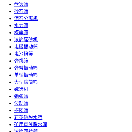
盘选筛
砂石筛
泥石分离机
水力筛
概率筛
滚筒落砂机
电磁振动筛
电池粉筛
弹跳筛
弹臂振动筛
单轴振动筛
大型滚筒筛
磁选机
弛张筛
波动筛
振网筛
石英砂脱水筛
矿用直线脱水筛
滚筒回转筛