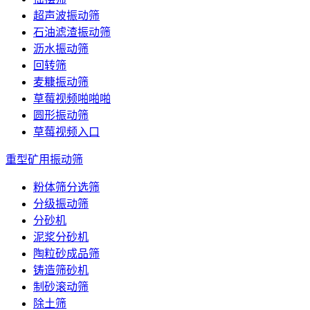
超声波振动筛
石油滤渣振动筛
沥水振动筛
回转筛
麦糠振动筛
草莓视频啪啪啪
圆形振动筛
草莓视频入口
重型矿用振动筛
粉体筛分选筛
分级振动筛
分砂机
泥浆分砂机
陶粒砂成品筛
铸造筛砂机
制砂滚动筛
除土筛