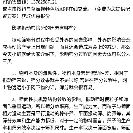
司销售热线：
13782587121
或点击按钮与草莓视频色版APP在线交流。（免费为您提供配
置方案）
获取优惠报价
影响振动筛筛分的因素有哪些?
振动筛筛分过程中会受外界的因素影响，外界的影响会造
成振动筛产量上出现问题，而且还会造成寿命上的减少，那么
今天小编就给大家介绍下，影响筛分过程的因素大体可以分为
三类：
1、物料本身的流动性，物料本身若是流动性差，相对于
振动筛来说，筛分效果就并不是很好;若是在筛分过程中，网
上物远远小于网下物的话，筛分就会很容易。
2、筛面性质机器结构参数的影响，振动筛时使粒子和筛
面作垂直运动，所以筛分效率高，生产能力大。而粒子与筛面
相对运动主要是平行运动的棒条筛、平面振动筛、筒筛等，其
筛分效率和生产能力都低。对于一定的物料而言，筛子的生产
率和筛分效率决定于筛孔尺寸。生产率取决于筛面宽度，筛面