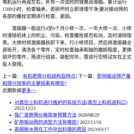
电机运行两周左右，补充一次适时的锂基润滑脂。累计运行
1500小时，检查轴承，若损坏时立即清理干净;要对振动筛的
各部的螺栓定期进行检查、紧固。
激振器一般运行4至6个月小修一次，一年大修一次，小修
时清除机体上的积尘、污垢，检查螺栓是否松动，及时清除隐
患。大修时将激振器拆卸下来，行小修项目，然后将激振器全
部拆开，清洗各个零件，定时检查轴承和轴的磨损程度，更换
损坏的零件，再进行组装，装配完毕，需进行空转试车在正式
投入使用。
上一篇：
有机肥筛分机结构及特点!
下一篇：
影响振动筛产量
和筛分效率的主要因素有哪些?
近期新闻
更多>>
对真空上料机进行维护的有效方法(真空上料机进料口)
2022/12/21
我厂滚筒筛价格简单预算方法
2020/08/29
矿用振动筛的选型方法有哪些?
2022/11/16
高频脱水筛在工作中出料慢的原因
2023/03/17