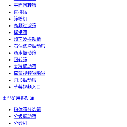
平面回转筛
直排筛
筛粉机
高频过滤筛
摇摆筛
超声波振动筛
石油滤渣振动筛
沥水振动筛
回转筛
麦糠振动筛
草莓视频啪啪啪
圆形振动筛
草莓视频入口
重型矿用振动筛
粉体筛分选筛
分级振动筛
分砂机