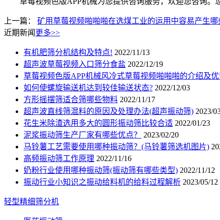
草莓视频色版APP机械为您提供咨询服务，欢迎您咨询。您
上一篇：
矿用草莓视频啪啪啪在选煤工业的运用中容易产生哪
近期新闻
更多>>
有机肥筛分机结构及特点!
2022/11/13
超声波草莓视频入口筛分食盐
2022/12/19
草莓视频色版APP机械风冷式草莓视频啪啪啪的介绍及优
如何使螺旋输送机达到较佳输送状态?
2022/12/03
方形摇摆筛适合筛哪些物料
2022/11/17
超声波直线筛混料的原因及处理办法(超声振动筛)
2023/0
花生米除渣选用多大的圆形振动筛比较合适
2022/01/23
泥浆振动筛生产厂家有哪些优点？
2023/02/20
马铃薯工艺需要使用哪种振动筛？(马铃薯筛选机图片)
20
高频振动筛工作原理
2022/11/16
奶粉行业使用哪种振动筛(振动筛有哪些类型)
2022/11/12
振动行业小知识之振动给料机的给料过程解析
2023/05/12
轻型精细筛分机