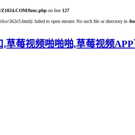
/Z1024.COM/func.php
on line
127
6ce/362e5.html): failed to open stream: No such file or directory in
/h
口,草莓视频啪啪啪,草莓视频AP