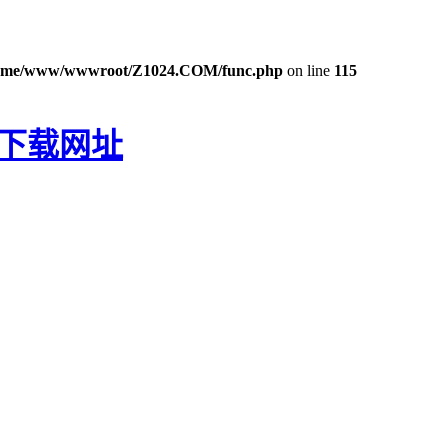
ome/www/wwwroot/Z1024.COM/func.php
on line
115
P下载网址