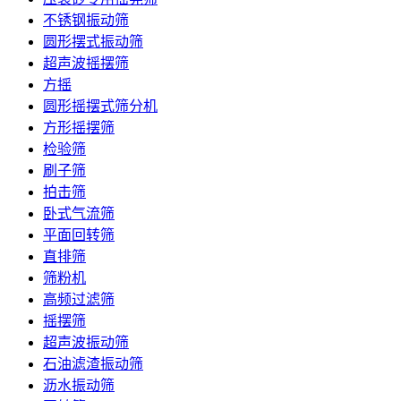
不锈钢振动筛
圆形摆式振动筛
超声波摇摆筛
方摇
圆形摇摆式筛分机
方形摇摆筛
检验筛
刷子筛
拍击筛
卧式气流筛
平面回转筛
直排筛
筛粉机
高频过滤筛
摇摆筛
超声波振动筛
石油滤渣振动筛
沥水振动筛