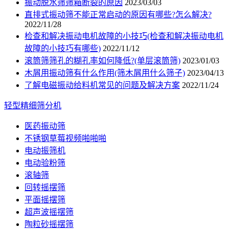
振动脱水筛筛箱断裂的原因
2023/03/03
直排式振动筛不能正常启动的原因有哪些?怎么解决?
2022/11/28
检查和解决振动电机故障的小技巧(检查和解决振动电机
故障的小技巧有哪些)
2022/11/12
滚筒筛筛孔的糊孔率如何降低?(单层滚筒筛)
2023/01/03
木屑用振动筛有什么作用(筛木屑用什么筛子)
2023/04/13
了解电磁振动给料机常见的问题及解决方案
2022/11/24
轻型精细筛分机
医药振动筛
不锈钢草莓视频啪啪啪
电动振筛机
电动验粉筛
滚轴筛
回转摇摆筛
平面摇摆筛
超声波摇摆筛
陶粒砂摇摆筛