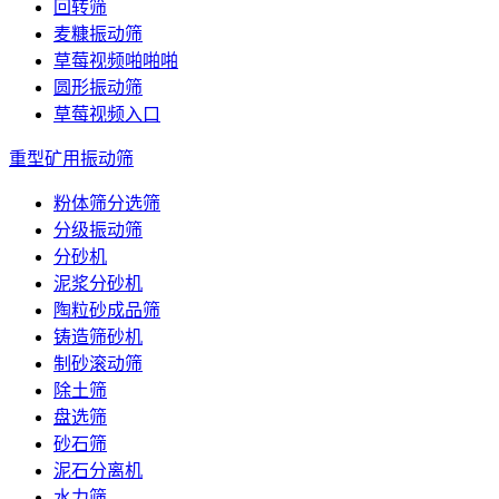
回转筛
麦糠振动筛
草莓视频啪啪啪
圆形振动筛
草莓视频入口
重型矿用振动筛
粉体筛分选筛
分级振动筛
分砂机
泥浆分砂机
陶粒砂成品筛
铸造筛砂机
制砂滚动筛
除土筛
盘选筛
砂石筛
泥石分离机
水力筛