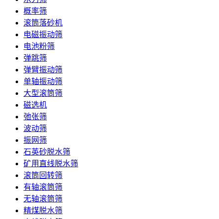
概率筛
滚筒落砂机
电磁振动筛
电池粉筛
弹跳筛
弹臂振动筛
单轴振动筛
大型滚筒筛
磁选机
弛张筛
波动筛
振网筛
石英砂脱水筛
矿用直线脱水筛
滚筒回转筛
有轴滚筒筛
无轴滚筒筛
精煤脱水筛