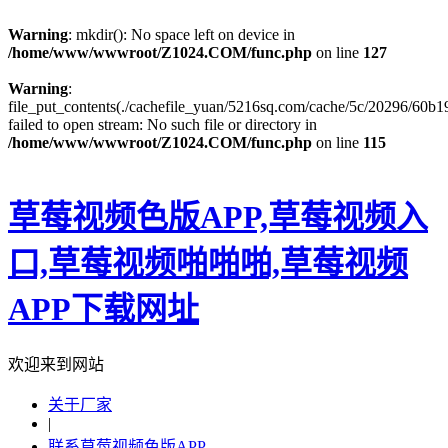
Warning
: mkdir(): No space left on device in
/home/www/wwwroot/Z1024.COM/func.php
on line
127
Warning
:
file_put_contents(./cachefile_yuan/5216sq.com/cache/5c/20296/60b19
failed to open stream: No such file or directory in
/home/www/wwwroot/Z1024.COM/func.php
on line
115
草莓视频色版APP,草莓视频入
口,草莓视频啪啪啪,草莓视频
APP下载网址
欢迎来到网站
关于厂家
|
联系草莓视频色版APP