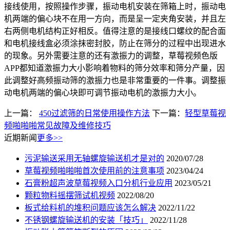
接线使用，按照操作步骤，振动电机安装在筛箱上时，振动电
机两端的偏心块不在用一方向，而是呈一定夹角安装，并且左
右两侧电机结构正好相反。值得注意的是接线口螺纹的配合面
和电机接线盒必须涂抹密封胶，防止在筛分的过程中出现进水
的现象。另外需要注意的还有激振力的调整，草莓视频色版
APP都知道激振力大小影响着物料的筛分效率和筛分产量，因
此调整好高频振动筛的激振力也是非常重要的一件事。调整振
动电机两端的偏心块即可调节振动电机的激振力大小。
上一篇：
450过滤筛的日常使用操作方法
下一篇：
轻型草莓视
频啪啪啪常见故障及维修技巧
近期新闻
更多>>
污泥输送采用无轴螺旋输送机才是对的
2020/07/28
草莓视频啪啪啪首次使用前的注意事项
2023/04/24
石膏粉超声波草莓视频入口分机行业应用
2023/05/21
颗粒物料摇摆筛试机视频
2022/08/20
板式给料机的堆积问题应该怎么解决
2022/11/22
不锈钢螺旋输送机的安装「技巧」
2022/11/28