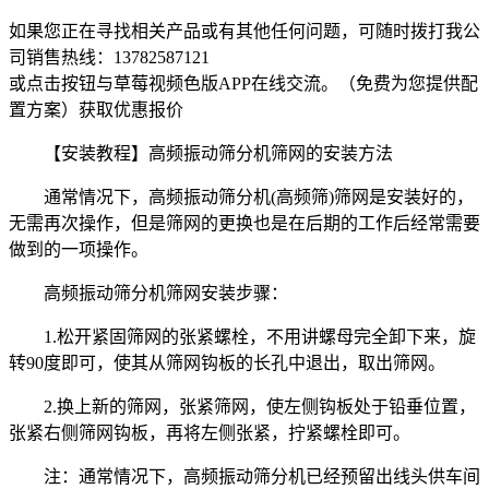
如果您正在寻找相关产品或有其他任何问题，可随时拨打我公
司销售热线：
13782587121
或点击按钮与草莓视频色版APP在线交流。（免费为您提供配
置方案）
获取优惠报价
【安装教程】高频振动筛分机筛网的安装方法
通常情况下，高频振动筛分机(高频筛)筛网是安装好的，
无需再次操作，但是筛网的更换也是在后期的工作后经常需要
做到的一项操作。
高频振动筛分机筛网安装步骤：
1.松开紧固筛网的张紧螺栓，不用讲螺母完全卸下来，旋
转90度即可，使其从筛网钩板的长孔中退出，取出筛网。
2.换上新的筛网，张紧筛网，使左侧钩板处于铅垂位置，
张紧右侧筛网钩板，再将左侧张紧，拧紧螺栓即可。
注：通常情况下，高频振动筛分机已经预留出线头供车间