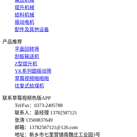
输送机械
提升机械
给料机械
振动电机
配件及其他设备
产品推荐
平面回转筛
刮板输送机
Z型提升机
YK系列圆振动筛
草莓视频啪啪啪
往复式给煤机
联系草莓视频色版APP
Tel/Fax：0373-2495788
联系人：苗经理 13782587121
张涛 13569837649
邮箱：13782587121@126.com
地址：新乡市七里营镇南魏庄工业园3号