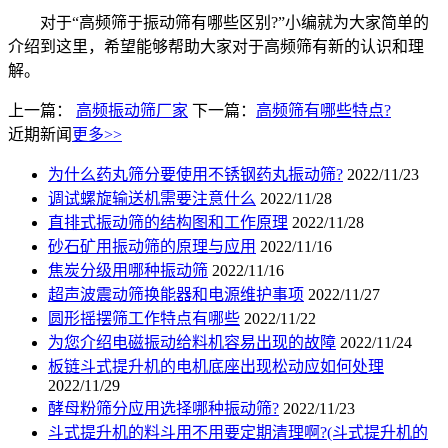
对于“高频筛于振动筛有哪些区别?”小编就为大家简单的
介绍到这里，希望能够帮助大家对于高频筛有新的认识和理
解。
上一篇：
高频振动筛厂家
下一篇：
高频筛有哪些特点?
近期新闻
更多>>
为什么药丸筛分要使用不锈钢药丸振动筛?
2022/11/23
调试螺旋输送机需要注意什么
2022/11/28
直排式振动筛的结构图和工作原理
2022/11/28
砂石矿用振动筛的原理与应用
2022/11/16
焦炭分级用哪种振动筛
2022/11/16
超声波震动筛换能器和电源维护事项
2022/11/27
圆形摇摆筛工作特点有哪些
2022/11/22
为您介绍电磁振动给料机容易出现的故障
2022/11/24
板链斗式提升机的电机底座出现松动应如何处理
2022/11/29
酵母粉筛分应用选择哪种振动筛?
2022/11/23
斗式提升机的料斗用不用要定期清理啊?(斗式提升机的