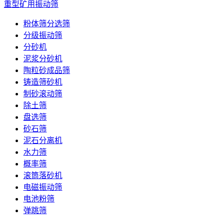
重型矿用振动筛
粉体筛分选筛
分级振动筛
分砂机
泥浆分砂机
陶粒砂成品筛
铸造筛砂机
制砂滚动筛
除土筛
盘选筛
砂石筛
泥石分离机
水力筛
概率筛
滚筒落砂机
电磁振动筛
电池粉筛
弹跳筛