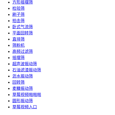
方形摇摆筛
检验筛
刷子筛
拍击筛
卧式气流筛
平面回转筛
直排筛
筛粉机
高频过滤筛
摇摆筛
超声波振动筛
石油滤渣振动筛
沥水振动筛
回转筛
麦糠振动筛
草莓视频啪啪啪
圆形振动筛
草莓视频入口