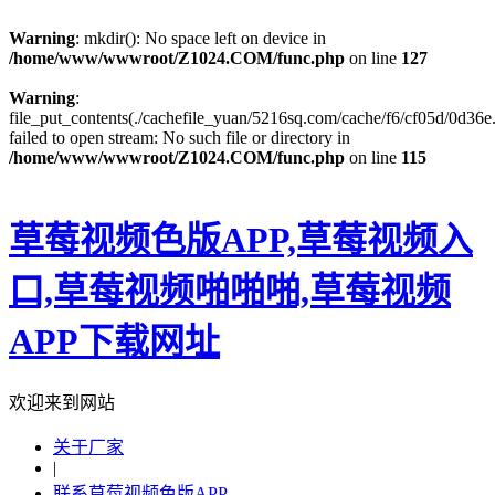
Warning
: mkdir(): No space left on device in
/home/www/wwwroot/Z1024.COM/func.php
on line
127
Warning
:
file_put_contents(./cachefile_yuan/5216sq.com/cache/f6/cf05d/0d36e.
failed to open stream: No such file or directory in
/home/www/wwwroot/Z1024.COM/func.php
on line
115
草莓视频色版APP,草莓视频入
口,草莓视频啪啪啪,草莓视频
APP下载网址
欢迎来到网站
关于厂家
|
联系草莓视频色版APP