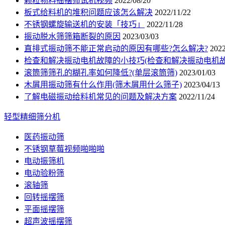
颗粒物料摇摆筛试机视频
2022/08/20
板式给料机的堆积问题应该怎么解决
2022/11/22
不锈钢螺旋输送机的安装「技巧」
2022/11/28
振动脱水筛筛箱断裂的原因
2023/03/03
直排式振动筛不能正常启动的原因有哪些?怎么解决?
2022
检查和解决振动电机故障的小技巧(检查和解决振动电机故
滚筒筛筛孔的糊孔率如何降低?(单层滚筒筛)
2023/01/03
木屑用振动筛有什么作用(筛木屑用什么筛子)
2023/04/13
了解电磁振动给料机常见的问题及解决方案
2022/11/24
轻型精细筛分机
医药振动筛
不锈钢草莓视频啪啪啪
电动振筛机
电动验粉筛
滚轴筛
回转摇摆筛
平面摇摆筛
超声波摇摆筛