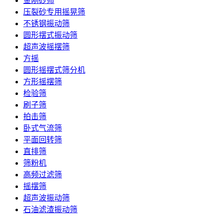
金刚砂筛
压裂砂专用摇晃筛
不锈钢振动筛
圆形摆式振动筛
超声波摇摆筛
方摇
圆形摇摆式筛分机
方形摇摆筛
检验筛
刷子筛
拍击筛
卧式气流筛
平面回转筛
直排筛
筛粉机
高频过滤筛
摇摆筛
超声波振动筛
石油滤渣振动筛