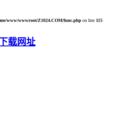
ome/www/wwwroot/Z1024.COM/func.php
on line
115
P下载网址