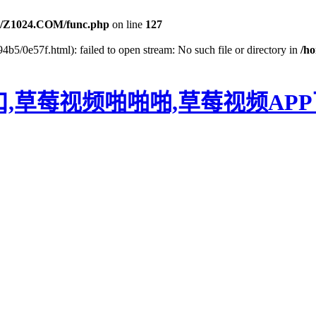
/Z1024.COM/func.php
on line
127
4b5/0e57f.html): failed to open stream: No such file or directory in
/h
口,草莓视频啪啪啪,草莓视频AP