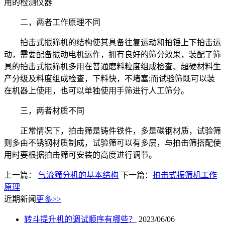
用的检测仪器
二，两者工作原理不同
拍击式振筛机的结构使其具备往复运动和拍锤上下拍击运
动，需要配备振动电机运作，拥有良好的筛分效果，装配了筛
具的拍击式振筛机多用在普通磨料粒度组成检查、超硬材料生
产分级及料度组成检查，下料快，不堵塞;而试验筛既可以装
在机器上使用，也可以单独使用手筛进行人工筛分。
三，两者材质不同
正常情况下，拍击筛是铸件铁件，多是碳钢材质，试验筛
则多由不锈钢材质制成，试验筛可以有多层，与拍击筛搭配使
用时要根据拍击筛可安装的高度进行调节。
上一篇：
气流筛分机的基本结构
下一篇：
拍击式振筛机工作
原理
近期新闻
更多>>
转斗提升机的调试顺序有哪些？
2023/06/06