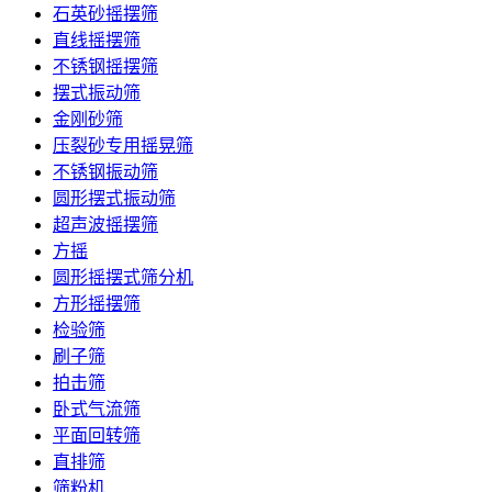
石英砂摇摆筛
直线摇摆筛
不锈钢摇摆筛
摆式振动筛
金刚砂筛
压裂砂专用摇晃筛
不锈钢振动筛
圆形摆式振动筛
超声波摇摆筛
方摇
圆形摇摆式筛分机
方形摇摆筛
检验筛
刷子筛
拍击筛
卧式气流筛
平面回转筛
直排筛
筛粉机