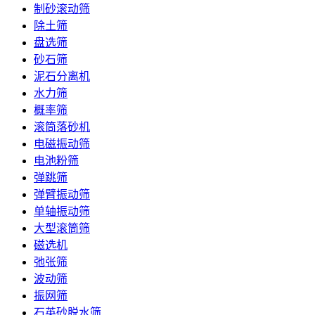
制砂滚动筛
除土筛
盘选筛
砂石筛
泥石分离机
水力筛
概率筛
滚筒落砂机
电磁振动筛
电池粉筛
弹跳筛
弹臂振动筛
单轴振动筛
大型滚筒筛
磁选机
弛张筛
波动筛
振网筛
石英砂脱水筛