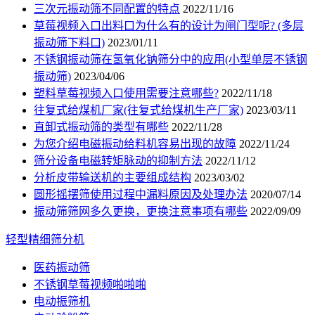
三次元振动筛不同配置的特点
2022/11/16
草莓视频入口出料口为什么有的设计为闸门型呢? (多层
振动筛下料口)
2023/01/11
不锈钢振动筛在氢氧化钠筛分中的应用(小型单层不锈钢
振动筛)
2023/04/06
塑料草莓视频入口使用需要注意哪些?
2022/11/18
往复式给煤机厂家(往复式给煤机生产厂家)
2023/03/11
直卸式振动筛的类型有哪些
2022/11/28
为您介绍电磁振动给料机容易出现的故障
2022/11/24
筛分设备电磁转矩脉动的抑制方法
2022/11/12
分析皮带输送机的主要组成结构
2023/03/02
圆形摇摆筛使用过程中漏料原因及处理办法
2020/07/14
振动筛筛网多久更换，更换注意事项有哪些
2022/09/09
轻型精细筛分机
医药振动筛
不锈钢草莓视频啪啪啪
电动振筛机