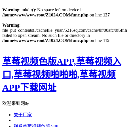
Warning
: mkdir(): No space left on device in
/home/www/wwwroot/Z1024.COM/func.php
on line
127
Warning
:
file_put_contents(./cachefile_yuan/5216sq.com/cache/8f/00afc/0f6ff.h
failed to open stream: No such file or directory in
/home/www/wwwroot/Z1024.COM/func.php
on line
115
草莓视频色版APP,草莓视频入
口,草莓视频啪啪啪,草莓视频
APP下载网址
欢迎来到网站
关于厂家
|
联系草莓视频色版APP