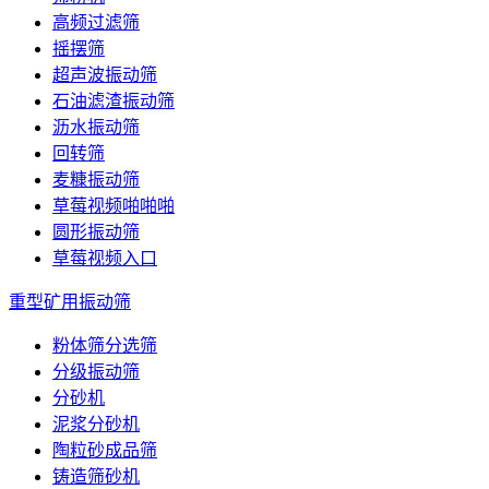
高频过滤筛
摇摆筛
超声波振动筛
石油滤渣振动筛
沥水振动筛
回转筛
麦糠振动筛
草莓视频啪啪啪
圆形振动筛
草莓视频入口
重型矿用振动筛
粉体筛分选筛
分级振动筛
分砂机
泥浆分砂机
陶粒砂成品筛
铸造筛砂机