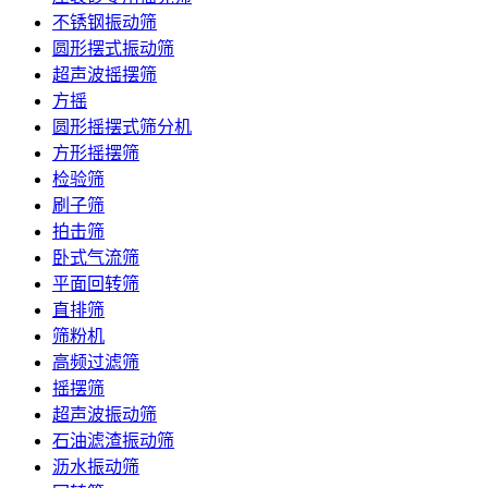
不锈钢振动筛
圆形摆式振动筛
超声波摇摆筛
方摇
圆形摇摆式筛分机
方形摇摆筛
检验筛
刷子筛
拍击筛
卧式气流筛
平面回转筛
直排筛
筛粉机
高频过滤筛
摇摆筛
超声波振动筛
石油滤渣振动筛
沥水振动筛