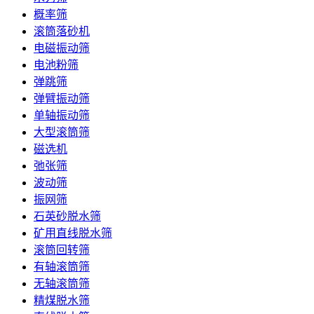
概率筛
滚筒落砂机
电磁振动筛
电池粉筛
弹跳筛
弹臂振动筛
单轴振动筛
大型滚筒筛
磁选机
弛张筛
波动筛
振网筛
石英砂脱水筛
矿用直线脱水筛
滚筒回转筛
有轴滚筒筛
无轴滚筒筛
精煤脱水筛