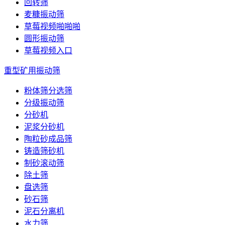
回转筛
麦糠振动筛
草莓视频啪啪啪
圆形振动筛
草莓视频入口
重型矿用振动筛
粉体筛分选筛
分级振动筛
分砂机
泥浆分砂机
陶粒砂成品筛
铸造筛砂机
制砂滚动筛
除土筛
盘选筛
砂石筛
泥石分离机
水力筛