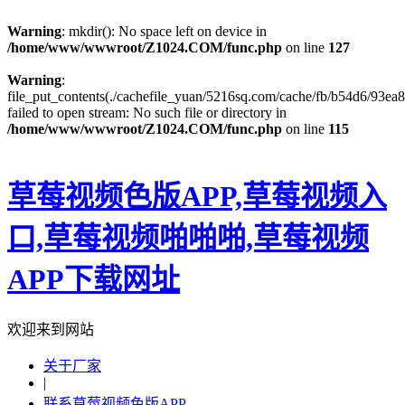
Warning
: mkdir(): No space left on device in
/home/www/wwwroot/Z1024.COM/func.php
on line
127
Warning
:
file_put_contents(./cachefile_yuan/5216sq.com/cache/fb/b54d6/93ea8
failed to open stream: No such file or directory in
/home/www/wwwroot/Z1024.COM/func.php
on line
115
草莓视频色版APP,草莓视频入
口,草莓视频啪啪啪,草莓视频
APP下载网址
欢迎来到网站
关于厂家
|
联系草莓视频色版APP