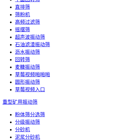
直排筛
筛粉机
高频过滤筛
摇摆筛
超声波振动筛
石油滤渣振动筛
沥水振动筛
回转筛
麦糠振动筛
草莓视频啪啪啪
圆形振动筛
草莓视频入口
重型矿用振动筛
粉体筛分选筛
分级振动筛
分砂机
泥浆分砂机