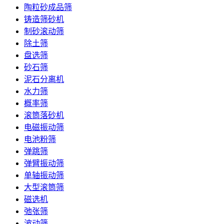
陶粒砂成品筛
铸造筛砂机
制砂滚动筛
除土筛
盘选筛
砂石筛
泥石分离机
水力筛
概率筛
滚筒落砂机
电磁振动筛
电池粉筛
弹跳筛
弹臂振动筛
单轴振动筛
大型滚筒筛
磁选机
弛张筛
波动筛