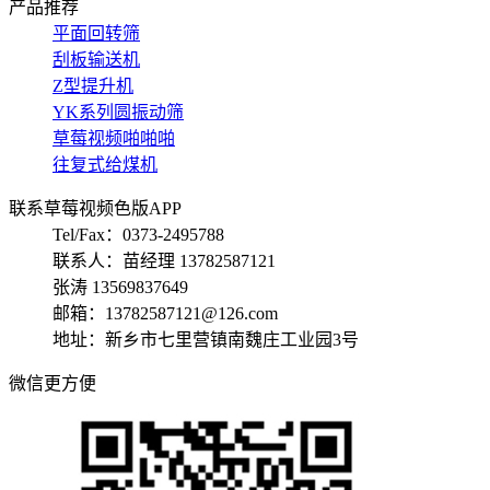
产品推荐
平面回转筛
刮板输送机
Z型提升机
YK系列圆振动筛
草莓视频啪啪啪
往复式给煤机
联系草莓视频色版APP
Tel/Fax：0373-2495788
联系人：苗经理 13782587121
张涛 13569837649
邮箱：13782587121@126.com
地址：新乡市七里营镇南魏庄工业园3号
微信更方便