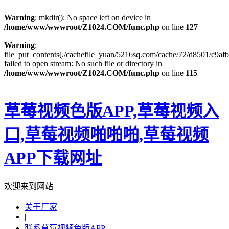
Warning
: mkdir(): No space left on device in
/home/www/wwwroot/Z1024.COM/func.php
on line
127
Warning
:
file_put_contents(./cachefile_yuan/5216sq.com/cache/72/d8501/c9afb
failed to open stream: No such file or directory in
/home/www/wwwroot/Z1024.COM/func.php
on line
115
草莓视频色版APP,草莓视频入
口,草莓视频啪啪啪,草莓视频
APP下载网址
欢迎来到网站
关于厂家
|
联系草莓视频色版APP