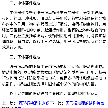
二、中体部件组成
中体部件是整个圆形振动筛多重要的部件，分别由筛框、
束环、筛网、冲孔板、清网装置等组成，筛框和筛网是筛分物
料的主体作用，物料在筛网上进行筛分，由筛框约束物料，束
环是底锥和筛框的桥梁，起连接作用，也有防止物料泄露的作
用，冲孔板主要托举筛网，使筛网使用时间加长，清网装置有
弹跳球、超声波、旋转刷三种选择，用户可以根据实际筛分要
求进行选购。
三、下体部件组成
圆形振动筛的下体主要由振动电机、底桶、振动盘组成。
振动电机的电机功率要根据圆形振动筛的型号进行匹配，特殊
行业也可以选择防爆型振动电机，底桶支撑筛体和承载振动电
机部件，振动盘则是支撑并固体整个筛体的的中间力量。
以上就是圆形振动筛的主要部件，希望对您有所帮助!
上一篇：
圆形振动筛多少钱
下一篇：
圆形振动筛的结构特点