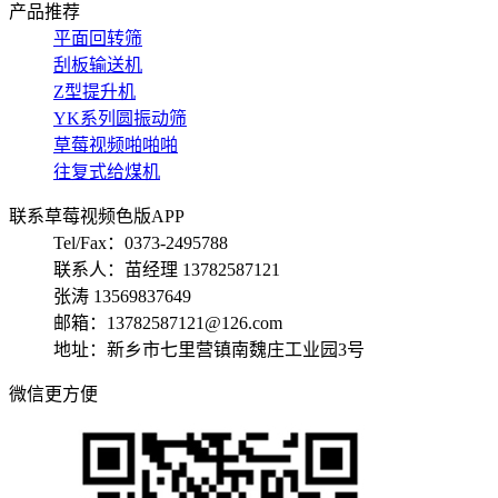
产品推荐
平面回转筛
刮板输送机
Z型提升机
YK系列圆振动筛
草莓视频啪啪啪
往复式给煤机
联系草莓视频色版APP
Tel/Fax：0373-2495788
联系人：苗经理 13782587121
张涛 13569837649
邮箱：13782587121@126.com
地址：新乡市七里营镇南魏庄工业园3号
微信更方便