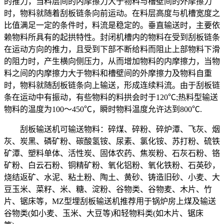
的推力，当料层间的内摩擦力大于物料与槽壁间的外摩擦力
时，物料就随着刮板链条向前运动。在料层高度与机槽宽度之
比值满足一定的条件时，料流是稳定的。垂直输送时，主要依
赖物料所具有的起拱特性。封闭机槽内的物料在受到刮板链条
在运动方向的推力，且受到下部不断给料而阻止上部物料下滑
的阻力时，产生横向侧压力，从而增加物料的内摩擦力，当物
料之间的内摩擦力大于物料和槽壁间的外摩擦力及物料自重
时，物料就随刮板链条向上输送，形成连续料流。由于刮板链
条在运动中有振动，有些物料的料拱会时于120℃;热料型输送
物料的温度为100～450℃，瞬时物料温度允许达到800℃.
刮板输送机可输送物料：碎煤、碎粉、碎炉潭、飞灰、烟
灰、炭黑、磷矿粉、碳酸氢铵、尿素、氯化铵、苏打粉、硫铁
矿潭、塑料单体、活性炭、固体农药、焦炭粉、石灰石粉、铬
矿粉、白云石粉、铜精矿粉、氧化铝粉、氧化铁粉、石英砂，
烧结返矿、水泥、粘土粉、陶土、黄砂、铸造旧砂、小麦、大
豆玉米、菜籽、米、糖、淀粉、谷物类、谷物麦、木片、竹
片、锯床等，MZ型埋刮板输送机推荐用于锅炉房上煤及输送
谷物类(如小麦、玉米、大豆等)和轻物料类(如木片、锯床