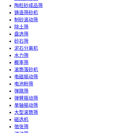
陶粒砂成品筛
铸造筛砂机
制砂滚动筛
除土筛
盘选筛
砂石筛
泥石分离机
水力筛
概率筛
滚筒落砂机
电磁振动筛
电池粉筛
弹跳筛
弹臂振动筛
单轴振动筛
大型滚筒筛
磁选机
弛张筛