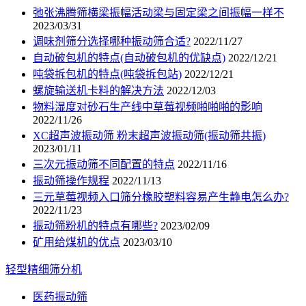
弛张沸腾筛横梁振幅活动梁与固定梁之间振幅一样不
2023/03/31
调味剂筛分选择哪种振动筛合适?
2022/11/27
自动破包机的特点(自动破包机的优缺点)
2022/12/21
吨袋拆包机的特点(吨袋拆包站)
2022/12/21
螺旋输送机卡料的解决方法
2022/12/03
物料湿度对砂石生产线中草莓视频啪啪啪的影响
2022/11/26
XC超声波振动筛 粉末超声波振动筛(振动筛共振)
2023/01/11
三次元振动筛不同配置的特点
2022/11/16
振动筛操作规程
2022/11/13
三元草莓视频入口筛分橡胶塑料容易产生静电怎么办?
2022/11/23
振动筛粉机的特点有哪些?
2023/02/09
矿用给煤机的优点
2023/03/10
轻型精细筛分机
医药振动筛