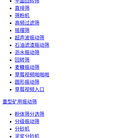
平面回转筛
直排筛
筛粉机
高频过滤筛
摇摆筛
超声波振动筛
石油滤渣振动筛
沥水振动筛
回转筛
麦糠振动筛
草莓视频啪啪啪
圆形振动筛
草莓视频入口
重型矿用振动筛
粉体筛分选筛
分级振动筛
分砂机
泥浆分砂机