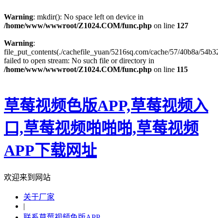
Warning
: mkdir(): No space left on device in
/home/www/wwwroot/Z1024.COM/func.php
on line
127
Warning
:
file_put_contents(./cachefile_yuan/5216sq.com/cache/57/40b8a/54b32
failed to open stream: No such file or directory in
/home/www/wwwroot/Z1024.COM/func.php
on line
115
草莓视频色版APP,草莓视频入
口,草莓视频啪啪啪,草莓视频
APP下载网址
欢迎来到网站
关于厂家
|
联系草莓视频色版APP